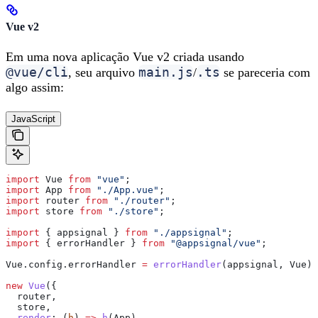
Vue v2
Em uma nova aplicação Vue v2 criada usando
@vue/cli
main.js
.ts
, seu arquivo
/
se pareceria com
algo assim:
JavaScript
import
 Vue
 from
 "vue"
;
import
 App
 from
 "./App.vue"
;
import
 router
 from
 "./router"
;
import
 store
 from
 "./store"
;
import
 { 
appsignal
 } 
from
 "./appsignal"
;
import
 { 
errorHandler
 } 
from
 "@appsignal/vue"
;
Vue
.
config
.
errorHandler
 =
 errorHandler
(
appsignal
, 
Vue
);
new
 Vue
({
  router
,
  store
,
  render
:
 (
h
) 
=>
 h
(
App
),