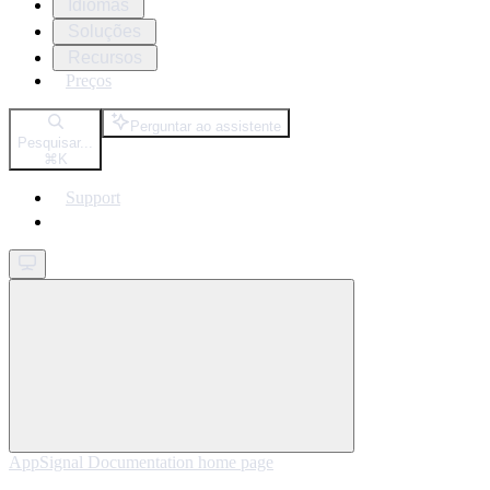
Idiomas
Soluções
Recursos
Preços
Perguntar ao assistente
Pesquisar...
⌘
K
Support
Get started
AppSignal Documentation
home page