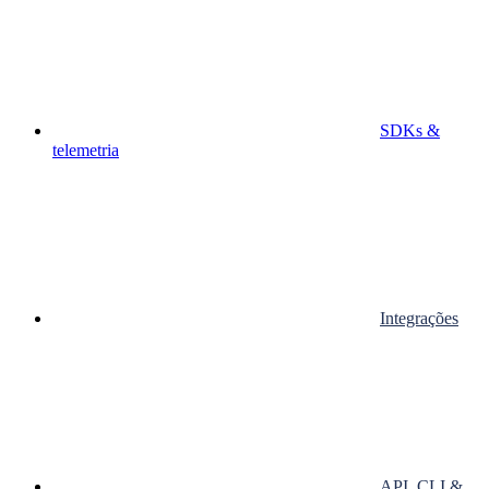
SDKs &
telemetria
Integrações
API, CLI &