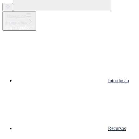
Navigation
Integrações
@appsignal/vue
Introdução
Recursos