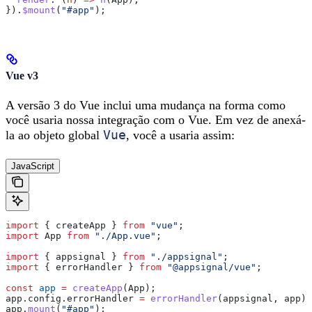
}).
$mount
(
"#app"
);
Vue v3
A versão 3 do Vue inclui uma mudança na forma como
você usaria nossa integração com o Vue. Em vez de anexá-
Vue
la ao objeto global
, você a usaria assim:
JavaScript
import
 { 
createApp
 } 
from
 "vue"
;
import
 App
 from
 "./App.vue"
;
import
 { 
appsignal
 } 
from
 "./appsignal"
;
import
 { 
errorHandler
 } 
from
 "@appsignal/vue"
;
const
 app
 =
 createApp
(
App
);
app
.
config
.
errorHandler
 =
 errorHandler
(
appsignal
, 
app
);
app
.
mount
(
"#app"
);