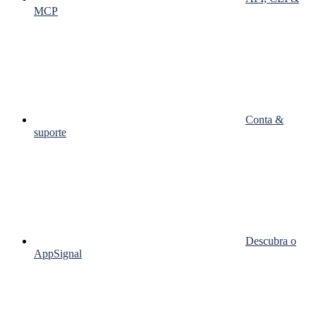
MCP
Conta &
suporte
Descubra o
AppSignal