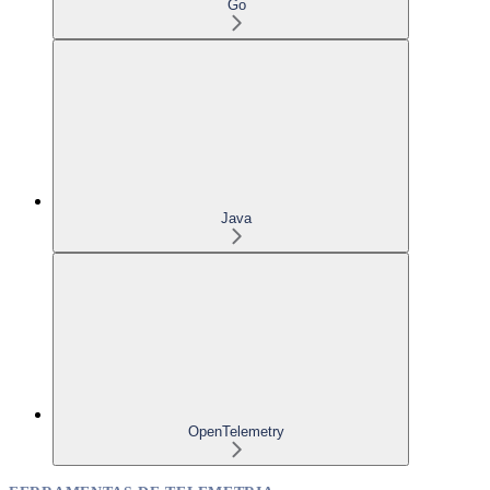
Go
Java
OpenTelemetry