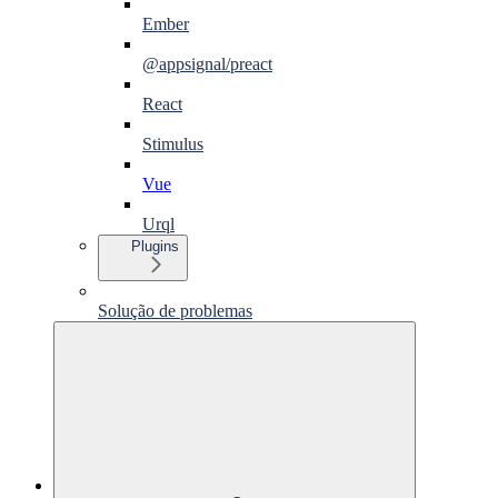
Ember
@appsignal/preact
React
Stimulus
Vue
Urql
Plugins
Solução de problemas