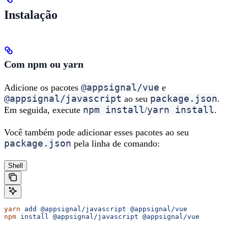
Instalação
Com npm ou yarn
@appsignal/vue
Adicione os pacotes
e
@appsignal/javascript
package.json
ao seu
.
npm install
yarn install
Em seguida, execute
/
.
Você também pode adicionar esses pacotes ao seu
package.json
pela linha de comando:
Shell
yarn
 add
 @appsignal/javascript
 @appsignal/vue
npm
 install
 @appsignal/javascript
 @appsignal/vue