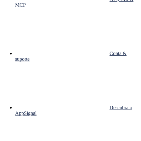
MCP
Conta &
suporte
Descubra o
AppSignal