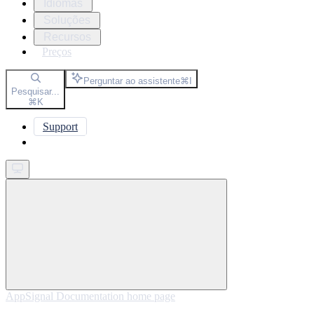
Idiomas
Soluções
Recursos
Preços
Perguntar ao assistente
⌘
I
Pesquisar...
⌘
K
Support
Get started
AppSignal Documentation
home page