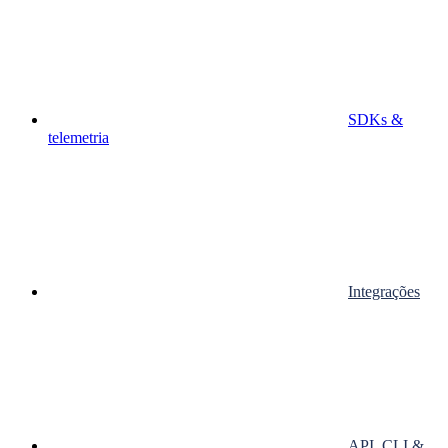
SDKs &
telemetria
Integrações
API, CLI &