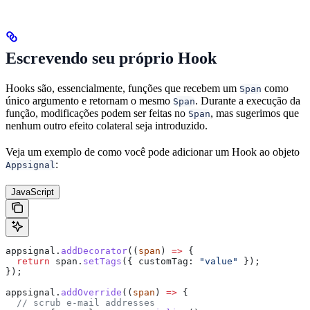
Escrevendo seu próprio Hook
Hooks são, essencialmente, funções que recebem um
como
Span
único argumento e retornam o mesmo
. Durante a execução da
Span
função, modificações podem ser feitas no
, mas sugerimos que
Span
nenhum outro efeito colateral seja introduzido.
Veja um exemplo de como você pode adicionar um Hook ao objeto
:
Appsignal
JavaScript
appsignal
.
addDecorator
((
span
) 
=>
 {
  return
 span
.
setTags
({ 
customTag:
 "value"
 });
});
appsignal
.
addOverride
((
span
) 
=>
 {
  // scrub e-mail addresses