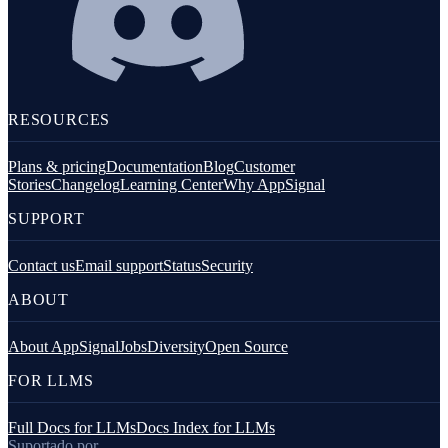
RESOURCES
Plans & pricing
Documentation
Blog
Customer
Stories
Changelog
Learning Center
Why AppSignal
SUPPORT
Contact us
Email support
Status
Security
ABOUT
About AppSignal
Jobs
Diversity
Open Source
FOR LLMS
Full Docs for LLMs
Docs Index for LLMs
Suportado por