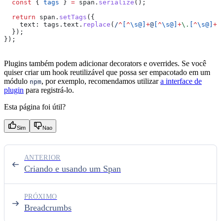
  const
 { 
tags
 } 
=
 span
.
serialize
();
  return
 span
.
setTags
({
    text:
 tags
.
text
.
replace
(
/
^
[
^
\s@
]
+
@
[
^
\s@
]
+
\.
[
^
\s@
]
+
$
  });
});
Plugins também podem adicionar decorators e overrides. Se você
quiser criar um hook reutilizável que possa ser empacotado em um
módulo
, por exemplo, recomendamos utilizar
a interface de
npm
plugin
para registrá-lo.
Esta página foi útil?
Sim
Nao
ANTERIOR
Criando e usando um Span
PRÓXIMO
Breadcrumbs