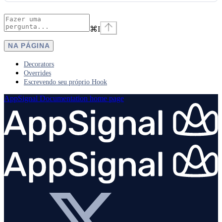
⌘
I
NA PÁGINA
Decorators
Overrides
Escrevendo seu próprio Hook
AppSignal Documentation
home page