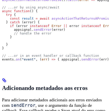
// ...or by using async/await
async
 function
() {
  try
 {
    const
 result
 =
 await
 asyncActionThatReturnsAPromise
  } 
catch
 (
error
) {
    if
 (
error
 instanceof
 Error
 ||
 error
 instanceof
 Erro
      appsignal
.
sendError
(
error
)
      // handle the error
    }
  }
}
// ...or in an event handler or callback function
events
.
on
(
"event"
, (
err
) 
=>
 { 
appsignal
.
sendError
(
err
) 
Adicionando metadados aos erros
Para adicionar metadados adicionais aos erros enviados
sendError
com
, use o argumento da função de
callback. Esse callback recebe o Span atual do erro como