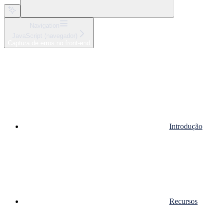
Navigation
JavaScript (navegador)
Captura de erros no front-end
Introdução
Recursos