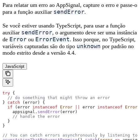
Para relatar um erro ao AppSignal, capture o erro e passe-o
sendError
para a função auxiliar
.
Se você estiver usando TypeScript, para usar a função
sendError
auxiliar
, o argumento deve ser uma instância
Error
ErrorEvent
de
ou
. Isso porque, no TypeScript,
unknown
variáveis capturadas são do tipo
por padrão no
modo estrito desde a versão 4.4.
JavaScript
try
 {
  // do something that might throw an error
} 
catch
 (
error
) {
  if
 (
error
 instanceof
 Error
 ||
 error
 instanceof
 ErrorE
    appsignal
.
sendError
(
error
)
    // handle the error
  }
}
// You can catch errors asynchronously by listening to 
asyncActionThatReturnsAPromise
().
catch
(
error
 =>
 appsign