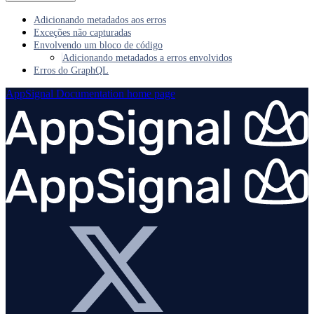
Adicionando metadados aos erros
Exceções não capturadas
Envolvendo um bloco de código
Adicionando metadados a erros envolvidos
Erros do GraphQL
AppSignal Documentation
home page