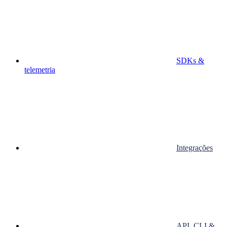
SDKs &
telemetria
Integrações
API, CLI &