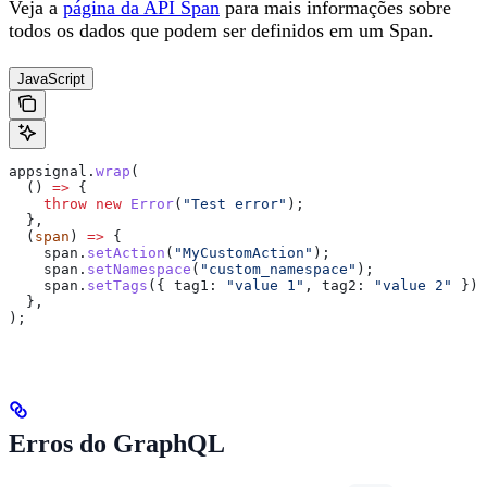
Veja a
página da API Span
para mais informações sobre
todos os dados que podem ser definidos em um Span.
JavaScript
appsignal
.
wrap
(
  () 
=>
 {
    throw
 new
 Error
(
"Test error"
);
  },
  (
span
) 
=>
 {
    span
.
setAction
(
"MyCustomAction"
);
    span
.
setNamespace
(
"custom_namespace"
);
    span
.
setTags
({ 
tag1:
 "value 1"
, 
tag2:
 "value 2"
 });
  },
);
Erros do GraphQL