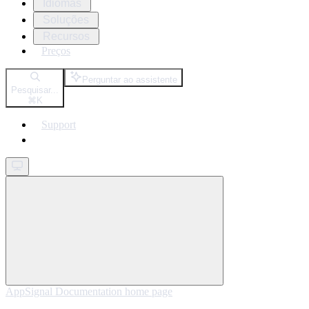
Idiomas
Soluções
Recursos
Preços
Perguntar ao assistente
Pesquisar...
⌘
K
Support
Get started
AppSignal Documentation
home page