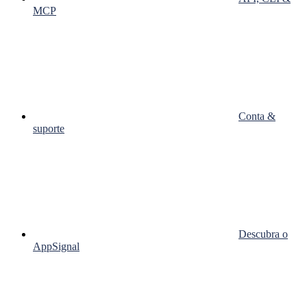
MCP
Conta &
suporte
Descubra o
AppSignal