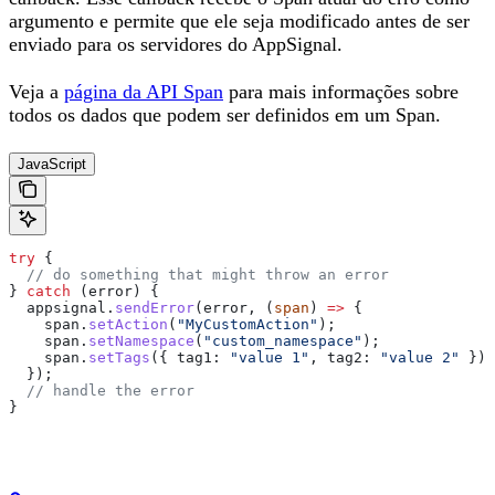
argumento e permite que ele seja modificado antes de ser
enviado para os servidores do AppSignal.
Veja a
página da API Span
para mais informações sobre
todos os dados que podem ser definidos em um Span.
JavaScript
try
 {
  // do something that might throw an error
} 
catch
 (
error
) {
  appsignal
.
sendError
(
error
, (
span
) 
=>
 {
    span
.
setAction
(
"MyCustomAction"
);
    span
.
setNamespace
(
"custom_namespace"
);
    span
.
setTags
({ 
tag1:
 "value 1"
, 
tag2:
 "value 2"
 });
  });
  // handle the error
}