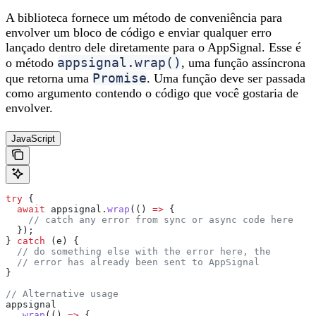
A biblioteca fornece um método de conveniência para
envolver um bloco de código e enviar qualquer erro
lançado dentro dele diretamente para o AppSignal. Esse é
appsignal.wrap()
o método
, uma função assíncrona
Promise
que retorna uma
. Uma função deve ser passada
como argumento contendo o código que você gostaria de
envolver.
JavaScript
try
 {
  await
 appsignal
.
wrap
(() 
=>
 {
    // catch any error from sync or async code here
  });
} 
catch
 (
e
) {
  // do something else with the error here, the
  // error has already been sent to AppSignal
}
// Alternative usage
appsignal
  .
wrap
(() 
=>
 {