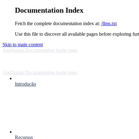
Documentation Index
Fetch the complete documentation index at:
/llms.txt
Use this file to discover all available pages before exploring fur
Skip to main content
AppSignal Documentation
home page
AppSignal Documentation
home page
Introdução
Recursos