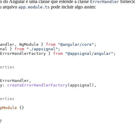
o do Angular é uma classe que estende a classe
forneci
ErrorHandler
eu arquivo
pode incluir algo assim:
app.module.ts
andler
, 
NgModule
 } 
from
 "@angular/core"
;
nal
 } 
from
 "./appsignal"
;
ErrorHandlerFactory
 } 
from
 "@appsignal/angular"
;
erties
ErrorHandler
,
y:
 createErrorHandlerFactory
(
appsignal
),
erties
pModule
 {}
?