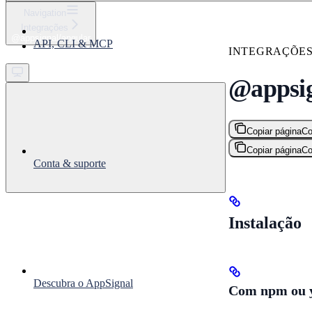
⌘
K
Navigation
Integrações
Support
@appsignal/angular
API, CLI & MCP
Get started
INTEGRAÇÕE
@appsig
Copiar página
Co
Copiar página
Co
Conta & suporte
Instalação
Descubra o AppSignal
Com npm ou 