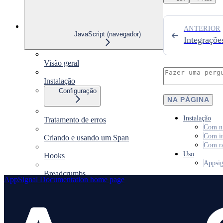
ANTERIOR
JavaScript (navegador)
Integraçõe
Visão geral
Instalação
Configuração
NA PÁGINA
Instalação
Tratamento de erros
Com n
Com i
Criando e usando um Span
Com ra
Uso
Hooks
Appsig
Breadcrumbs
AppSignal Documentation
home page
Sourcemaps
Integrações