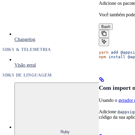
Adicione os pacot
Você também pode 
Bash
Changelog
SDKS & TELEMETRIA
yarn
 add
 @appsi
npm
 install
 @ap
Visão geral
SDKS DE LINGUAGEM
Com import 
Usando o
gerador
Adicione
@appsig
código da sua apli
Ruby