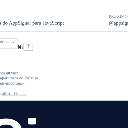
PRÓXIMO
s do AppSignal para JavaScript
@appsig
⌘
I
pm ou yarn
mport maps do JSPM.io
ils-importmap
nalErrorHandler