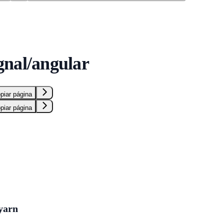
S
nal/angular
piar página
piar página
yarn