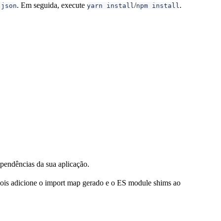
. Em seguida, execute
/
.
.json
yarn install
npm install
pendências da sua aplicação.
pois adicione o import map gerado e o ES module shims ao