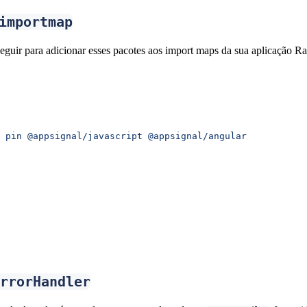
importmap
guir para adicionar esses pacotes aos import maps da sua aplicação Rai
 pin
 @appsignal/javascript
 @appsignal/angular
rrorHandler