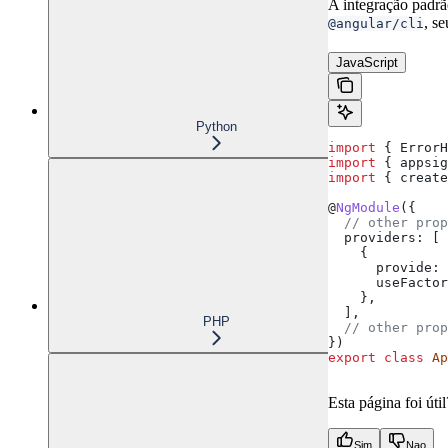
A integração padrã
, s
@angular/cli
JavaScript
Python
import
 { 
ErrorH
import
 { 
appsig
import
 { 
create
@
NgModule
({
  // other prop
  providers:
 [
    {
      provide:
 
      useFactor
    },
  ],
PHP
  // other prop
})
export
 class
 Ap
Esta página foi útil
Sim
Nao