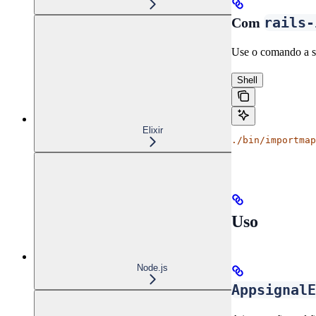
rails-
Com
Use o comando a se
Shell
Elixir
./bin/importmap
Uso
Node.js
AppsignalE