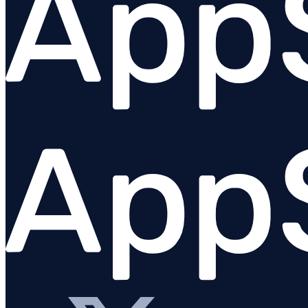
Visão geral
Angular
Ember
@appsignal/preact
React
Stimulus
Vue
Urql
Plugins
Solução de problemas