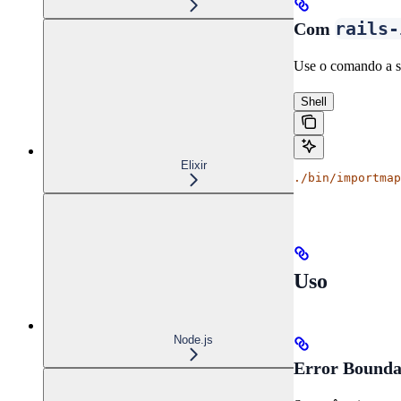
rails-
Com
Use o comando a se
Shell
Elixir
./bin/importmap
Uso
Node.js
Error Bounda