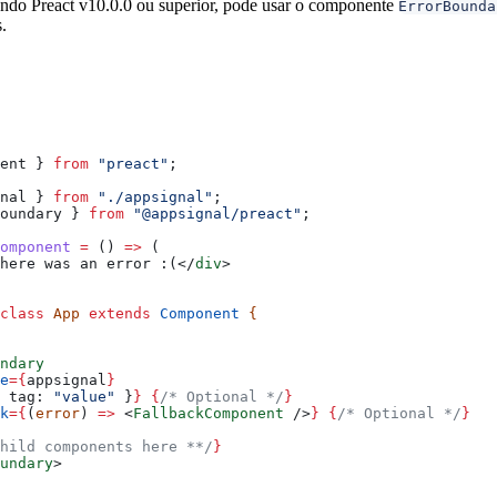
ando Preact v10.0.0 ou superior, pode usar o componente
ErrorBounda
.
ent
 } 
from
 "preact"
;
nal
 } 
from
 "./appsignal"
;
oundary
 } 
from
 "@appsignal/preact"
;
omponent
 =
 () 
=>
 (
here was an error :(
</
div
>
class
 App
 extends
 Component
 {
ndary
e
=
{
appsignal
}
 
tag:
 "value"
 }
}
 {
/* Optional */
}
k
=
{
(
error
) 
=>
 <
FallbackComponent
 />
}
 {
/* Optional */
}
hild components here **/
}
undary
>