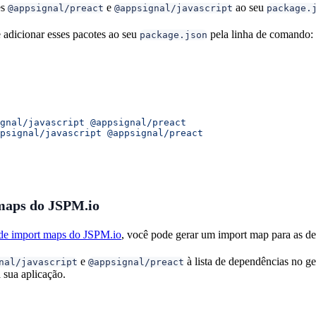
es
e
ao seu
@appsignal/preact
@appsignal/javascript
package.
adicionar esses pacotes ao seu
pela linha de comando:
package.json
gnal/javascript
 @appsignal/preact
psignal/javascript
 @appsignal/preact
maps do JSPM.io
 de import maps do JSPM.io
, você pode gerar um import map para as de
e
à lista de dependências no g
nal/javascript
@appsignal/preact
 sua aplicação.