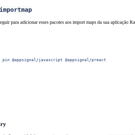
importmap
guir para adicionar esses pacotes aos import maps da sua aplicação Rai
 pin
 @appsignal/javascript
 @appsignal/preact
ry