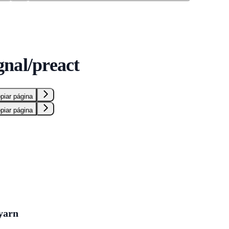
S
nal/preact
piar página
piar página
yarn