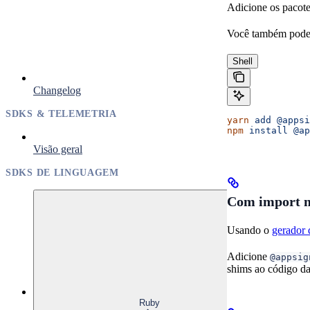
Adicione os pacot
Você também pode 
Shell
Changelog
SDKS & TELEMETRIA
yarn
 add
 @appsi
npm
 install
 @ap
Visão geral
SDKS DE LINGUAGEM
Com import 
Usando o
gerador
Adicione
@appsig
shims ao código da
Ruby