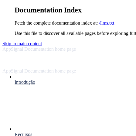
Documentation Index
Fetch the complete documentation index at:
/llms.txt
Use this file to discover all available pages before exploring fur
Skip to main content
AppSignal Documentation
home page
AppSignal Documentation
home page
Introdução
Recursos