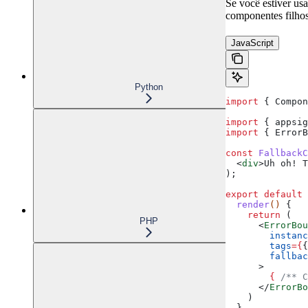
Se você estiver us
componentes filhos
JavaScript
Python
import
 { 
Compon
import
 { 
appsig
import
 { 
ErrorB
const
 FallbackC
  <
div
>
Uh oh! T
);
export
 default
 
  render
() 
{
    return
 (
PHP
      <
ErrorBou
        instanc
        tags
=
{
{
        fallbac
      >
        {
 /** C
      </
ErrorBo
    )
  }