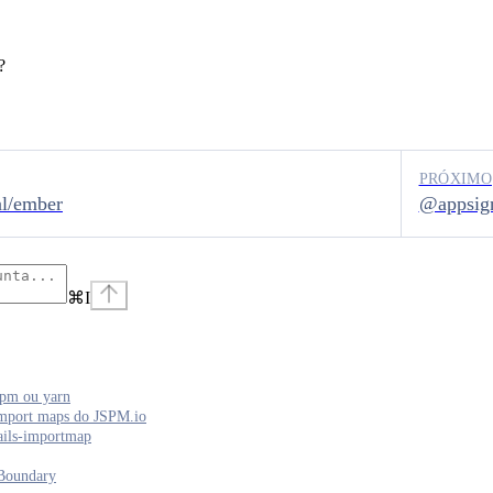
?
PRÓXIMO
l/ember
@appsign
⌘
I
pm ou yarn
mport maps do JSPM.io
ils-importmap
Boundary