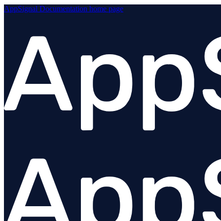
Visão geral
AppSignal Documentation
home page
Angular
Ember
@appsignal/preact
React
Stimulus
Vue
Urql
Plugins
Solução de problemas