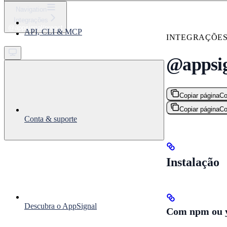
⌘
K
Navigation
Integrações
Support
@appsignal/preact
API, CLI & MCP
Get started
INTEGRAÇÕE
@appsig
Copiar página
Co
Copiar página
Co
Conta & suporte
Instalação
Descubra o AppSignal
Com npm ou 