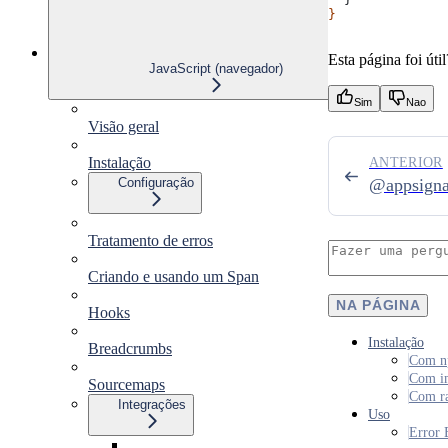
}
Esta página foi útil
JavaScript (navegador)
Sim
Nao
Visão geral
Instalação
ANTERIOR
Configuração
@appsigna
Tratamento de erros
Criando e usando um Span
NA PÁGINA
Hooks
Instalação
Breadcrumbs
Com n
Com i
Sourcemaps
Com ra
Integrações
Uso
Error 