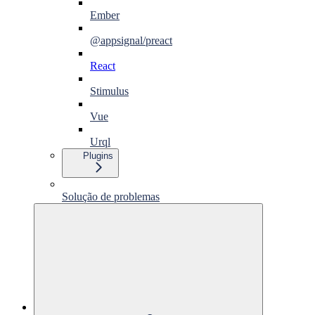
Ember
@appsignal/preact
React
Stimulus
Vue
Urql
Plugins
Solução de problemas