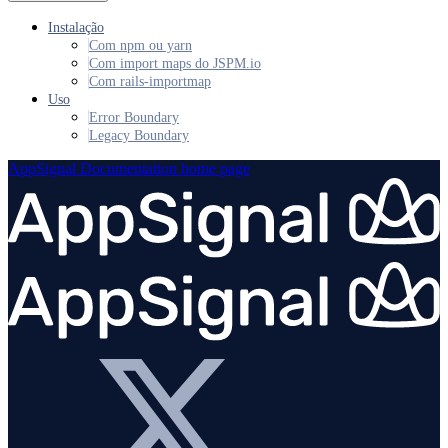
Instalação
Com npm ou yarn
Com import maps do JSPM.io
Com rails-importmap
Uso
Error Boundary
Legacy Boundary
AppSignal Documentation
home page