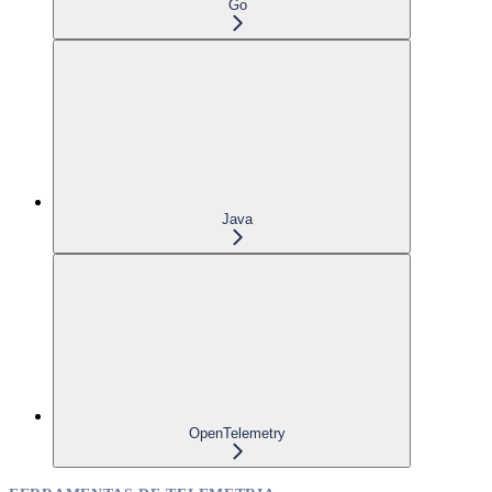
Go
Java
OpenTelemetry