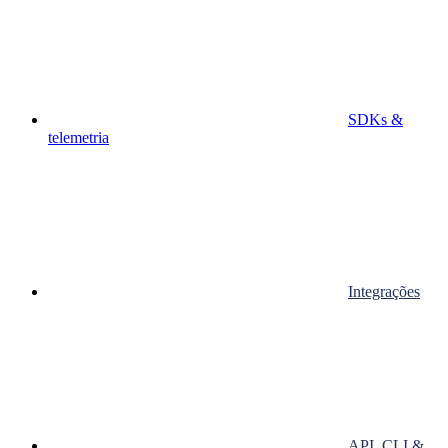
SDKs &
telemetria
Integrações
API, CLI &