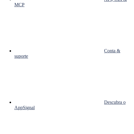
MCP
Conta &
suporte
Descubra o
AppSignal