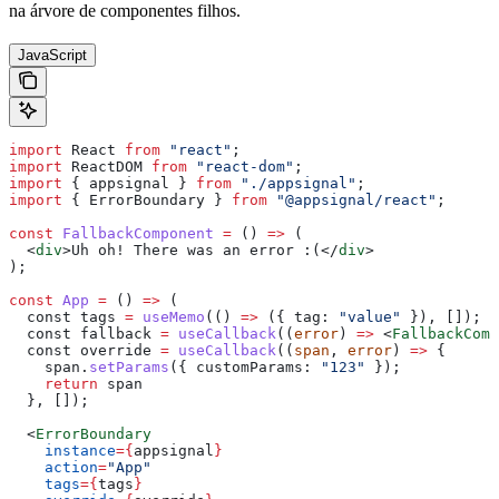
na árvore de componentes filhos.
JavaScript
import
 React
 from
 "react"
;
import
 ReactDOM
 from
 "react-dom"
;
import
 { 
appsignal
 } 
from
 "./appsignal"
;
import
 { 
ErrorBoundary
 } 
from
 "@appsignal/react"
;
const
 FallbackComponent
 =
 () 
=>
 (
  <
div
>
Uh oh! There was an error :(
</
div
>
);
const
 App
 =
 () 
=>
 (
  const
 tags
 =
 useMemo
(() 
=>
 ({ 
tag:
 "value"
 }), []);
  const
 fallback
 =
 useCallback
((
error
) 
=>
 <
FallbackComp
  const
 override
 =
 useCallback
((
span
, 
error
) 
=>
 {
    span
.
setParams
({ 
customParams:
 "123"
 });
    return
 span
  }, []);
  <
ErrorBoundary
    instance
=
{
appsignal
}
    action
=
"App"
    tags
=
{
tags
}