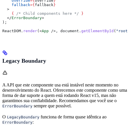
    override
=
{
override
}
    fallback
=
{
fallback
}
  >
    {
 /* Child components here */
 }
  </
ErrorBoundary
>
);
ReactDOM
.
render
(
<
App
 />
, 
document
.
getElementById
(
"root"
Legacy Boundary
A API que este componente usa está instável neste momento no
desenvolvimento do React. Oferecemos este componente como uma
forma de dar suporte a quem está rodando React v15, mas não
garantimos sua confiabilidade. Recomendamos que você use o
sempre que possível.
ErrorBoundary
O
funciona de forma quase idêntica ao
LegacyBoundary
:
ErrorBoundary