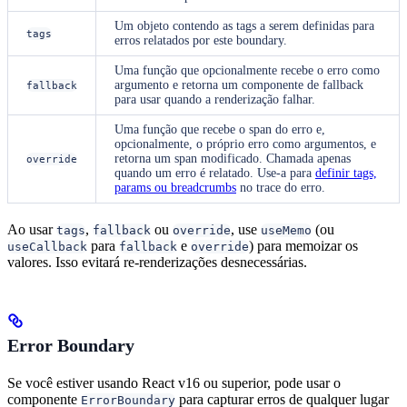
Um objeto contendo as tags a serem definidas para
tags
erros relatados por este boundary.
Uma função que opcionalmente recebe o erro como
argumento e retorna um componente de fallback
fallback
para usar quando a renderização falhar.
Uma função que recebe o span do erro e,
opcionalmente, o próprio erro como argumentos, e
retorna um span modificado. Chamada apenas
override
quando um erro é relatado. Use-a para
definir tags,
params ou breadcrumbs
no trace do erro.
Ao usar
,
ou
, use
(ou
tags
fallback
override
useMemo
para
e
) para memoizar os
useCallback
fallback
override
valores. Isso evitará re-renderizações desnecessárias.
Error Boundary
Se você estiver usando React v16 ou superior, pode usar o
componente
para capturar erros de qualquer lugar
ErrorBoundary