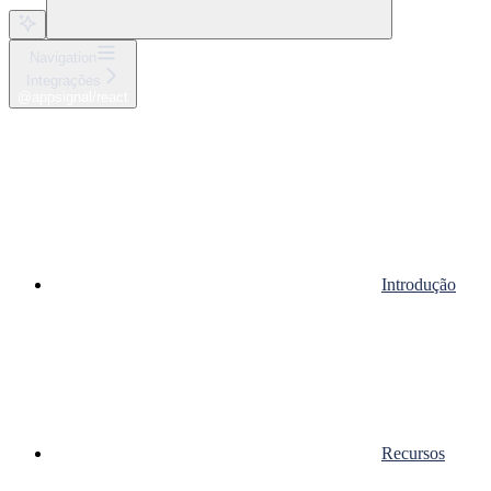
Navigation
Integrações
@appsignal/react
Introdução
Recursos