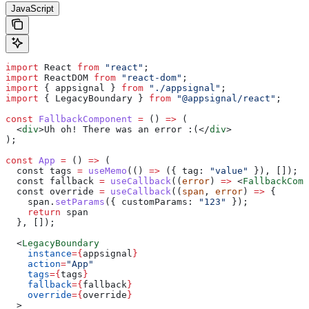
JavaScript
import
 React
 from
 "react"
;
import
 ReactDOM
 from
 "react-dom"
;
import
 { 
appsignal
 } 
from
 "./appsignal"
;
import
 { 
LegacyBoundary
 } 
from
 "@appsignal/react"
;
const
 FallbackComponent
 =
 () 
=>
 (
  <
div
>
Uh oh! There was an error :(
</
div
>
);
const
 App
 =
 () 
=>
 (
  const
 tags
 =
 useMemo
(() 
=>
 ({ 
tag:
 "value"
 }), []);
  const
 fallback
 =
 useCallback
((
error
) 
=>
 <
FallbackComp
  const
 override
 =
 useCallback
((
span
, 
error
) 
=>
 {
    span
.
setParams
({ 
customParams:
 "123"
 });
    return
 span
  }, []);
  <
LegacyBoundary
    instance
=
{
appsignal
}
    action
=
"App"
    tags
=
{
tags
}
    fallback
=
{
fallback
}
    override
=
{
override
}
  >