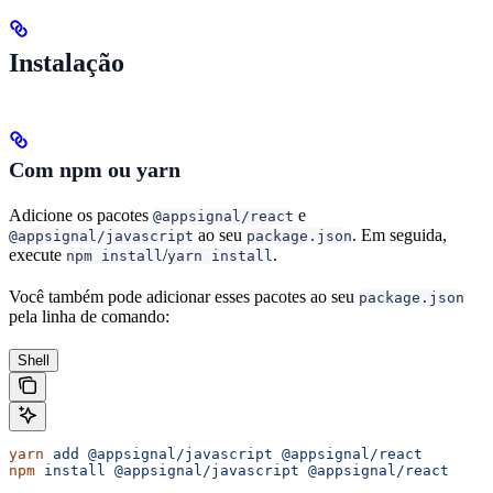
Instalação
Com npm ou yarn
Adicione os pacotes
e
@appsignal/react
ao seu
. Em seguida,
@appsignal/javascript
package.json
execute
/
.
npm install
yarn install
Você também pode adicionar esses pacotes ao seu
package.json
pela linha de comando:
Shell
yarn
 add
 @appsignal/javascript
 @appsignal/react
npm
 install
 @appsignal/javascript
 @appsignal/react