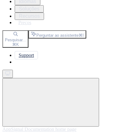
Idiomas
Soluções
Recursos
Preços
Perguntar ao assistente
⌘
I
Pesquisar...
⌘
K
Support
Get started
AppSignal Documentation
home page