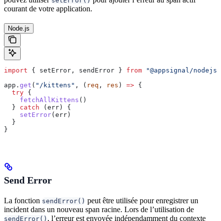
setError()
courant de votre application.
Node.js
import
 { 
setError
, 
sendError
 } 
from
 "@appsignal/nodejs"
app
.
get
(
"/kittens"
, (
req
, 
res
) 
=>
 {
  try
 {
    fetchAllKittens
()
  } 
catch
 (
err
) {
    setError
(
err
)
  }
}
Send Error
La fonction
peut être utilisée pour enregistrer un
sendError()
incident dans un nouveau span racine. Lors de l’utilisation de
, l’erreur est envoyée indépendamment du contexte
sendError()