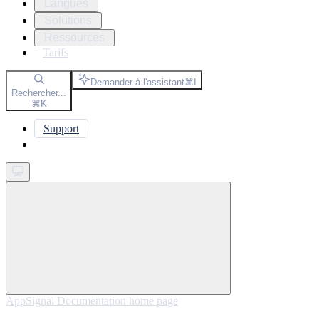
Langues
Solutions
Ressources
Tarifs
Demander à l'assistant
⌘
I
Rechercher...
⌘
K
Support
Get started
AppSignal Documentation
home page