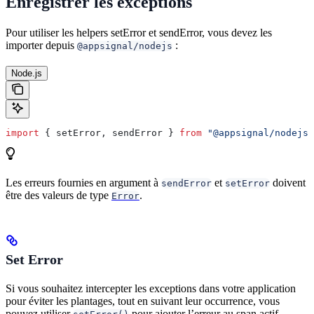
Enregistrer les exceptions
Pour utiliser les helpers setError et sendError, vous devez les
importer depuis
:
@appsignal/nodejs
Node.js
import
 { 
setError
, 
sendError
 } 
from
 "@appsignal/nodejs"
Les erreurs fournies en argument à
et
doivent
sendError
setError
être des valeurs de type
.
Error
Set Error
Si vous souhaitez intercepter les exceptions dans votre application
pour éviter les plantages, tout en suivant leur occurrence, vous
pouvez utiliser
pour ajouter l’erreur au span actif