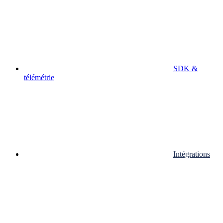
SDK &
télémétrie
Intégrations