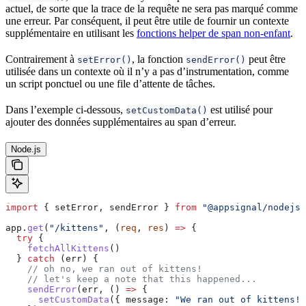
actuel, de sorte que la trace de la requête ne sera pas marqué comme
une erreur. Par conséquent, il peut être utile de fournir un contexte
supplémentaire en utilisant les
fonctions helper de span non-enfant
.
Contrairement à
, la fonction
peut être
setError()
sendError()
utilisée dans un contexte où il n’y a pas d’instrumentation, comme
un script ponctuel ou une file d’attente de tâches.
Dans l’exemple ci-dessous,
est utilisé pour
setCustomData()
ajouter des données supplémentaires au span d’erreur.
Node.js
import
 { 
setError
, 
sendError
 } 
from
 "@appsignal/nodejs"
app
.
get
(
"/kittens"
, (
req
, 
res
) 
=>
 {
  try
 {
    fetchAllKittens
()
  } 
catch
 (
err
) {
    // oh no, we ran out of kittens!
    // let's keep a note that this happened...
    sendError
(
err
, () 
=>
 {
      setCustomData
({ 
message:
 "We ran out of kittens!"