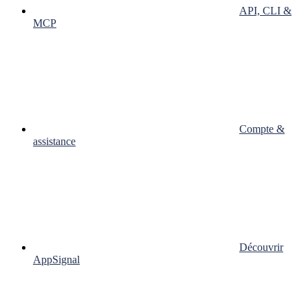
API, CLI &
MCP
Compte &
assistance
Découvrir
AppSignal