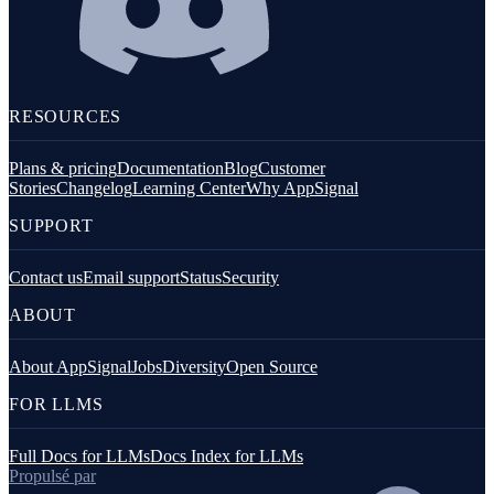
RESOURCES
Plans & pricing
Documentation
Blog
Customer
Stories
Changelog
Learning Center
Why AppSignal
SUPPORT
Contact us
Email support
Status
Security
ABOUT
About AppSignal
Jobs
Diversity
Open Source
FOR LLMS
Full Docs for LLMs
Docs Index for LLMs
Propulsé par