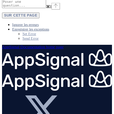
⌘
I
SUR CETTE PAGE
Ignorer les erreurs
Enregistrer les exceptions
Set Error
Send Error
AppSignal Documentation
home page