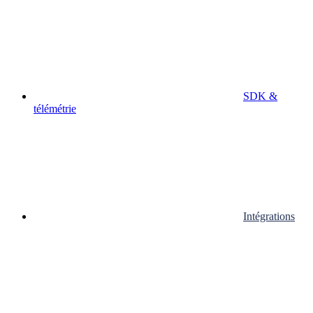
SDK &
télémétrie
Intégrations