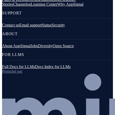
Stories
Changelog
Learning Center
Why AppSignal
SUPPORT
Contact us
Email support
Status
Security
ABOUT
About AppSignal
Jobs
Diversity
Open Source
FOR LLMS
Full Docs for LLMs
Docs Index for LLMs
Propulsé par