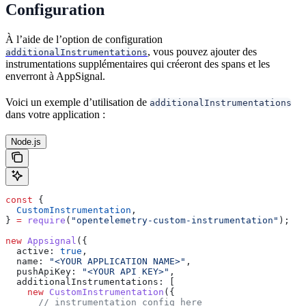
Configuration
À l’aide de l’option de configuration
, vous pouvez ajouter des
additionalInstrumentations
instrumentations supplémentaires qui créeront des spans et les
enverront à AppSignal.
Voici un exemple d’utilisation de
additionalInstrumentations
dans votre application :
Node.js
const
 {
  CustomInstrumentation
,
} 
=
 require
(
"opentelemetry-custom-instrumentation"
);
new
 Appsignal
({
  active:
 true
,
  name:
 "<YOUR APPLICATION NAME>"
,
  pushApiKey:
 "<YOUR API KEY>"
,
  additionalInstrumentations:
 [
    new
 CustomInstrumentation
({
      // instrumentation config here