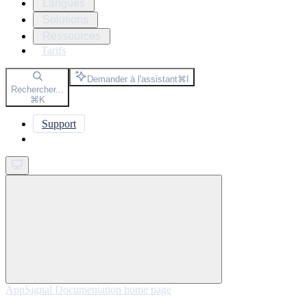
Langues
Solutions
Ressources
Tarifs
Demander à l'assistant
⌘
I
Rechercher...
⌘
K
Support
Get started
AppSignal Documentation
home page