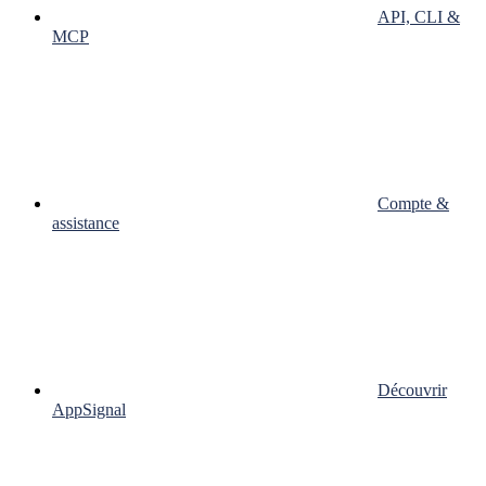
API, CLI &
MCP
Compte &
assistance
Découvrir
AppSignal