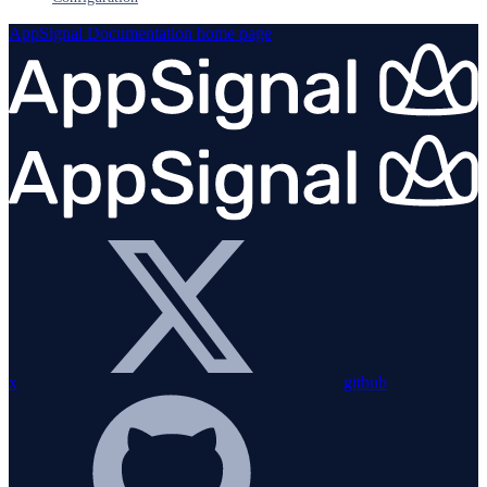
AppSignal Documentation
home page
x
github