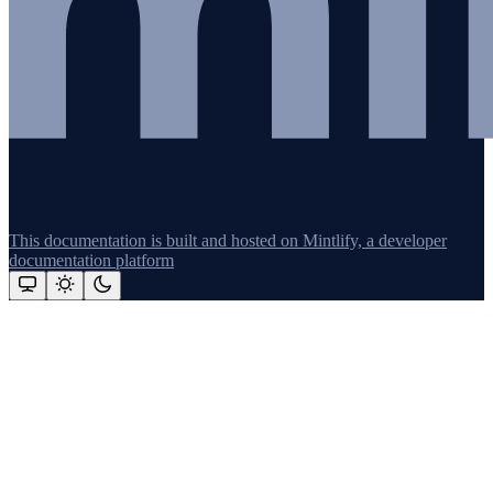
This documentation is built and hosted on Mintlify, a developer
documentation platform
Assistant
Responses
are
generated
using
AI