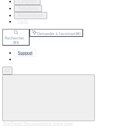
Langues
Solutions
Ressources
Tarifs
Demander à l'assistant
⌘
I
Rechercher...
⌘
K
Support
Get started
AppSignal Documentation
home page