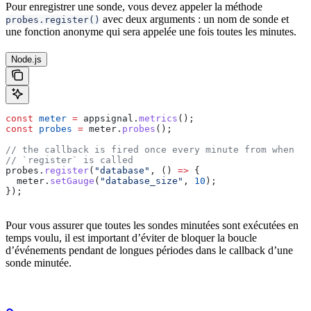
Pour enregistrer une sonde, vous devez appeler la méthode
avec deux arguments : un nom de sonde et
probes.register()
une fonction anonyme qui sera appelée une fois toutes les minutes.
Node.js
const
 meter
 =
 appsignal
.
metrics
();
const
 probes
 =
 meter
.
probes
();
// the callback is fired once every minute from when
// `register` is called
probes
.
register
(
"database"
, () 
=>
 {
  meter
.
setGauge
(
"database_size"
, 
10
);
});
Pour vous assurer que toutes les sondes minutées sont exécutées en
temps voulu, il est important d’éviter de bloquer la boucle
d’événements pendant de longues périodes dans le callback d’une
sonde minutée.