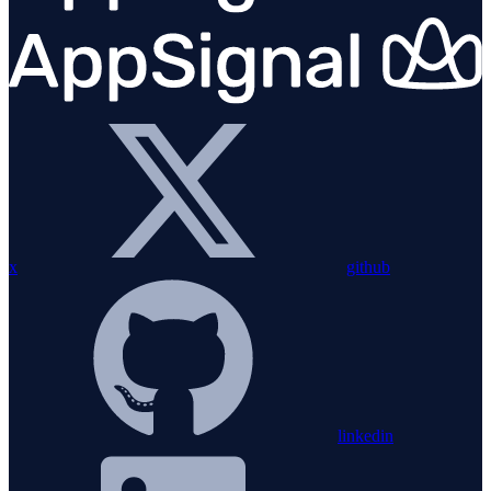
x
github
linkedin