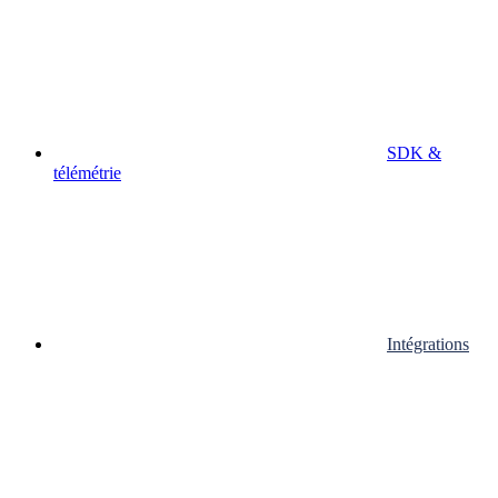
SDK &
télémétrie
Intégrations