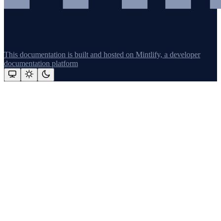
This documentation is built and hosted on Mintlify, a developer
documentation platform
Assistant
Responses
are
generated
using
AI
and
may
contain
mistakes.
Suggestions