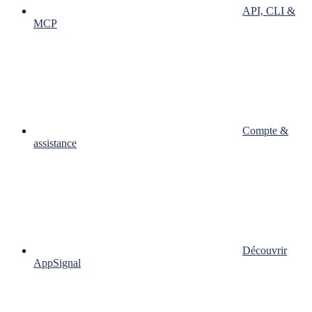
API, CLI &
MCP
Compte &
assistance
Découvrir
AppSignal