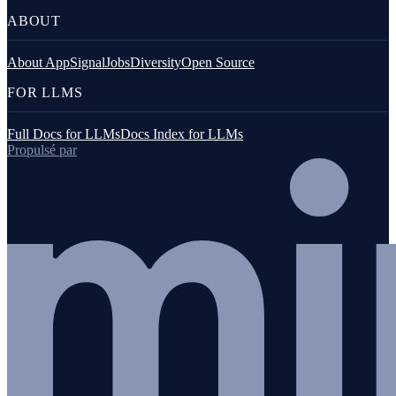
ABOUT
About AppSignal
Jobs
Diversity
Open Source
FOR LLMS
Full Docs for LLMs
Docs Index for LLMs
Propulsé par