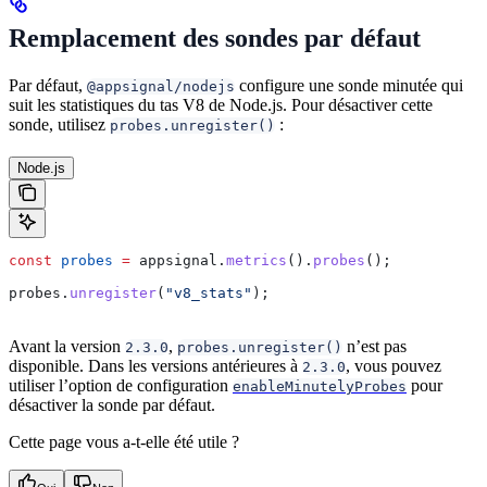
Remplacement des sondes par défaut
Par défaut,
configure une sonde minutée qui
@appsignal/nodejs
suit les statistiques du tas V8 de Node.js. Pour désactiver cette
sonde, utilisez
:
probes.unregister()
Node.js
const
 probes
 =
 appsignal
.
metrics
().
probes
();
probes
.
unregister
(
"v8_stats"
);
Avant la version
,
n’est pas
2.3.0
probes.unregister()
disponible. Dans les versions antérieures à
, vous pouvez
2.3.0
utiliser l’option de configuration
pour
enableMinutelyProbes
désactiver la sonde par défaut.
Cette page vous a-t-elle été utile ?