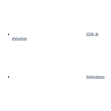
SDK &
télémétrie
Intégrations