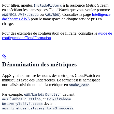
Pour filtrer, ajoutez
à la ressource Metric Stream,
IncludeFilters
en spécifiant les namespaces CloudWatch que vous voulez (comme
,
ou
). Consultez la page
Intelligence
AWS/EC2
AWS/Lambda
AWS/RDS
dashboards AWS
pour le namespace de chaque service pris en
charge.
Pour des exemples de configuration de filtrage, consultez le
guide de
configuration CloudFormation
.
Dénomination des métriques
AppSignal normalise les noms des métriques CloudWatch en
minuscules avec des underscores. Le format est le namespace
normalisé suivi du nom de la métrique en
.
snake_case
Par exemple,
devient
AWS/Lambda
Duration
, et
aws_lambda_duration
AWS/Firehose
devient
DeliveryToS3.Success
.
aws_firehose_delivery_to_s3_success