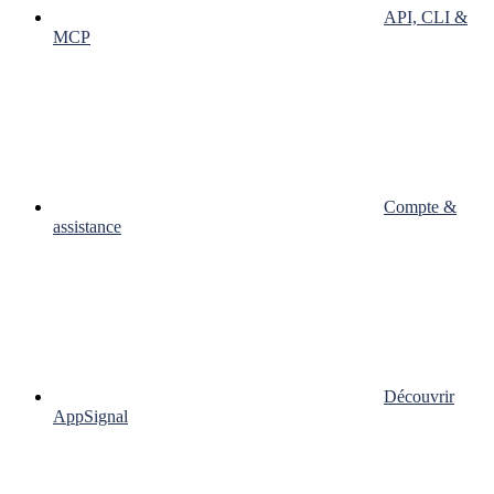
API, CLI &
MCP
Compte &
assistance
Découvrir
AppSignal