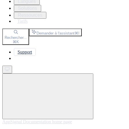
Langues
Solutions
Ressources
Tarifs
Demander à l'assistant
⌘
I
Rechercher...
⌘
K
Support
Get started
AppSignal Documentation
home page