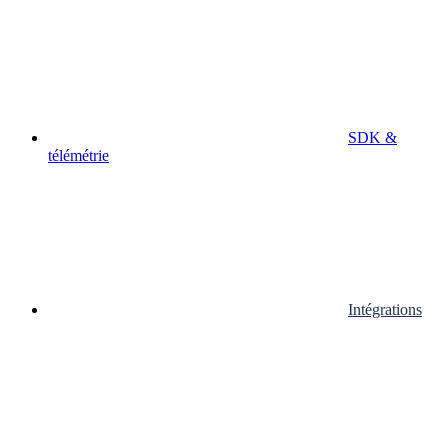
SDK &
télémétrie
Intégrations