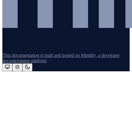
This documentation is built and hosted on Mintlify, a developer
documentation platform
Assistant
Responses
are
generated
using
AI
and