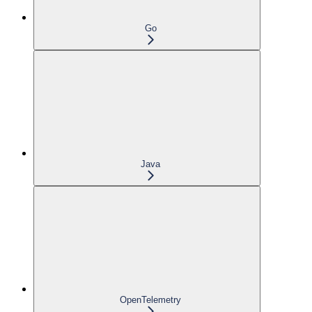
Go
Java
OpenTelemetry