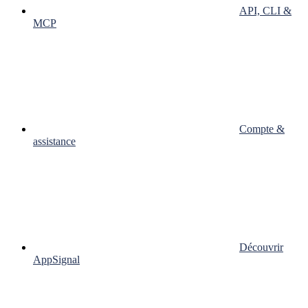
API, CLI &
MCP
Compte &
assistance
Découvrir
AppSignal