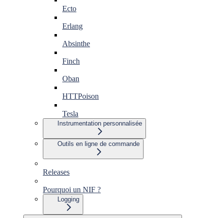
Ecto
Erlang
Absinthe
Finch
Oban
HTTPoison
Tesla
Instrumentation personnalisée
Outils en ligne de commande
Releases
Pourquoi un NIF ?
Logging