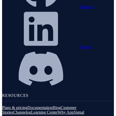
linkedin
discord
RESOURCES
Plans & pricing
Documentation
Blog
Customer
Stories
Changelog
Learning Center
Why AppSignal