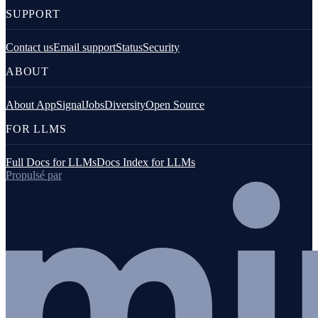
SUPPORT
Contact us
Email support
Status
Security
ABOUT
About AppSignal
Jobs
Diversity
Open Source
FOR LLMS
Full Docs for LLMs
Docs Index for LLMs
Propulsé par