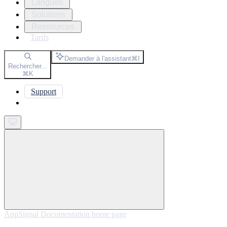
Langues
Solutions
Ressources
Tarifs
Demander à l'assistant
⌘
I
Rechercher...
⌘
K
Support
Get started
AppSignal Documentation
home page