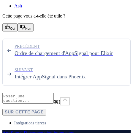
Ash
Cette page vous a-t-elle été utile ?
Oui
Non
PRÉCÉDENT
Ordre de chargement d'AppSignal pour Elixir
SUIVANT
Intégrer AppSignal dans Phoenix
⌘
I
SUR CETTE PAGE
Intégrations tierces
AppSignal Documentation
home page