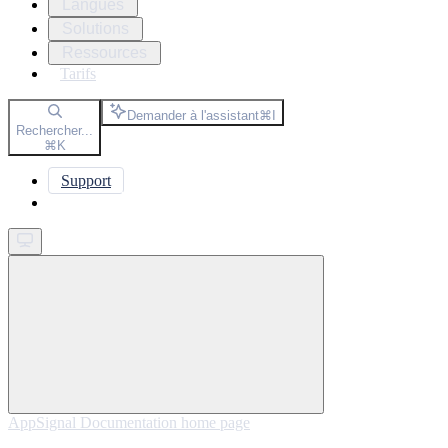
Langues
Solutions
Ressources
Tarifs
Demander à l'assistant
⌘
I
Rechercher...
⌘
K
Support
Get started
AppSignal Documentation
home page