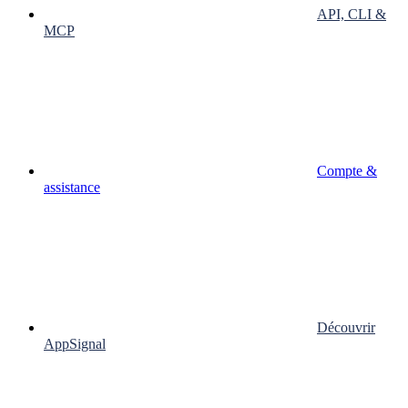
API, CLI &
MCP
Compte &
assistance
Découvrir
AppSignal