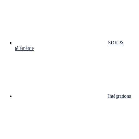
SDK &
télémétrie
Intégrations