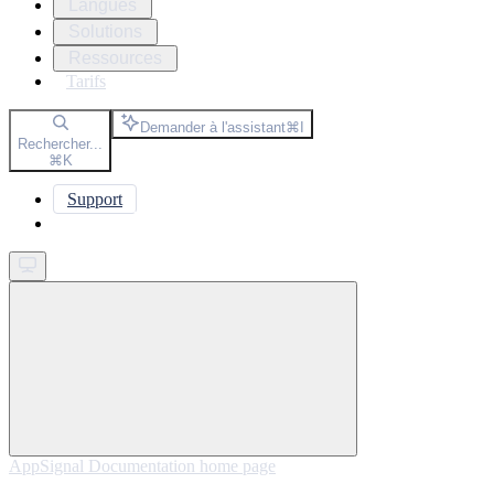
Langues
Solutions
Ressources
Tarifs
Demander à l'assistant
⌘
I
Rechercher...
⌘
K
Support
Get started
AppSignal Documentation
home page