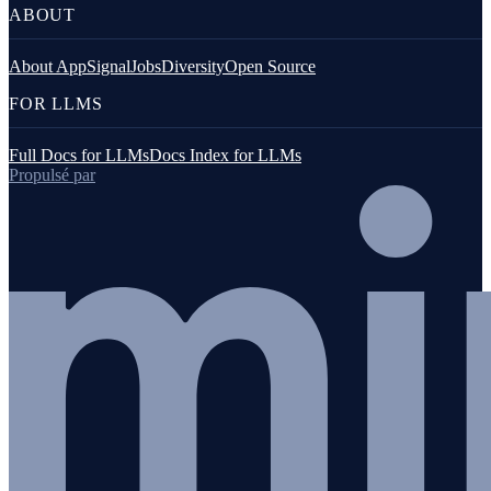
ABOUT
About AppSignal
Jobs
Diversity
Open Source
FOR LLMS
Full Docs for LLMs
Docs Index for LLMs
Propulsé par