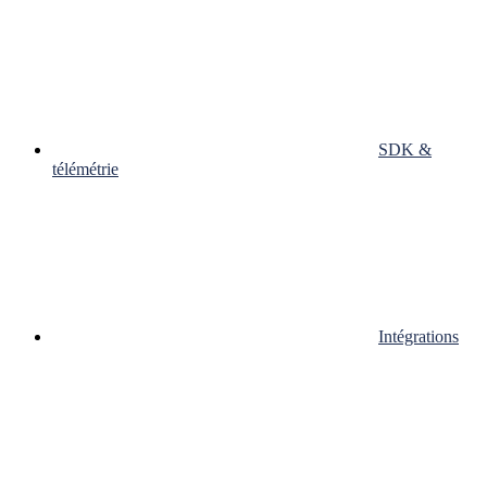
SDK &
télémétrie
Intégrations