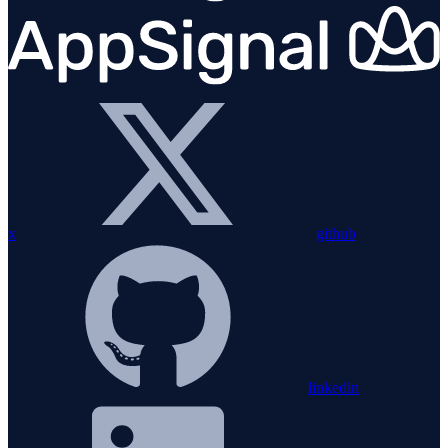
x
github
linkedin