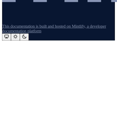
This documentation is built and hosted on Mintlify, a developer
documentation platform
Assistant
Responses
are
generated
using
AI
and
may
contain
mistakes.
Suggestions