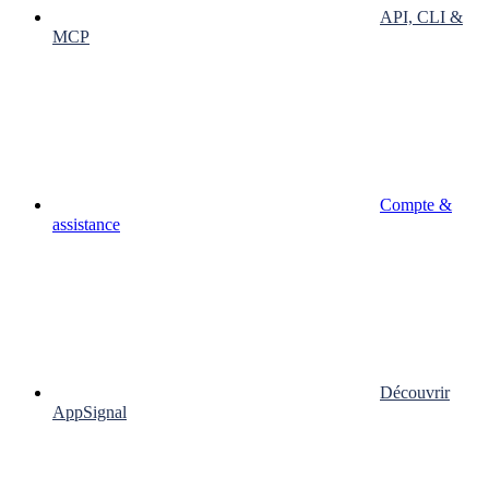
API, CLI &
MCP
Compte &
assistance
Découvrir
AppSignal