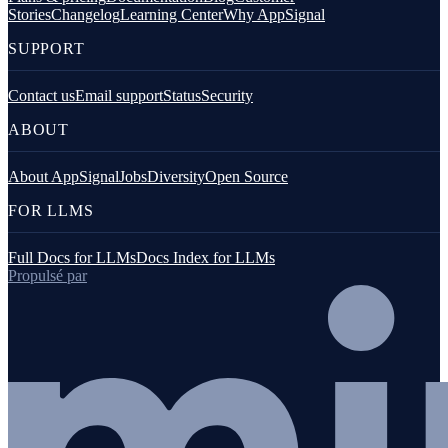
Stories
Changelog
Learning Center
Why AppSignal
SUPPORT
Contact us
Email support
Status
Security
ABOUT
About AppSignal
Jobs
Diversity
Open Source
FOR LLMS
Full Docs for LLMs
Docs Index for LLMs
Propulsé par