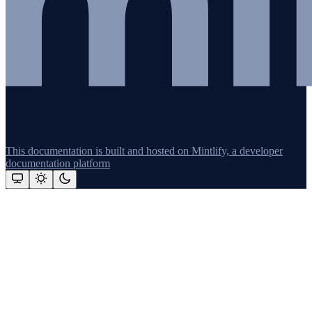
This documentation is built and hosted on Mintlify, a developer
documentation platform
Assistant
Responses
are
generated
using
AI