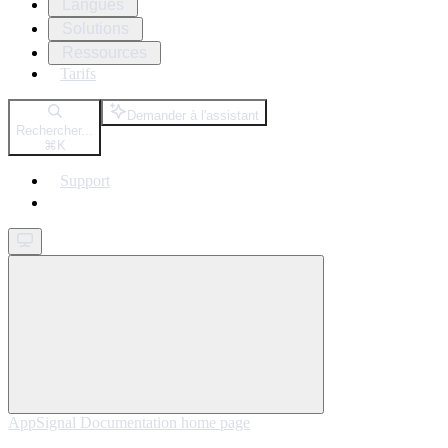
Langues
Solutions
Ressources
Tarifs
Demander à l'assistant
Rechercher...
⌘
K
Support
Get started
AppSignal Documentation
home page