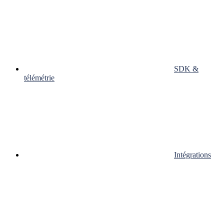
SDK &
télémétrie
Intégrations