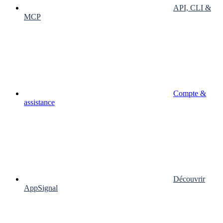
API, CLI &
MCP
Compte &
assistance
Découvrir
AppSignal