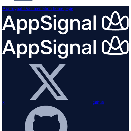
AppSignal Documentation
home page
x
github