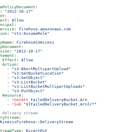
ePolicyDocument
:
: 
"2012-10-17"
nt
:
ect
: 
Allow
ncipal
:
ervice
: 
firehose.amazonaws.com
ion
: 
"sts:AssumeRole"
yName
: 
FirehoseS3Access
yDocument
:
sion
: 
"2012-10-17"
tement
:
 
Effect
: 
Allow
  Action
:
   - 
"s3:AbortMultipartUpload"
   - 
"s3:GetBucketLocation"
   - 
"s3:GetObject"
   - 
"s3:ListBucket"
   - 
"s3:ListBucketMultipartUploads"
   - 
"s3:PutObject"
 Resource
:
   - 
!GetAtt
 FailedDeliveryBucket.Arn
   - 
!Sub
 "${FailedDeliveryBucket.Arn}/*"
 delivery stream
ryStream
:
KinesisFirehose::DeliveryStream
treamType
: 
DirectPut