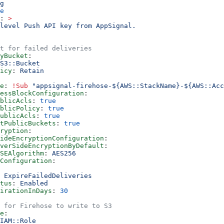
g
e
: 
>
level Push API key from AppSignal.
t for failed deliveries
ryBucket
:
S3::Bucket
icy
: 
Retain
e
: 
!Sub
 "appsignal-firehose-${AWS::StackName}-${AWS::Acc
essBlockConfiguration
:
blicAcls
: 
true
blicPolicy
: 
true
ublicAcls
: 
true
tPublicBuckets
: 
true
cryption
:
ideEncryptionConfiguration
:
verSideEncryptionByDefault
:
SSEAlgorithm
: 
AES256
Configuration
:
 
ExpireFailedDeliveries
tus
: 
Enabled
irationInDays
: 
30
 for Firehose to write to S3
e
:
IAM::Role