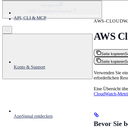
⌘
K
Navigation
AWS-CloudWatch-Metriken
Support
AWS CloudWatch-Metriken mit CloudFormation streamen
API, CLI & MCP
Get started
AWS-CLOUDW
AWS Cl
Seite kopieren
S
Seite kopieren
S
Konto & Support
Verwenden Sie ein
erforderlichen Res
Eine Übersicht übe
CloudWatch-Metri
AppSignal entdecken
Bevor Sie 