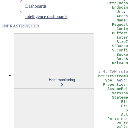
      HttpEndpo
Dashboards
        Endpoin
          Url
: 
          Acces
Intelligence dashboards
          Name
:
        Request
INFRASTRUKTUR
          Conte
        Buffer
          Inter
          SizeI
        S3Backu
        S3Confi
          Bucke
          RoleA
        RoleARN
  # 4. IAM role
  MetricStreamR
Host monitoring
    Type
: 
AWS::
    Properties
:
      AssumeRol
        Version
        Stateme
          - 
Eff
            Pri
              S
            Act
      Policies
:
        - 
Polic
          Polic