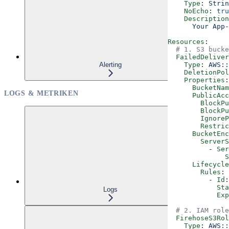
    Type
: 
Strin
    NoEcho
: 
tru
    Description
      Your App-
Resources
:
  # 1. S3 bucke
  FailedDelive
Alerting
    Type
: 
AWS::
    DeletionPol
    Properties
:
      BucketNam
LOGS & METRIKEN
      PublicAcc
        BlockPu
        BlockPu
        IgnoreP
        Restric
      BucketEn
        ServerS
          - 
Ser
              
      Lifecycle
        Rules
:
          - 
Id
:
            Sta
Logs
            Exp
  # 2. IAM role
  FirehoseS3Rol
    Type
: 
AWS::