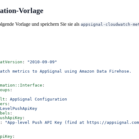
tion-Vorlage
olgende Vorlage und speichern Sie sie als
appsignal-cloudwatch-me
atVersion
: 
"2010-09-09"
atch metrics to AppSignal using Amazon Data Firehose.
mation::Interface
:
oups
:
lt
: 
AppSignal Configuration
ers
:
LevelPushApiKey
bels
:
ushApiKey
:
: 
"App-level Push API Key (find at https://appsignal.com
piKey
: