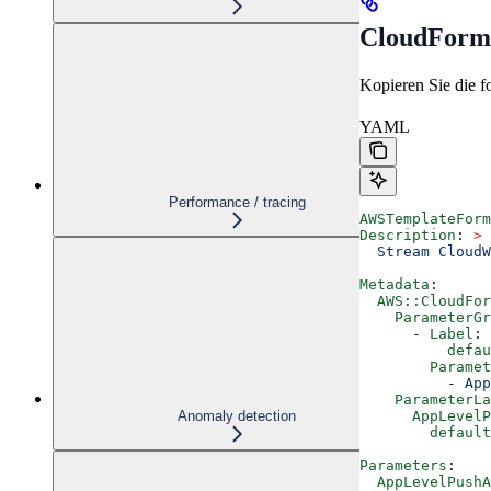
CloudForma
Kopieren Sie die f
YAML
Performance / tracing
AWSTemplateForm
Description
: 
>
  Stream CloudW
Metadata
:
  AWS::CloudFor
    ParameterGr
      - 
Label
:
          defau
        Paramet
          - 
App
    ParameterLa
Anomaly detection
      AppLevelP
        default
Parameters
:
  AppLevelPushA