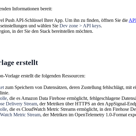
genden Informationen bereit:
l Push API-Schlüssel Ihrer App. Um ihn zu finden, öffnen Sie die
API
nseinstellungen und wählen Sie
Dev zone > API keys
.
on, in der Sie den Stack bereitstellen möchten.
lage erstellt
-Vorlage erstellt die folgenden Ressourcen:
et
zum Speichern von Datensätzen, deren Zustellung fehlschlägt, mit ei
linie.
lle
, die es Amazon Data Firehose ermöglicht, fehlgeschlagene Datensä
ose Delivery Stream
, der Metriken über HTTPS an den AppSignal-Endp
lle
, die es CloudWatch Metric Streams ermöglicht, in den Firehose De
Watch Metric Stream
, der Metriken im OpenTelemetry 1.0-Format expor