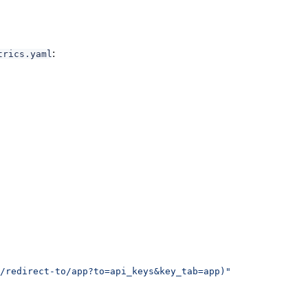
:
trics.yaml
/redirect-to/app?to=api_keys&key_tab=app)"