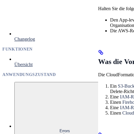
Halten Sie die fol
Den App-leve
Organisatio
Die AWS-Regi
Changelog
FUNKTIONEN
Was die Vor
Übersicht
Die CloudFormation
ANWENDUNGSZUSTAND
Ein
S3-Buck
Delete-Richt
Eine
IAM-Ro
Einen
Fireh
Eine
IAM-Ro
Einen
Cloud
Errors