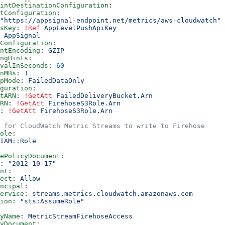
intDestinationConfiguration
:
tConfiguration
:
"https://appsignal-endpoint.net/metrics/aws-cloudwatch"
sKey
: 
!Ref
 AppLevelPushApiKey
 
AppSignal
Configuration
:
ntEncoding
: 
GZIP
ingHints
:
valInSeconds
: 
60
nMBs
: 
1
pMode
: 
FailedDataOnly
guration
:
tARN
: 
!GetAtt
 FailedDeliveryBucket.Arn
RN
: 
!GetAtt
 FirehoseS3Role.Arn
: 
!GetAtt
 FirehoseS3Role.Arn
 for CloudWatch Metric Streams to write to Firehose
ole
:
IAM::Role
ePolicyDocument
:
: 
"2012-10-17"
nt
:
ect
: 
Allow
ncipal
:
ervice
: 
streams.metrics.cloudwatch.amazonaws.com
ion
: 
"sts:AssumeRole"
yName
: 
MetricStreamFirehoseAccess
yDocument
: