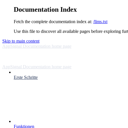
Documentation Index
Fetch the complete documentation index at:
/llms.txt
Use this file to discover all available pages before exploring fur
Skip to main content
AppSignal Documentation
home page
AppSignal Documentation
home page
Erste Schritte
Funktionen