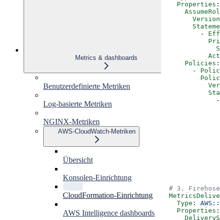
    Properties
:
      AssumeRol
        Version
        Stateme
          - 
Eff
            Pri
              S
            Act
Metrics & dashboards
      Policies
:
        - 
Polic
          Polic
            Ver
Benutzerdefinierte Metriken
            Sta
              -
Log-basierte Metriken
              
               
NGINX-Metriken
               
               
AWS-CloudWatch-Metriken
               
               
               
               
Übersicht
               
               
Konsolen-Einrichtung
  # 3. Firehose
CloudFormation-Einrichtung
  MetricsDelive
    Type
: 
AWS::
    Properties
:
AWS Intelligence dashboards
      DeliveryS