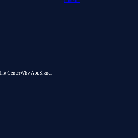
linkedin
ing Center
Why AppSignal