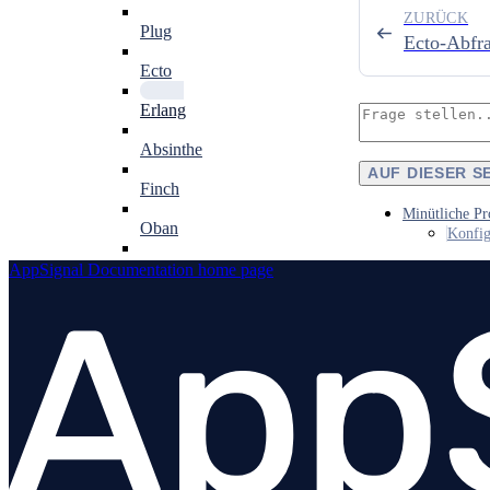
ZURÜCK
Plug
Ecto-Abfra
Ecto
Erlang
Absinthe
AUF DIESER S
Finch
Minütliche Pr
Oban
Konfig
HTTPoison
AppSignal Documentation
home page
Tesla
Benutzerdefinierte Instrumentierung
Kommandozeilen-Tools
Releases
Warum ein NIF?