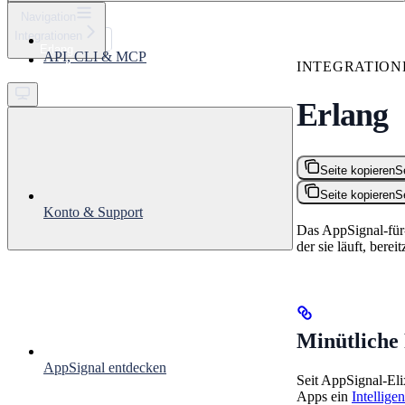
⌘
K
Navigation
Integrationen
Support
Erlang
API, CLI & MCP
Get started
INTEGRATION
Erlang
Seite kopieren
S
Seite kopieren
S
Konto & Support
Das AppSignal-für-
der sie läuft, bereit
Minütliche
AppSignal entdecken
Seit AppSignal-Eli
Apps ein
Intellige