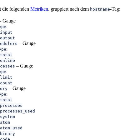
t die folgenden
Metriken
, gruppiert nach dem
-Tag:
hostname
– Gauge
:
ype
input
output
– Gauge
edulers
:
ype
total
online
– Gauge
cesses
:
ype
limit
count
– Gauge
ory
:
ype
total
processes
processes_used
system
atom
atom_used
binary
code