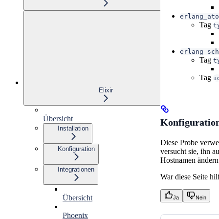
erlang_ato
Tag
t
erlang_sch
Tag
t
Tag
i
Elixir
Übersicht
Konfiguratio
Installation
Diese Probe verwe
Konfiguration
versucht sie, ihn 
Hostnamen ändern
Integrationen
War diese Seite hil
Übersicht
Ja
Nein
Phoenix