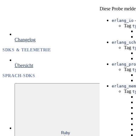
Diese Probe melde
erlang_io
Tag
t
Changelog
erlang_sch
Tag
t
SDKS & TELEMETRIE
erlang_pro
Übersicht
Tag
t
SPRACH-SDKS
erlang_mem
Tag
t
Ruby