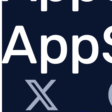
Logging
Node.js
Python