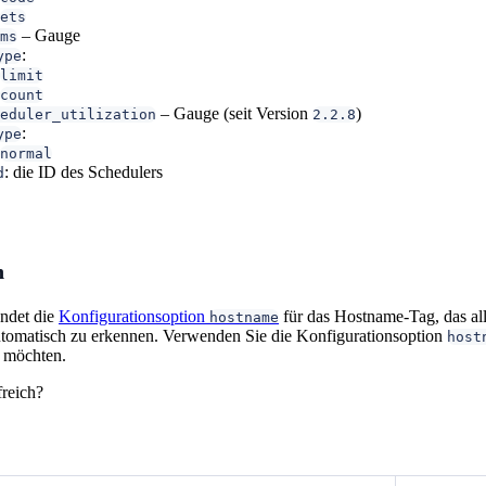
ets
– Gauge
ms
:
ype
limit
count
– Gauge (seit Version
)
eduler_utilization
2.2.8
:
ype
normal
: die ID des Schedulers
d
n
ndet die
Konfigurationsoption
für das Hostname-Tag, das all
hostname
automatisch zu erkennen. Verwenden Sie die Konfigurationsoption
host
 möchten.
freich?