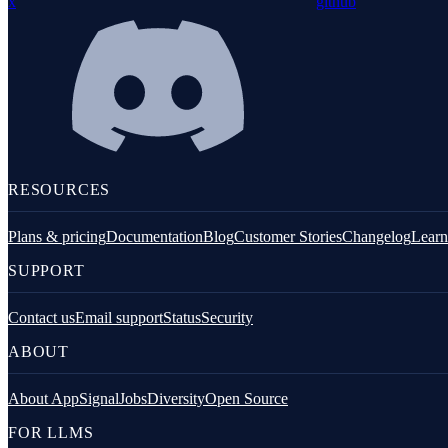
x
github
PHP
RESOURCES
Plans & pricing
Documentation
Blog
Customer Stories
Changelog
Learn
SUPPORT
Contact us
Email support
Status
Security
JavaScript (Browser)
ABOUT
About AppSignal
Jobs
Diversity
Open Source
FOR LLMS