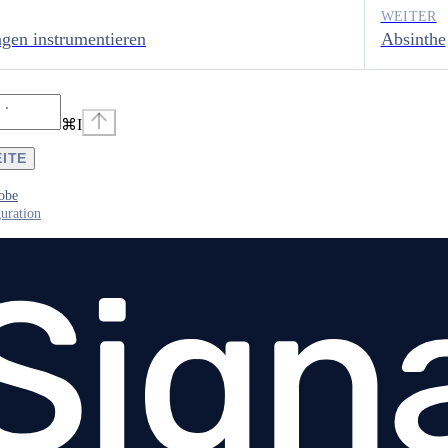
WEITER
gen instrumentieren
Absinthe
⌘
I
EITE
obe
uration