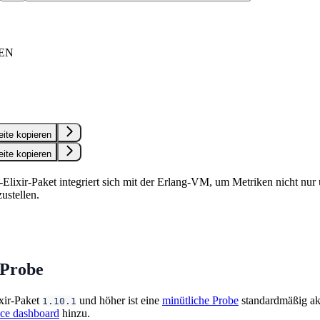
EN
eite kopieren
eite kopieren
Elixir-Paket integriert sich mit der Erlang-VM, um Metriken nicht nur 
zustellen.
 Probe
xir-Paket
und höher ist eine
minütliche Probe
standardmäßig akt
1.10.1
nce dashboard
hinzu.