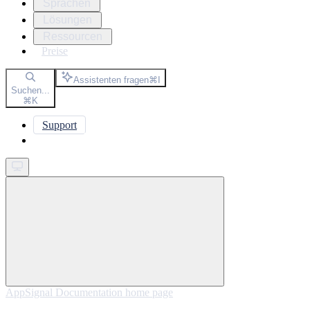
Sprachen
Lösungen
Ressourcen
Preise
Assistenten fragen
⌘
I
Suchen...
⌘
K
Support
Get started
AppSignal Documentation
home page