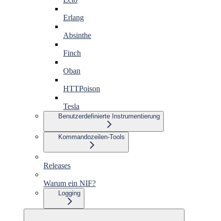
Erlang
Absinthe
Finch
Oban
HTTPoison
Tesla
Benutzerdefinierte Instrumentierung
Kommandozeilen-Tools
Releases
Warum ein NIF?
Logging