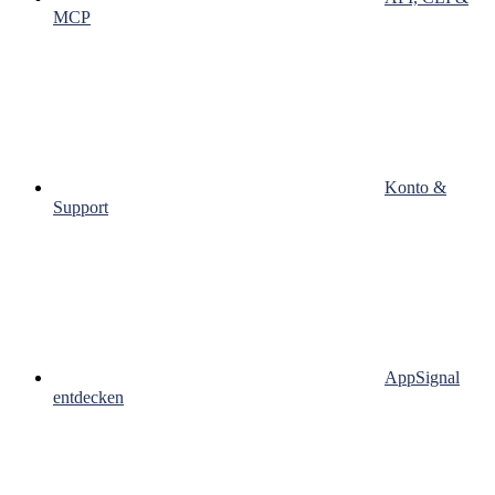
MCP
Konto &
Support
AppSignal
entdecken