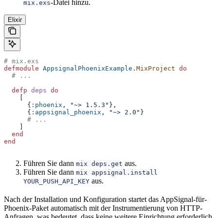
-Datei hinzu.
mix.exs
Elixir
# mix.exs
defmodule
 AppsignalPhoenixExample
.
MixProject
 do
  # ...
  defp
 deps
 do
    [
      {
:phoenix
, 
"~> 1.5.3"
},
      {
:appsignal_phoenix
, 
"~> 2.0"
}
      # ...
    ]
  end
end
Führen Sie dann
aus.
mix deps.get
Führen Sie dann
mix appsignal.install
aus.
YOUR_PUSH_API_KEY
Nach der Installation und Konfiguration startet das AppSignal-für-
Phoenix-Paket automatisch mit der Instrumentierung von HTTP-
Anfragen, was bedeutet, dass keine weitere Einrichtung erforderlich