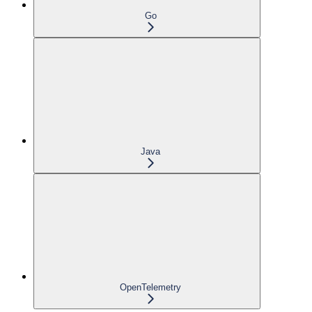
Go
Java
OpenTelemetry