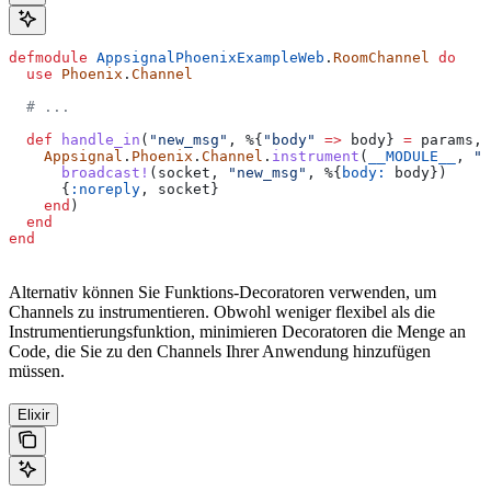
defmodule
 AppsignalPhoenixExampleWeb
.
RoomChannel
 do
  use
 Phoenix
.
Channel
  # ...
  def
 handle_in
(
"new_msg"
, %{
"body"
 =>
 body} 
=
 params, 
    Appsignal
.
Phoenix
.
Channel
.
instrument
(
__MODULE__
, 
"n
      broadcast!
(socket, 
"new_msg"
, %{
body:
 body})
      {
:noreply
, socket}
    end
)
  end
end
Alternativ können Sie Funktions-Decoratoren verwenden, um
Channels zu instrumentieren. Obwohl weniger flexibel als die
Instrumentierungsfunktion, minimieren Decoratoren die Menge an
Code, die Sie zu den Channels Ihrer Anwendung hinzufügen
müssen.
Elixir