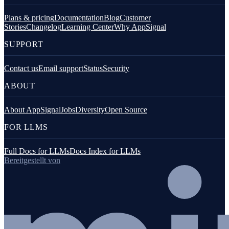
Plans & pricing
Documentation
Blog
Customer
Stories
Changelog
Learning Center
Why AppSignal
SUPPORT
Contact us
Email support
Status
Security
ABOUT
About AppSignal
Jobs
Diversity
Open Source
FOR LLMS
Full Docs for LLMs
Docs Index for LLMs
Bereitgestellt von