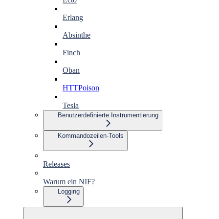
Erlang
Absinthe
Finch
Oban
HTTPoison
Tesla
Benutzerdefinierte Instrumentierung
Kommandozeilen-Tools
Releases
Warum ein NIF?
Logging