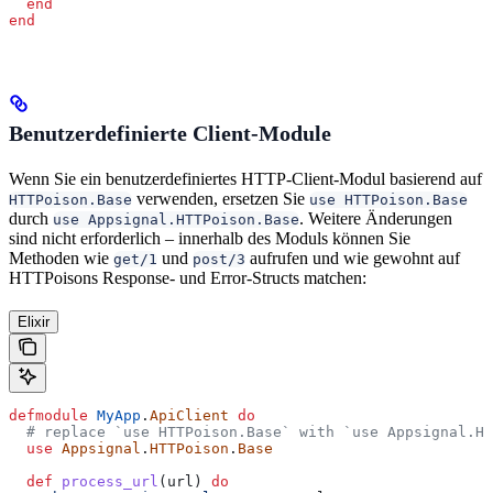
  end
end
Benutzerdefinierte Client-Module
Wenn Sie ein benutzerdefiniertes HTTP-Client-Modul basierend auf
verwenden, ersetzen Sie
HTTPoison.Base
use HTTPoison.Base
durch
. Weitere Änderungen
use Appsignal.HTTPoison.Base
sind nicht erforderlich – innerhalb des Moduls können Sie
Methoden wie
und
aufrufen und wie gewohnt auf
get/1
post/3
HTTPoisons Response- und Error-Structs matchen:
Elixir
defmodule
 MyApp
.
ApiClient
 do
  # replace `use HTTPoison.Base` with `use Appsignal.HT
  use
 Appsignal
.
HTTPoison
.
Base
  def
 process_url
(url) 
do