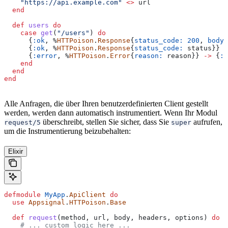
    "https://api.example.com"
 <>
 url
  end
  def
 users
 do
    case
 get
(
"/users"
) 
do
      {
:ok
, %
HTTPoison
.
Response
{
status_code:
 200
, 
body:
      {
:ok
, %
HTTPoison
.
Response
{
status_code:
 status}} 
-
      {
:error
, %
HTTPoison
.
Error
{
reason:
 reason}} 
->
 {
:e
    end
  end
end
Alle Anfragen, die über Ihren benutzerdefinierten Client gestellt
werden, werden dann automatisch instrumentiert. Wenn Ihr Modul
überschreibt, stellen Sie sicher, dass Sie
aufrufen,
request/5
super
um die Instrumentierung beizubehalten:
Elixir
defmodule
 MyApp
.
ApiClient
 do
  use
 Appsignal
.
HTTPoison
.
Base
  def
 request
(method, url, body, headers, options) 
do
    # ... custom logic here ...