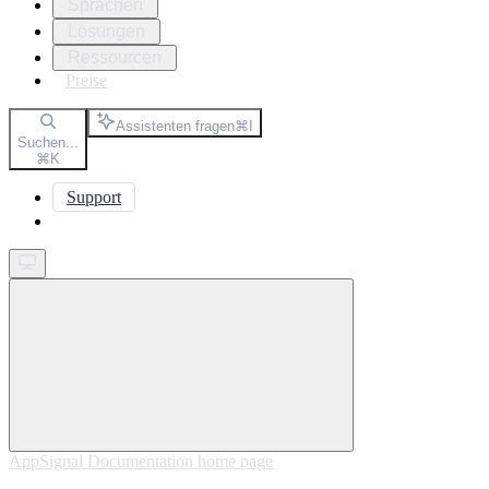
Sprachen
Lösungen
Ressourcen
Preise
Assistenten fragen
⌘
I
Suchen...
⌘
K
Support
Get started
AppSignal Documentation
home page