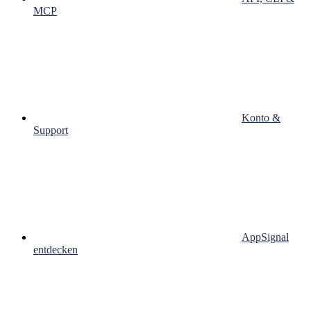
MCP
Konto &
Support
AppSignal
entdecken