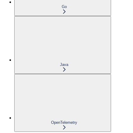
Go
Java
OpenTelemetry