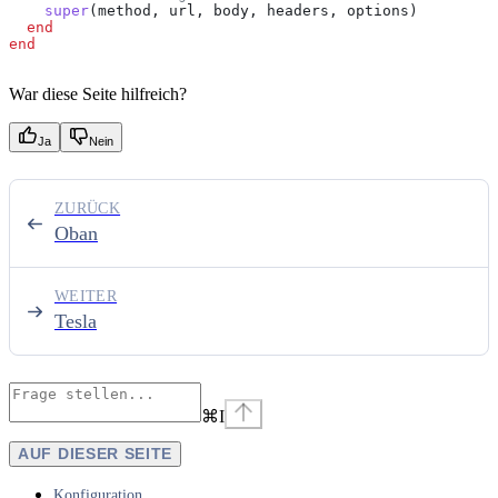
    super
(method, url, body, headers, options)
  end
end
War diese Seite hilfreich?
Ja
Nein
ZURÜCK
Oban
WEITER
Tesla
⌘
I
AUF DIESER SEITE
Konfiguration