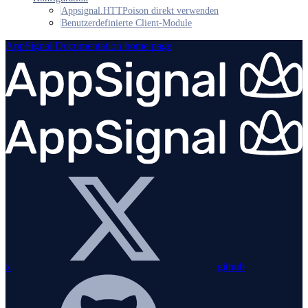
Appsignal.HTTPoison direkt verwenden
Benutzerdefinierte Client-Module
AppSignal Documentation
home page
x
github