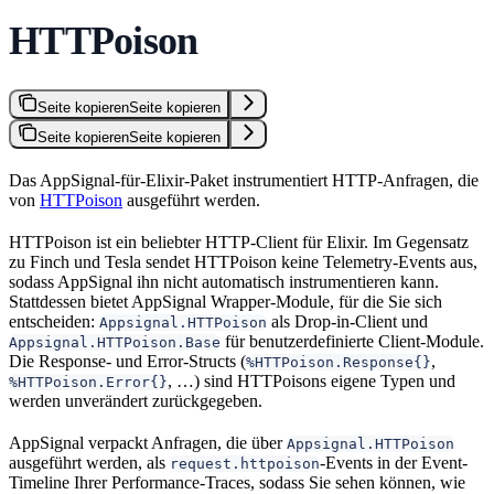
HTTPoison
Seite kopieren
Seite kopieren
Seite kopieren
Seite kopieren
Das AppSignal-für-Elixir-Paket instrumentiert HTTP-Anfragen, die
von
HTTPoison
ausgeführt werden.
HTTPoison ist ein beliebter HTTP-Client für Elixir. Im Gegensatz
zu Finch und Tesla sendet HTTPoison keine Telemetry-Events aus,
sodass AppSignal ihn nicht automatisch instrumentieren kann.
Stattdessen bietet AppSignal Wrapper-Module, für die Sie sich
entscheiden:
als Drop-in-Client und
Appsignal.HTTPoison
für benutzerdefinierte Client-Module.
Appsignal.HTTPoison.Base
Die Response- und Error-Structs (
,
%HTTPoison.Response{}
, …) sind HTTPoisons eigene Typen und
%HTTPoison.Error{}
werden unverändert zurückgegeben.
AppSignal verpackt Anfragen, die über
Appsignal.HTTPoison
ausgeführt werden, als
-Events in der Event-
request.httpoison
Timeline Ihrer Performance-Traces, sodass Sie sehen können, wie