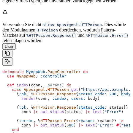
eigene Struct-Typen, die unverändert zurückgegeben werden:
Verwenden Sie nicht
. Dies würde
alias Appsignal.HTTPoison
den Modulnamen
überdecken, wodurch Pattern-
HTTPoison
Matches auf
und
%HTTPoison.Response{}
%HTTPoison.Error{}
fehlschlagen würden.
Elixir
defmodule
 MyAppWeb
.
PageController
 do
  use
 MyAppWeb
, 
:controller
  def
 index
(conn, 
_params
) 
do
    case
 Appsignal
.
HTTPoison
.
get
(
"https://api.example.c
      {
:ok
, %
HTTPoison
.
Response
{
status_code:
 200
, 
body:
        render
(conn, 
:index
, 
users:
 body)
      {
:ok
, %
HTTPoison
.
Response
{
status_code:
 status}} 
-
        conn 
|>
 put_status
(status) 
|>
 text
(
"Error"
)
      {
:error
, %
HTTPoison
.
Error
{
reason:
 reason}} 
->
        conn 
|>
 put_status
(
500
) 
|>
 text
(
"Error: 
#{
reaso
    end