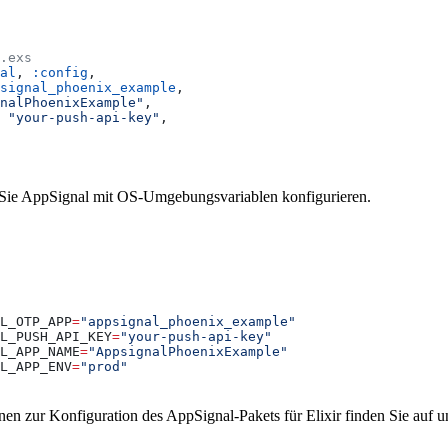
.exs
al
, 
:config
,
signal_phoenix_example
,
nalPhoenixExample"
,
 "your-push-api-key"
,
 Sie AppSignal mit OS-Umgebungsvariablen konfigurieren.
L_OTP_APP
=
"appsignal_phoenix_example"
L_PUSH_API_KEY
=
"your-push-api-key"
L_APP_NAME
=
"AppsignalPhoenixExample"
L_APP_ENV
=
"prod"
nen zur Konfiguration des AppSignal-Pakets für Elixir finden Sie auf u