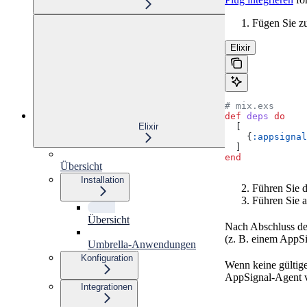
Fügen Sie z
Elixir
# mix.exs
def
 deps
 do
  [
Elixir
    {
:appsignal
  ]
end
Übersicht
Installation
Führen Sie 
Führen Sie 
Übersicht
Nach Abschluss der
(z. B. einem AppS
Umbrella-Anwendungen
Konfiguration
Wenn keine gültige
AppSignal-Agent vo
Integrationen