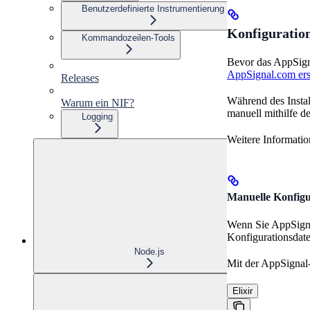
Benutzerdefinierte Instrumentierung
Konfiguratio
Kommandozeilen-Tools
Bevor das AppSign
AppSignal.com ers
Releases
Während des Insta
Warum ein NIF?
manuell mithilfe d
Logging
Weitere Informatio
Manuelle Konfigu
Wenn Sie AppSignal
Konfigurationsdat
Node.js
Mit der AppSignal
Elixir