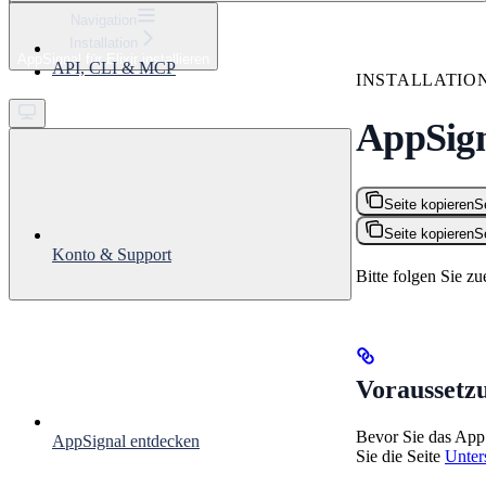
⌘
K
Navigation
Installation
Support
AppSignal für Elixir installieren
API, CLI & MCP
Get started
INSTALLATIO
AppSigna
Seite kopieren
S
Seite kopieren
S
Konto & Support
Bitte folgen Sie z
Voraussetz
Bevor Sie das AppSi
AppSignal entdecken
Sie die Seite
Unter