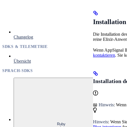
Installation
Die Installation d
Changelog
reine Elixir-Anwe
SDKS & TELEMETRIE
Wenn AppSignal Ihr
kontaktieren
. Sie 
Übersicht
SPRACH-SDKS
Installation d
📖
Hinweis
: Wenn
Hinweis
: Wenn Si
Ruby
Plug integrieren
for