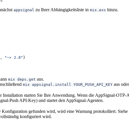
unächst
zu Ihrer Abhängigkeitsliste in
hinzu.
appsignal
mix.exs
, 
"~> 2.8"
}
dann
aus.
mix deps.get
anschließend
aus oder
mix appsignal.install YOUR_PUSH_API_KEY
 Installation starten Sie Ihre Anwendung. Wenn die AppSignal-OTP-An
ignal-Push API-Key) und startet den AppSignal-Agenten.
 Konfiguration gefunden wird, wird eine Warnung protokolliert. Siehe
llständig konfiguriert wird.