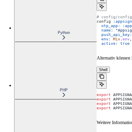
# config/config
config 
:appsign
  otp_app:
 :app
  name:
 "Appsig
Python
  push_api_key:
  env:
 Mix
.
env
,
  active:
 true
Alternativ können
Shell
PHP
export
 APPSIGNA
export
 APPSIGNA
export
 APPSIGNA
export
 APPSIGNA
Weitere Informatio