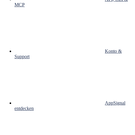
MCP
Konto &
Support
AppSignal
entdecken