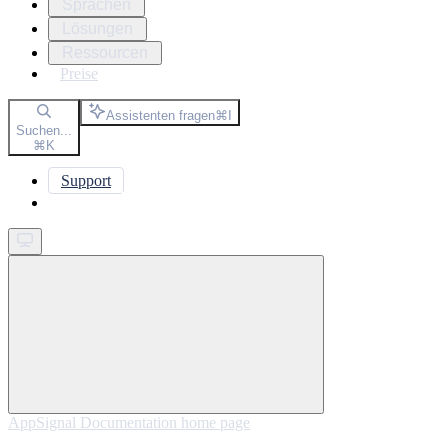
Sprachen
Lösungen
Ressourcen
Preise
Assistenten fragen
⌘
I
Suchen...
⌘
K
Support
Get started
AppSignal Documentation
home page