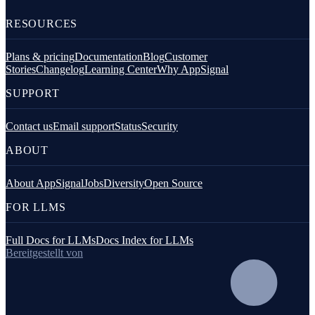
RESOURCES
Plans & pricing
Documentation
Blog
Customer
Stories
Changelog
Learning Center
Why AppSignal
SUPPORT
Contact us
Email support
Status
Security
ABOUT
About AppSignal
Jobs
Diversity
Open Source
FOR LLMS
Full Docs for LLMs
Docs Index for LLMs
Bereitgestellt von