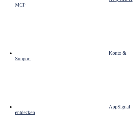
MCP
Konto &
Support
AppSignal
entdecken