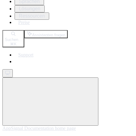
Sprachen
Lösungen
Ressourcen
Preise
Assistenten fragen
Suchen...
⌘
K
Support
Get started
AppSignal Documentation
home page