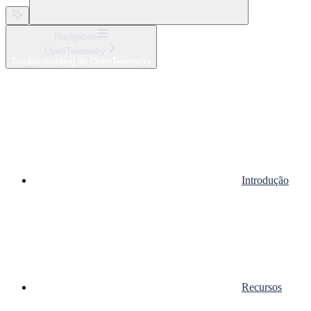
Navigation
OpenTelemetry
Troubleshooting do OpenTelemetry
Introdução
Recursos