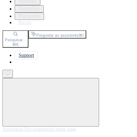
Idiomas
Soluções
Recursos
Preços
Perguntar ao assistente
⌘
I
Pesquisar...
⌘
K
Support
Get started
AppSignal Documentation
home page