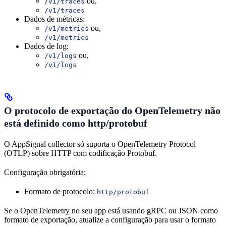
ou,
/v1/traces
/v1/traces
Dados de métricas:
ou,
/v1/metrics
/v1/metrics
Dados de log:
ou,
/v1/logs
/v1/logs
O protocolo de exportação do OpenTelemetry não
está definido como http/protobuf
O AppSignal collector só suporta o OpenTelemetry Protocol
(OTLP) sobre HTTP com codificação Protobuf.
Configuração obrigatória:
Formato de protocolo:
http/protobuf
Se o OpenTelemetry no seu app está usando gRPC ou JSON como
formato de exportação, atualize a configuração para usar o formato