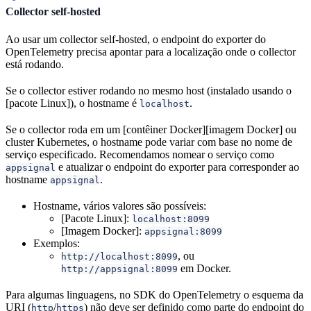
Collector self-hosted
Ao usar um collector self-hosted, o endpoint do exporter do
OpenTelemetry precisa apontar para a localização onde o collector
está rodando.
Se o collector estiver rodando no mesmo host (instalado usando o
[pacote Linux]), o hostname é
.
localhost
Se o collector roda em um [contêiner Docker][imagem Docker] ou
cluster Kubernetes, o hostname pode variar com base no nome de
serviço especificado. Recomendamos nomear o serviço como
e atualizar o endpoint do exporter para corresponder ao
appsignal
hostname
.
appsignal
Hostname, vários valores são possíveis:
[Pacote Linux]:
localhost:8099
[Imagem Docker]:
appsignal:8099
Exemplos:
, ou
http://localhost:8099
em Docker.
http://appsignal:8099
Para algumas linguagens, no SDK do OpenTelemetry o esquema da
URI (
/
) não deve ser definido como parte do endpoint do
http
https