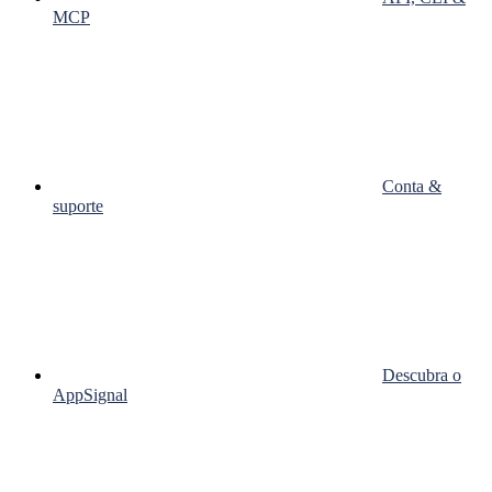
MCP
Conta &
suporte
Descubra o
AppSignal