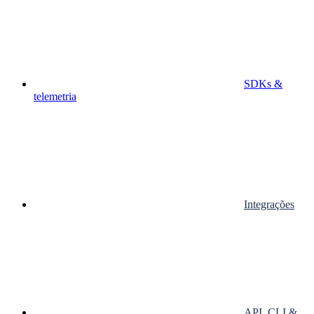
SDKs &
telemetria
Integrações
API, CLI &