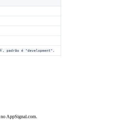
V
, padrão é "development".
o no AppSignal.com.