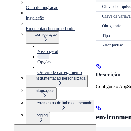
Chave do arquivo
Guia de migração
Chave de variáve
Instalação
Obrigatório
Empacotando com esbuild
Configuração
Tipo
Valor padrão
Visão geral
Opções
Ordem de carregamento
Descrição
Instrumentação personalizada
Configure o AppSi
Integrações
Ferramentas de linha de comando
Logging
environmen