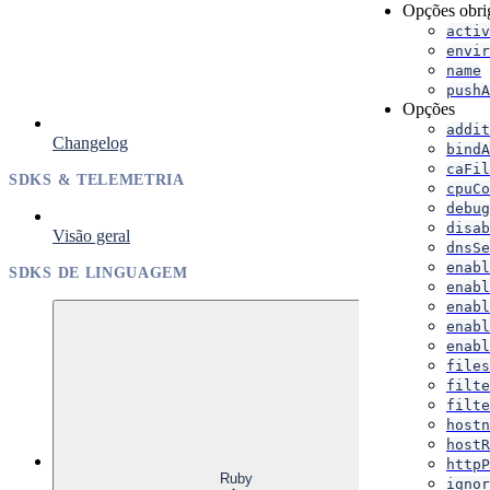
Opções obrig
activ
envir
name
pushA
Opções
addit
Changelog
bindA
caFil
SDKS & TELEMETRIA
cpuCo
debug
disab
Visão geral
dnsSe
enabl
SDKS DE LINGUAGEM
enabl
enabl
enabl
enabl
files
filte
filte
hostn
hostR
httpP
Ruby
ignor