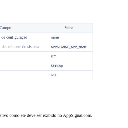
Campo
Valor
 de configuração
name
l de ambiente do sistema
APPSIGNAL_APP_NAME
sim
String
nil
ativo como ele deve ser exibido no AppSignal.com.