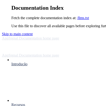
Documentation Index
Fetch the complete documentation index at:
/llms.txt
Use this file to discover all available pages before exploring fur
Skip to main content
AppSignal Documentation
home page
AppSignal Documentation
home page
Introdução
Recursos