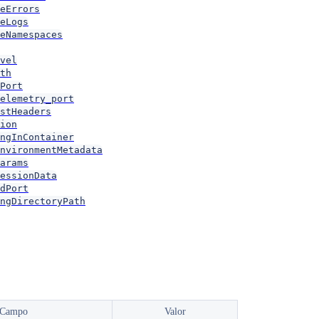
eErrors
eLogs
eNamespaces
vel
th
Port
elemetry_port
stHeaders
ion
ngInContainer
nvironmentMetadata
arams
essionData
dPort
ngDirectoryPath
Campo
Valor