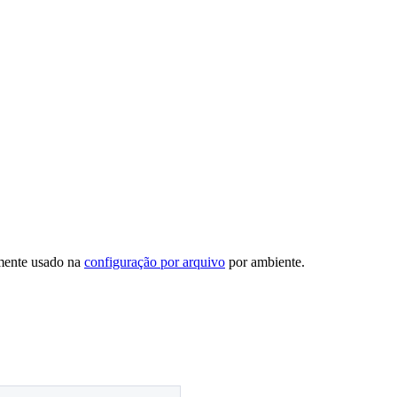
mente usado na
configuração por arquivo
por ambiente.