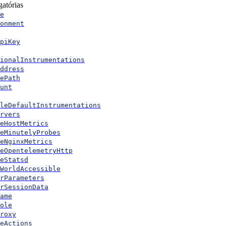
atórias
e
onment
piKey
ionalInstrumentations
ddress
ePath
unt
leDefaultInstrumentations
rvers
eHostMetrics
eMinutelyProbes
eNginxMetrics
eOpentelemetryHttp
eStatsd
WorldAccessible
rParameters
rSessionData
ame
ole
roxy
eActions