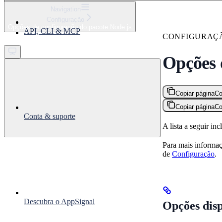
⌘
K
Navigation
Configuração
Support
Opções de configuração do pacote Node.js
API, CLI & MCP
Get started
CONFIGURAÇ
Opções 
Copiar página
Co
Copiar página
Co
Conta & suporte
A lista a seguir i
Para mais informaç
de
Configuração
.
Descubra o AppSignal
Opções disp