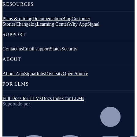
RESOURCES
Plans & pricing
Documentation
Blog
Customer
Stories
Changelog
Learning Center
Why AppSignal
SUPPORT
Contact us
Email support
Status
Security
ABOUT
About AppSignal
Jobs
Diversity
Open Source
FOR LLMS
Full Docs for LLMs
Docs Index for LLMs
Suportado por