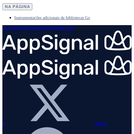
NA PÁGINA
Instrumentações adicionais de bibliotecas Go
AppSignal Documentation
home page
x
github