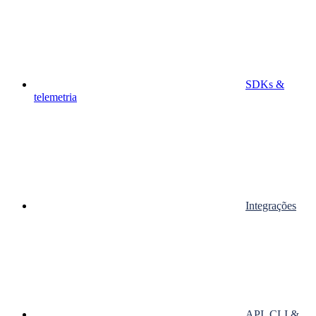
SDKs &
telemetria
Integrações
API, CLI &