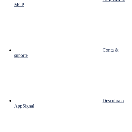
MCP
Conta &
suporte
Descubra o
AppSignal