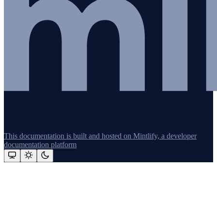
This documentation is built and hosted on Mintlify, a developer
documentation platform
Assistant
Responses