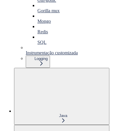
Gin-gonic
Gorilla mux
Mongo
Redis
SQL
Instrumentação customizada
Logging
Java