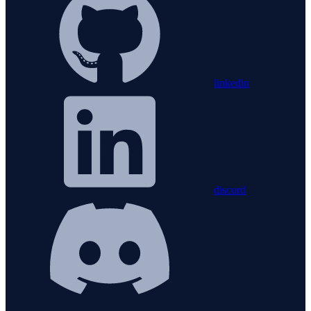
linkedin
discord