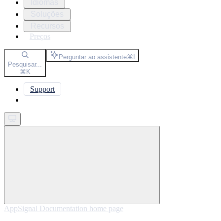
Idiomas
Soluções
Recursos
Preços
Perguntar ao assistente
⌘
I
Pesquisar...
⌘
K
Support
Get started
AppSignal Documentation
home page