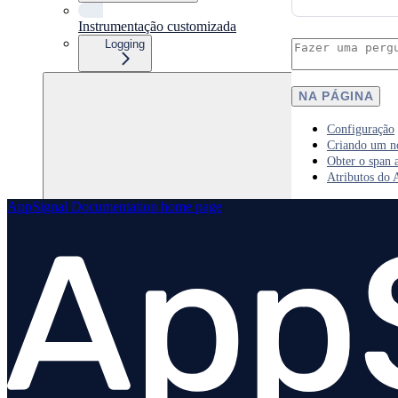
Instrumentação customizada
Logging
NA PÁGINA
Configuração
Criando um n
Obter o span 
Atributos do 
AppSignal Documentation
home page
Java
OpenTelemetry