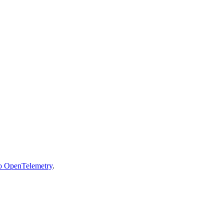
do OpenTelemetry
.