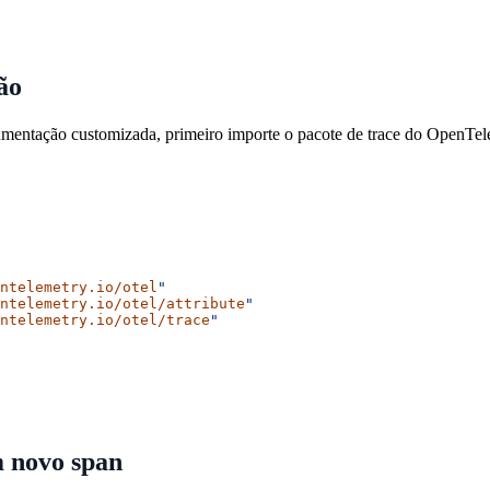
ão
umentação customizada, primeiro importe o pacote de trace do OpenTel
ntelemetry.io/otel
"
ntelemetry.io/otel/attribute
"
ntelemetry.io/otel/trace
"
 novo span