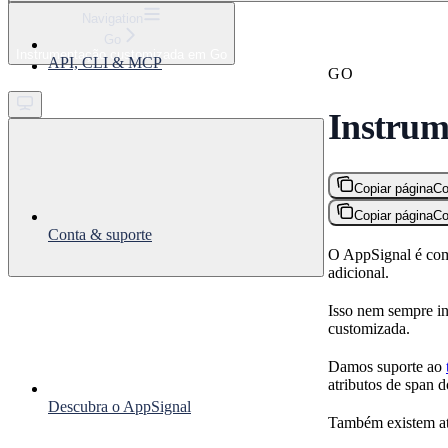
⌘
K
Navigation
Go
Support
Instrumentação customizada em Go
API, CLI & MCP
Get started
GO
Instrum
Copiar página
Co
Copiar página
Co
Conta & suporte
O AppSignal é com
adicional.
Isso nem sempre in
customizada.
Damos suporte ao
atributos de span 
Descubra o AppSignal
Também existem atr