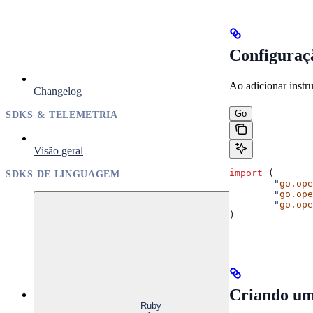
Configuraç
Ao adicionar instr
Changelog
Go
SDKS & TELEMETRIA
Visão geral
import
 (
SDKS DE LINGUAGEM
	"
go.ope
	"
go.ope
	"
go.ope
)
Criando um
Ruby