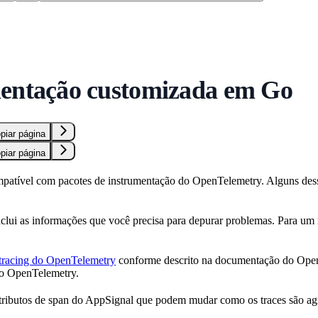
entação customizada em Go
piar página
piar página
patível com pacotes de instrumentação do OpenTelemetry. Alguns de
clui as informações que você precisa para depurar problemas. Para um r
tracing do OpenTelemetry
conforme descrito na documentação do OpenT
do OpenTelemetry.
ibutos de span do AppSignal que podem mudar como os traces são agrup