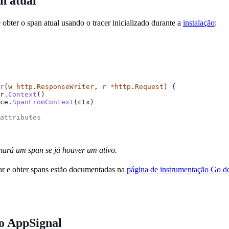
n atual
bter o span atual usando o tracer inicializado durante a
instalação
:
r
(
w
 http
.
ResponseWriter
, 
r
 *
http
.
Request
) {
r
.
Context
()
ce
.
SpanFromContext
(
ctx
)
 attributes
rnará um span se já houver um ativo.
ar e obter spans estão documentadas na
página de instrumentação Go 
do AppSignal