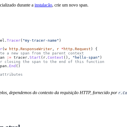
icializado durante a
instalação
, crie um novo span.
el
.
Tracer
(
"my-tracer-name"
)
r
(
w
 http
.
ResponseWriter
, 
r
 *
http
.
Request
) {
ate a new span from the parent context
an
 :=
 tracer
.
Start
(
r
.
Context
(), 
"hello-span"
)
er closing the span to the end of this function
pan
.
End
()
 attributes
plos, dependemos do contexto da requisição HTTP, fornecido por
r.C