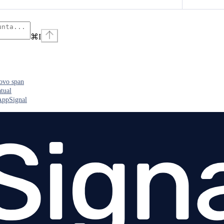
⌘
I
ovo span
atual
AppSignal