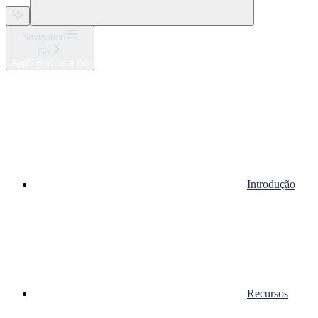
Navigation
Go
AppSignal para Go
Introdução
Recursos