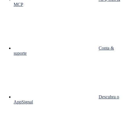
MCP
Conta &
suporte
Descubra o
AppSignal