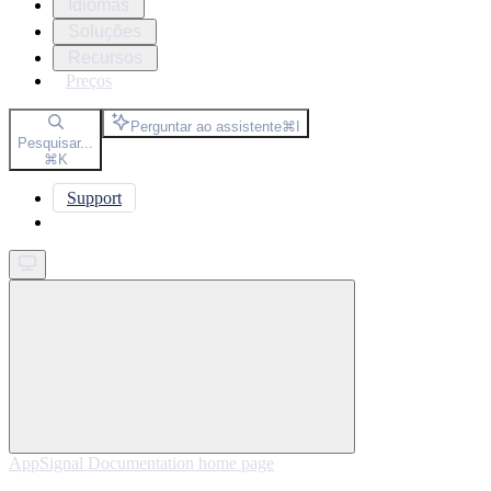
Idiomas
Soluções
Recursos
Preços
Perguntar ao assistente
⌘
I
Pesquisar...
⌘
K
Support
Get started
AppSignal Documentation
home page