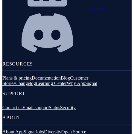
discord
RESOURCES
Plans & pricing
Documentation
Blog
Customer
Stories
Changelog
Learning Center
Why AppSignal
SUPPORT
Contact us
Email support
Status
Security
ABOUT
About AppSignal
Jobs
Diversity
Open Source