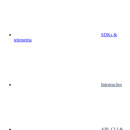
SDKs &
telemetria
Integrações
API, CLI &