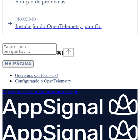
Solução de problemas
PRÓXIMO
Instalação do OpenTelemetry para Go
⌘
I
NA PÁGINA
Queremos seu feedback!
Configurando o OpenTelemetry
AppSignal Documentation
home page