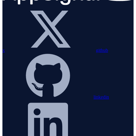
x
github
linkedin