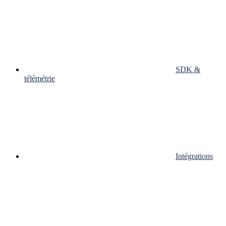
SDK &
télémétrie
Intégrations