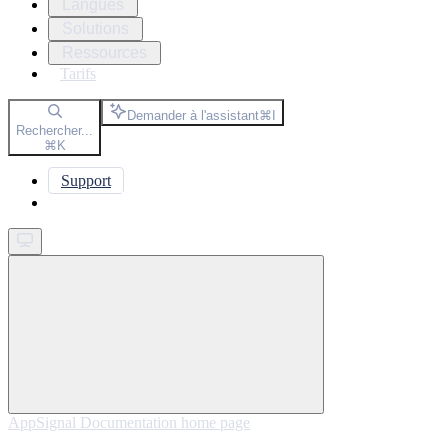
Langues
Solutions
Ressources
Tarifs
Demander à l'assistant
⌘
I
Rechercher...
⌘
K
Support
Get started
AppSignal Documentation
home page