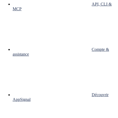
API, CLI &
MCP
Compte &
assistance
Découvrir
AppSignal