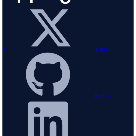
x
github
linkedin