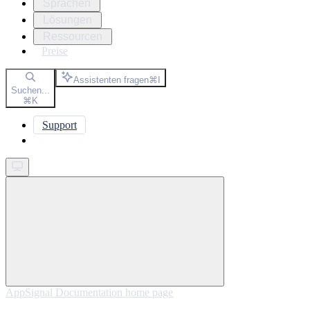
Sprachen
Lösungen
Ressourcen
Preise
Assistenten fragen
⌘
I
Suchen...
⌘
K
Support
Get started
AppSignal Documentation
home page