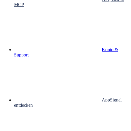
MCP
Konto &
Support
AppSignal
entdecken