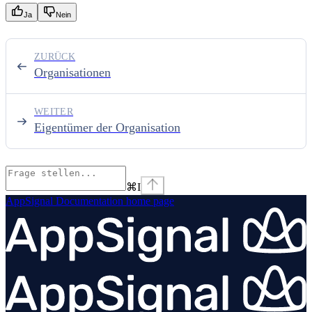
Ja
Nein
ZURÜCK
Organisationen
WEITER
Eigentümer der Organisation
⌘
I
AppSignal Documentation
home page