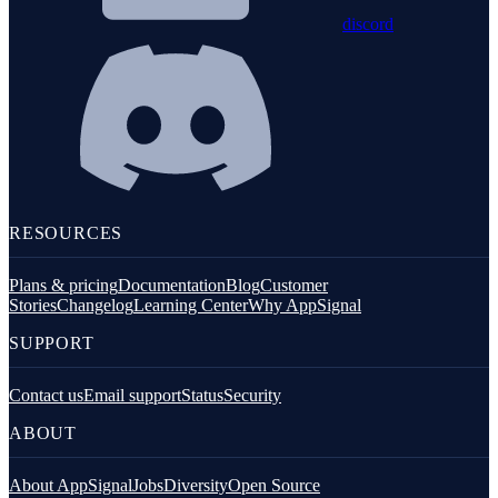
discord
RESOURCES
Plans & pricing
Documentation
Blog
Customer
Stories
Changelog
Learning Center
Why AppSignal
SUPPORT
Contact us
Email support
Status
Security
ABOUT
About AppSignal
Jobs
Diversity
Open Source