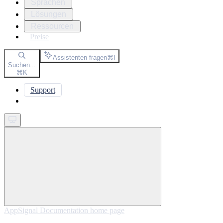
Sprachen
Lösungen
Ressourcen
Preise
Assistenten fragen
⌘
I
Suchen...
⌘
K
Support
Get started
AppSignal Documentation
home page