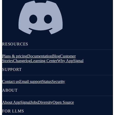
RESOURCES
Plans & pricing
Documentation
Blog
Customer
Stories
Changelog
Learning Center
Why AppSignal
SUPPORT
Contact us
Email support
Status
Security
ABOUT
About AppSignal
Jobs
Diversity
Open Source
FOR LLMS