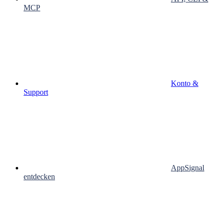
MCP
Konto &
Support
AppSignal
entdecken