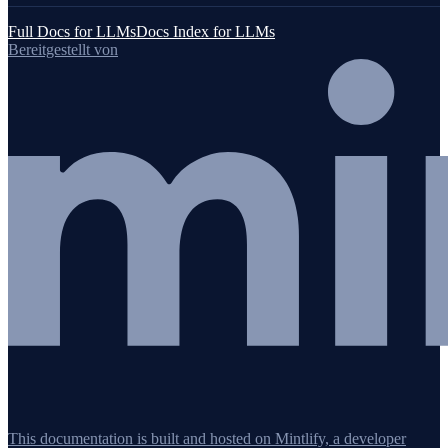
Full Docs for LLMs
Docs Index for LLMs
Bereitgestellt von
This documentation is built and hosted on Mintlify, a developer