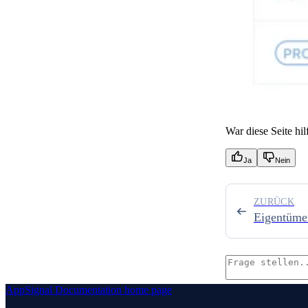
War diese Seite hil
Ja
Nein
ZURÜCK
Eigentümer
AppSignal Documentation
home page