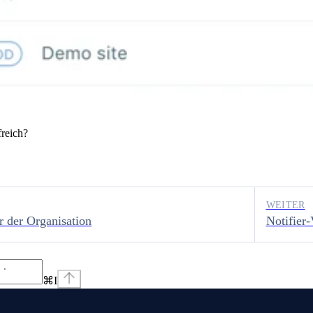
freich?
WEITER
 der Organisation
Notifier
⌘
I