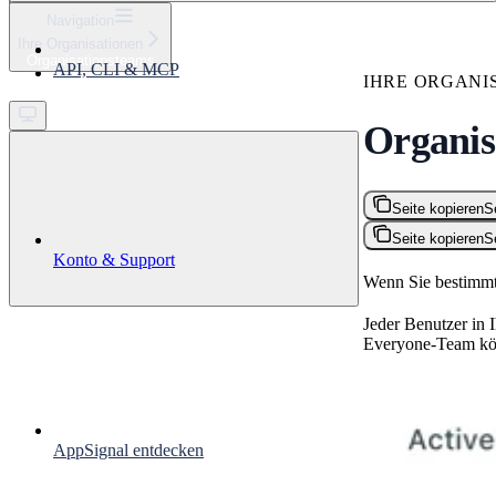
⌘
K
Navigation
Ihre Organisationen
Support
Organisationsteams
API, CLI & MCP
Get started
IHRE ORGANI
Organis
Seite kopieren
S
Seite kopieren
S
Konto & Support
Wenn Sie bestimmt
Jeder Benutzer in
Everyone-Team könn
AppSignal entdecken