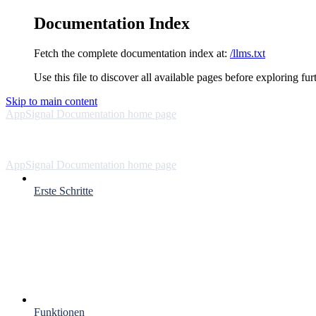
Documentation Index
Fetch the complete documentation index at:
/llms.txt
Use this file to discover all available pages before exploring fur
Skip to main content
AppSignal Documentation
home page
AppSignal Documentation
home page
Erste Schritte
Funktionen