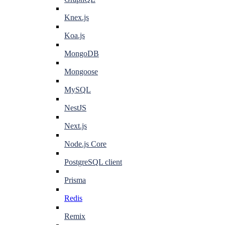
Knex.js
Koa.js
MongoDB
Mongoose
MySQL
NestJS
Next.js
Node.js Core
PostgreSQL client
Prisma
Redis
Remix