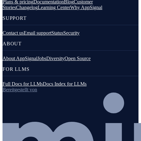
Plans & pricing
Documentation
Blog
Customer
Stories
Changelog
Learning Center
Why AppSignal
SUPPORT
Contact us
Email support
Status
Security
ABOUT
About AppSignal
Jobs
Diversity
Open Source
FOR LLMS
Full Docs for LLMs
Docs Index for LLMs
Bereitgestellt von