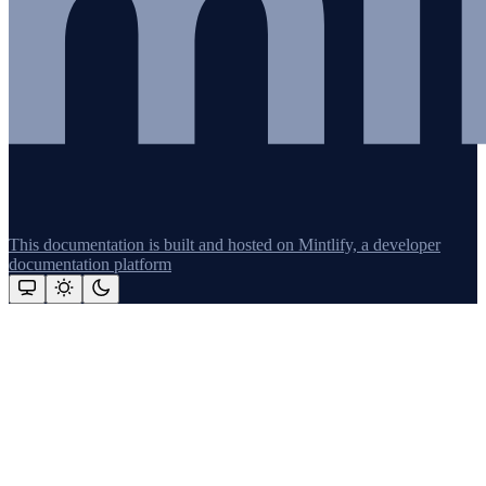
This documentation is built and hosted on Mintlify, a developer
documentation platform
Assistant
Responses
are
generated
using