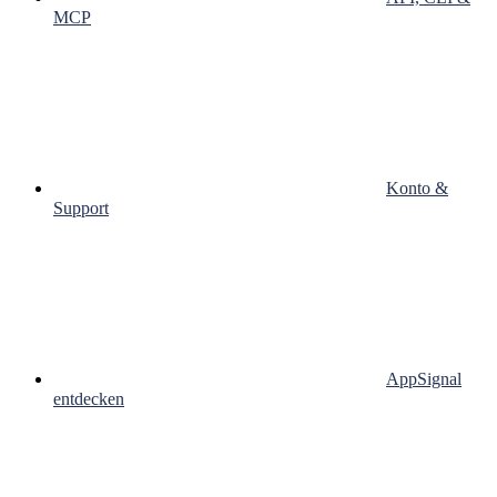
MCP
Konto &
Support
AppSignal
entdecken