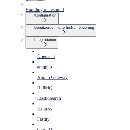
Bundling mit esbuild
Konfiguration
Benutzerdefinierte Instrumentierung
Integrationen
Übersicht
amqplib
Apollo Gateway
BullMQ
Elasticsearch
Express
Fastify
GraphQL