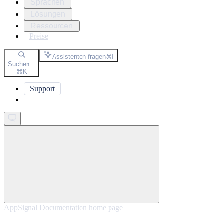
Sprachen
Lösungen
Ressourcen
Preise
Assistenten fragen
⌘
I
Suchen...
⌘
K
Support
Get started
AppSignal Documentation
home page