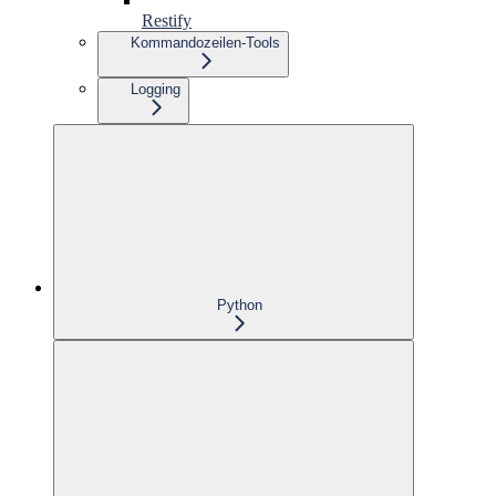
Restify
Kommandozeilen-Tools
Logging
Python