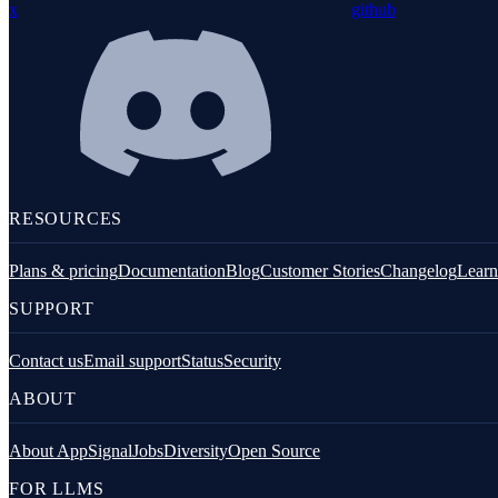
x
github
Redis
Remix
Restify
Kommandozeilen-Tools
Logging
RESOURCES
Plans & pricing
Documentation
Blog
Customer Stories
Changelog
Learn
SUPPORT
Contact us
Email support
Status
Security
Python
ABOUT
About AppSignal
Jobs
Diversity
Open Source
FOR LLMS