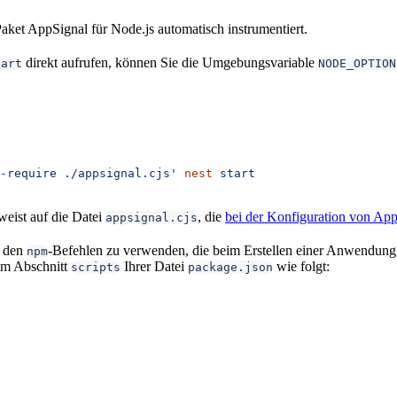
ket AppSignal für Node.js automatisch instrumentiert.
direkt aufrufen, können Sie die Umgebungsvariable
tart
NODE_OPTION
-require ./appsignal.cjs'
 nest
 start
weist auf die Datei
, die
bei der Konfiguration von Ap
appsignal.cjs
 den
-Befehlen zu verwenden, die beim Erstellen einer Anwendun
npm
im Abschnitt
Ihrer Datei
wie folgt:
scripts
package.json