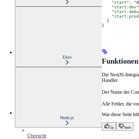
    "start"
: 
"N
    "start:dev"
    "start:debu
    "start:prod
  }
}
Elixir
Funktionen
Die NestJS-Integra
Handler.
Der Name der Contr
Alle Fehler, die 
War diese Seite hil
Node.js
Ja
Nein
Übersicht