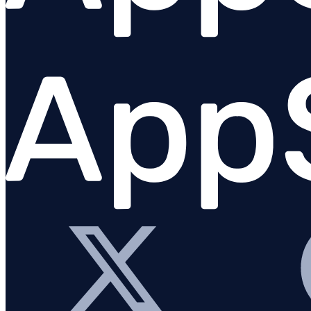
Fastify
GraphQL
Knex.js
Koa.js
MongoDB
Mongoose
MySQL
NestJS
Next.js
Node.js Core
PostgreSQL client
Prisma