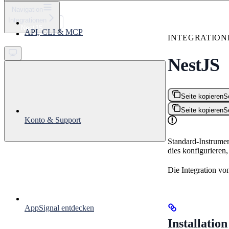
⌘
K
Navigation
Integrationen
Support
NestJS
API, CLI & MCP
Get started
INTEGRATION
NestJS
Seite kopieren
S
Seite kopieren
S
Konto & Support
Standard-Instrume
dies konfigurieren,
Die Integration vo
AppSignal entdecken
Installation