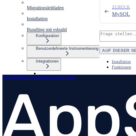
ZURÜCK
Migrationsleitfaden
MySQL
Installation
Bundling mit esbuild
Konfiguration
Benutzerdefinierte Instrumentierung
AUF DIESER S
Integrationen
Installation
Funktionen
AppSignal Documentation
home page
Übersicht
amqplib
Apollo Gateway
BullMQ
Elasticsearch
Express