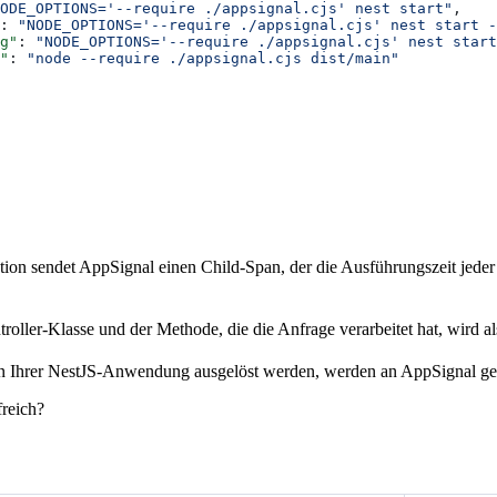
ODE_OPTIONS='--require ./appsignal.cjs' nest start"
,
: 
"NODE_OPTIONS='--require ./appsignal.cjs' nest start -
g"
: 
"NODE_OPTIONS='--require ./appsignal.cjs' nest start
"
: 
"node --require ./appsignal.cjs dist/main"
tion sendet AppSignal einen Child-Span, der die Ausführungszeit jeder
oller-Klasse und der Methode, die die Anfrage verarbeitet hat, wird 
von Ihrer NestJS-Anwendung ausgelöst werden, werden an AppSignal ge
freich?