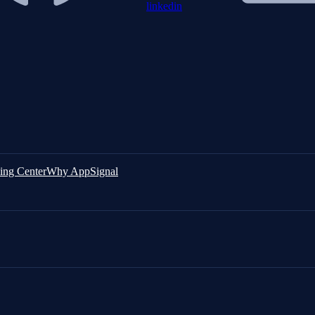
linkedin
ing Center
Why AppSignal