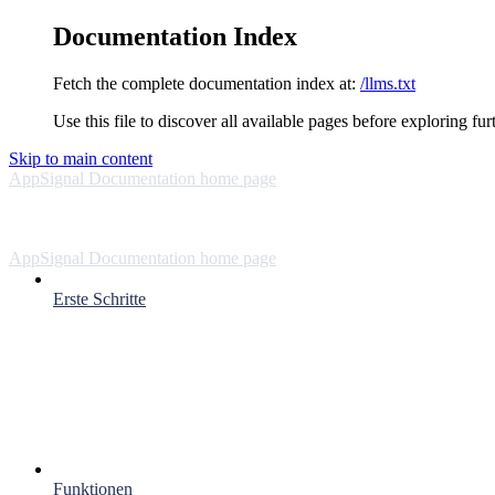
Documentation Index
Fetch the complete documentation index at:
/llms.txt
Use this file to discover all available pages before exploring fur
Skip to main content
AppSignal Documentation
home page
AppSignal Documentation
home page
Erste Schritte
Funktionen