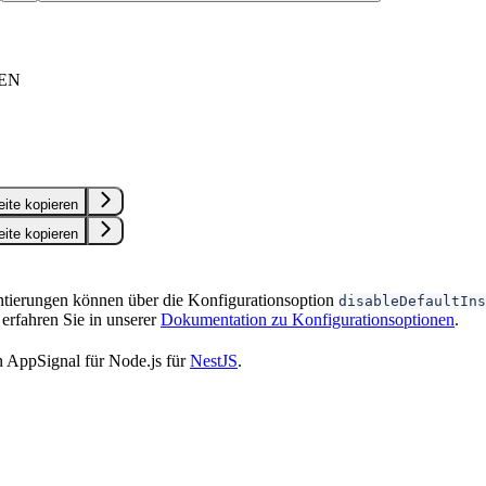
EN
eite kopieren
eite kopieren
ntierungen können über die Konfigurationsoption
disableDefaultIns
 erfahren Sie in unserer
Dokumentation zu Konfigurationsoptionen
.
n AppSignal für Node.js für
NestJS
.