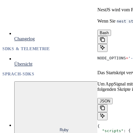
NestJS wird vom Pa
Wenn Sie
nest s
Bash
Changelog
SDKS & TELEMETRIE
NODE_OPTIONS
=
'-
Übersicht
Das Startskript ver
SPRACH-SDKS
Um AppSignal mit
folgenden Skripte 
JSON
{
Ruby
  "scripts"
: {