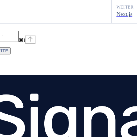
WEITER
Next.js
⌘
I
EITE