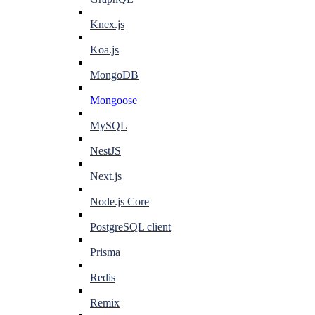
Knex.js
Koa.js
MongoDB
Mongoose
MySQL
NestJS
Next.js
Node.js Core
PostgreSQL client
Prisma
Redis
Remix