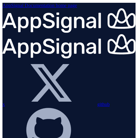
AppSignal Documentation
home page
x
github