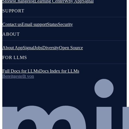
Stories
Changelog
Learning Center
Why AppSignal
SUPPORT
Contact us
Email support
Status
Security
ABOUT
About AppSignal
Jobs
Diversity
Open Source
FOR LLMS
Full Docs for LLMs
Docs Index for LLMs
Bereitgestellt von