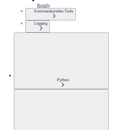
Restify
Kommandozeilen-Tools
Logging
Python