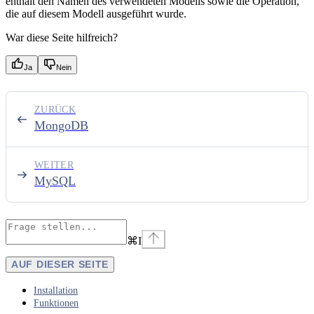
enthält den Namen des verwendeten Modells sowie die Operation,
die auf diesem Modell ausgeführt wurde.
War diese Seite hilfreich?
Ja
Nein
ZURÜCK
MongoDB
WEITER
MySQL
⌘
I
AUF DIESER SEITE
Installation
Funktionen