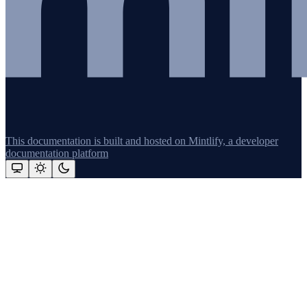
This documentation is built and hosted on Mintlify, a developer
documentation platform
Assistant
Responses
are
generated
using
AI