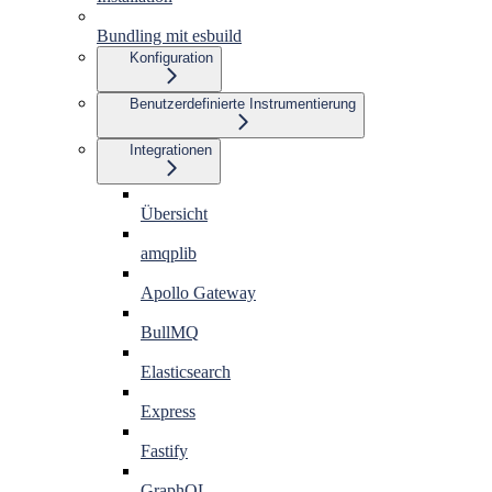
Bundling mit esbuild
Konfiguration
Benutzerdefinierte Instrumentierung
Integrationen
Übersicht
amqplib
Apollo Gateway
BullMQ
Elasticsearch
Express
Fastify
GraphQL