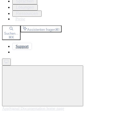
Sprachen
Lösungen
Ressourcen
Preise
Assistenten fragen
⌘
I
Suchen...
⌘
K
Support
Get started
AppSignal Documentation
home page