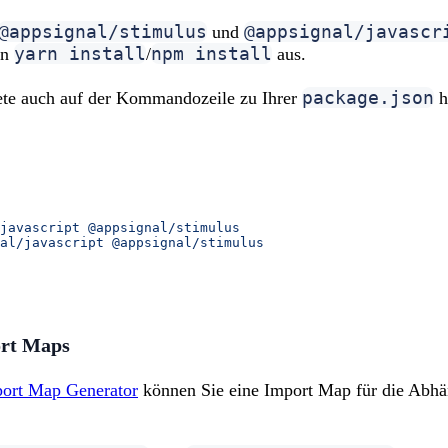
@appsignal/stimulus
@appsignal/javascr
und
yarn install
npm install
nn
/
aus.
package.json
ete auch auf der Kommandozeile zu Ihrer
h
javascript
 @appsignal/stimulus
al/javascript
 @appsignal/stimulus
rt Maps
ort Map Generator
können Sie eine Import Map für die Abh