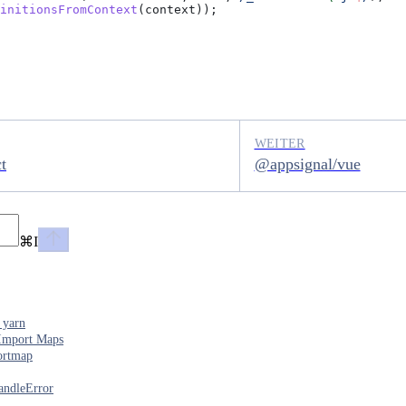
initionsFromContext
(
context
));
WEITER
t
@appsignal/vue
⌘
I
 yarn
Import Maps
ortmap
andleError