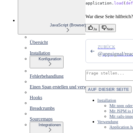
application
.
load
(
def
War diese Seite hilfreich?
JavaScript (Browser)
Ja
Nein
Übersicht
ZURÜCK
Installation
@appsignal/reac
Konfiguration
Fehlerbehandlung
Einen Span erstellen und verwenden
AUF DIESER SEITE
Hooks
Installation
Mit npm oder
Breadcrumbs
Mit JSPM.io 
Mit rails-imp
Sourcemaps
Verwendung
Integrationen
Application.h