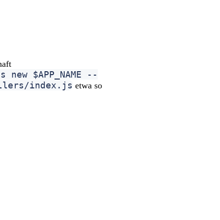
haft
ls new $APP_NAME --
llers/index.js
etwa so