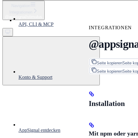
⌘
K
Navigation
Integrationen
Support
@appsignal/stimulus
Get started
API, CLI & MCP
INTEGRATIONEN
@appsigna
Seite kopieren
Seite ko
Seite kopieren
Seite ko
Konto & Support
Installation
AppSignal entdecken
Mit npm oder yar