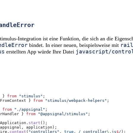
andleError
imulus-Integration ist eine Funktion, die sich an die Eigensc
ndleError
rai
bindet. In einer neuen, beispielsweise mit
us
javascript/contro
erstellten App würde Ihre Datei
 } 
from
 "stimulus"
;
FromContext
 } 
from
 "stimulus/webpack-helpers"
;
 
from
 "./appsignal"
;
rHandler
 } 
from
 "@appsignal/stimulus"
;
Application
.
start
();
appsignal
, 
application
);
ire
.
context
(
"controllers"
, 
true
,
 /_controller
\.
js
$
/
);