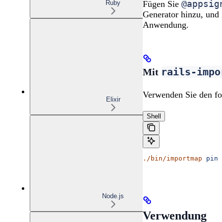
@appsig
Ruby
Fügen Sie
Generator hinzu, und
Anwendung.
rails-impo
Mit
Verwenden Sie den fo
Elixir
Shell
./bin/importmap
 pin
 
Node.js
Verwendung