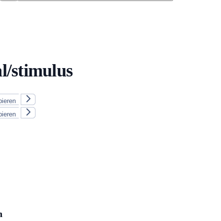
l/stimulus
pieren
pieren
n