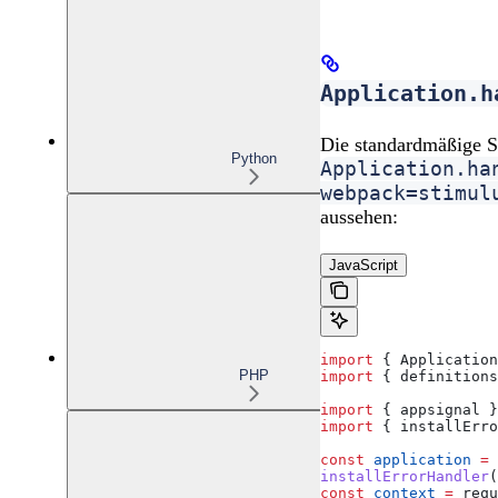
Application.h
Die standardmäßige St
Python
Application.ha
webpack=stimul
aussehen:
JavaScript
import
 { 
Application
PHP
import
 { 
definitions
import
 { 
appsignal
 }
import
 { 
installErro
const
 application
 =
 
installErrorHandler
(
const
 context
 =
 requ