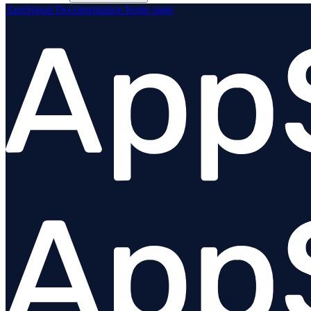
AppSignal Documentation
home page
Übersicht
Angular
Ember
@appsignal/preact
React
Stimulus
Vue
Urql
Plugins
Fehlerbehebung