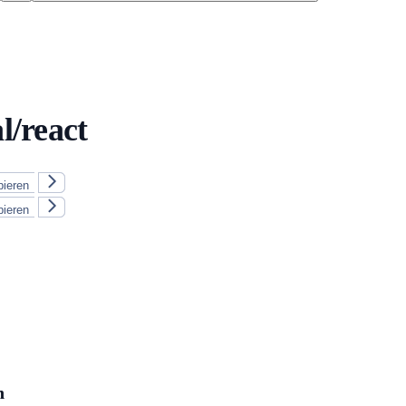
l/react
pieren
pieren
n