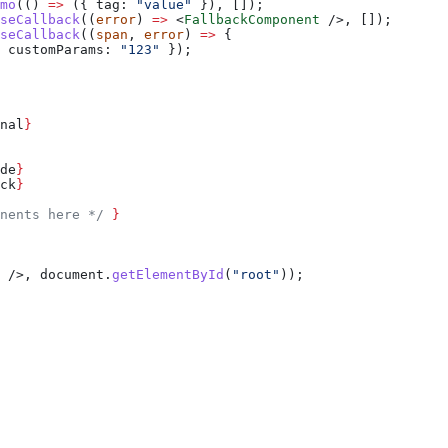
mo
(() 
=>
 ({ 
tag:
 "value"
 }), []);
seCallback
((
error
) 
=>
 <
FallbackComponent
 />
, []);
seCallback
((
span
, 
error
) 
=>
 {
 
customParams:
 "123"
 });
nal
}
de
}
ck
}
nents here */
 }
 />
, 
document
.
getElementById
(
"root"
));