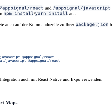
@appsignal/react
@appsignal/javascript
und
npm install
yarn install
nn
/
aus.
package.json
ete auch auf der Kommandozeile zu Ihrer
h
javascript
 @appsignal/react
al/javascript
 @appsignal/react
-Integration auch mit React Native und Expo verwenden.
rt Maps