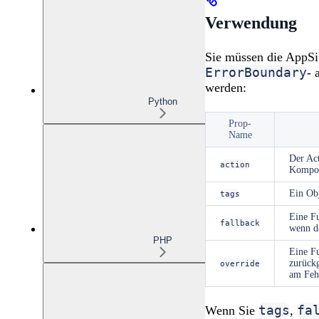
Verwendung
Sie müssen die AppSi
ErrorBoundary
- 
werden:
Python
Prop-
Name
Der Ac
action
Kompon
Ein Obj
tags
Eine Fu
fallback
wenn da
PHP
Eine Fu
zurückg
override
am Fehl
tags
fa
Wenn Sie
,