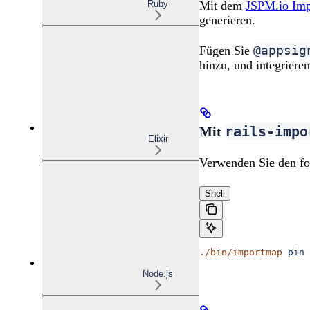
Ruby
Mit dem
JSPM.io Imp
generieren.
@appsig
Fügen Sie
hinzu, und integrier
rails-impo
Mit
Elixir
Verwenden Sie den fo
Shell
./bin/importmap
 pin
 
Node.js