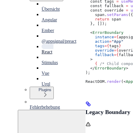
  const
 tags
 =
 useMe
  const
 fallback
 =
 u
Übersicht
  const
 override
 =
 u
    span
.
setParams
({
    return
 span
Angular
  }, []);
Ember
  <
ErrorBoundary
    instance
=
{
appsig
@appsignal/preact
    action
=
"App"
    tags
=
{
tags
}
    override
=
{
overri
React
    fallback
=
{
fallba
  >
Stimulus
    {
 /* Child compo
  </
ErrorBoundary
>
);
Vue
ReactDOM
.
render
(
<
App
Urql
Plugins
Fehlerbehebung
Legacy Boundary