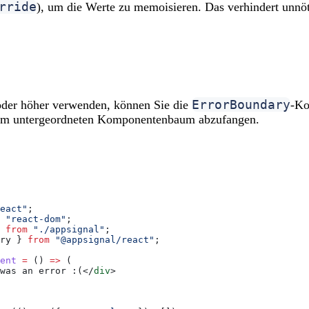
rride
), um die Werte zu memoisieren. Das verhindert unnö
ErrorBoundary
der höher verwenden, können Sie die
-Ko
e im untergeordneten Komponentenbaum abzufangen.
eact"
;
 "react-dom"
;
 
from
 "./appsignal"
;
ry
 } 
from
 "@appsignal/react"
;
ent
 =
 () 
=>
 (
was an error :(
</
div
>