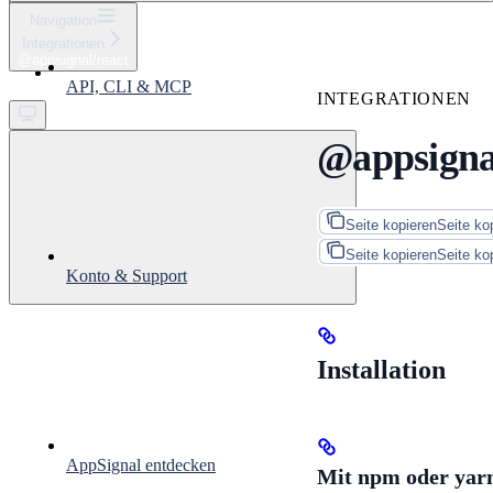
⌘
K
Navigation
Integrationen
Support
@appsignal/react
Get started
API, CLI & MCP
INTEGRATIONEN
@appsigna
Seite kopieren
Seite ko
Seite kopieren
Seite ko
Konto & Support
Installation
AppSignal entdecken
Mit npm oder yar