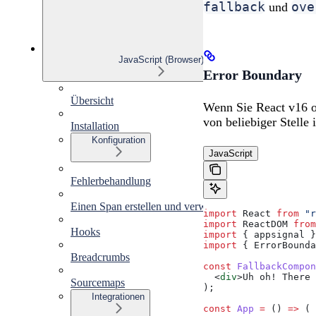
fallback
ove
und
JavaScript (Browser)
Error Boundary
Übersicht
Wenn Sie React v16 o
von beliebiger Stell
Installation
Konfiguration
JavaScript
Fehlerbehandlung
Einen Span erstellen und verwenden
import
 React
 from
 "r
import
 ReactDOM
 from
Hooks
import
 { 
appsignal
 }
import
 { 
ErrorBounda
Breadcrumbs
const
 FallbackCompon
  <
div
>
Uh oh! There 
Sourcemaps
);
Integrationen
const
 App
 =
 () 
=>
 (