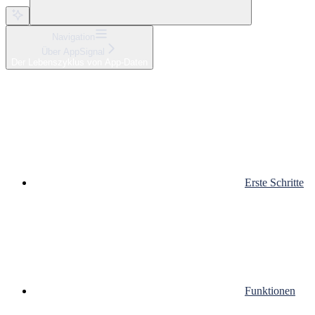
Navigation
Über AppSignal
Der Lebenszyklus von App-Daten
Erste Schritte
Funktionen