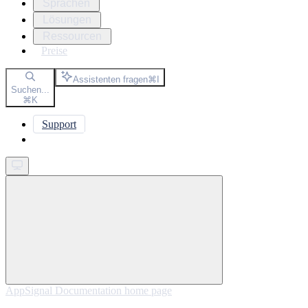
Sprachen
Lösungen
Ressourcen
Preise
Assistenten fragen
⌘
I
Suchen...
⌘
K
Support
Get started
AppSignal Documentation
home page