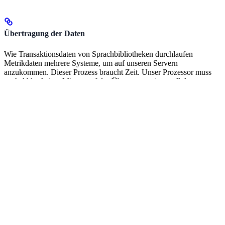
Übertragung der Daten
Wie Transaktionsdaten von Sprachbibliotheken durchlaufen
Metrikdaten mehrere Systeme, um auf unseren Servern
anzukommen. Dieser Prozess braucht Zeit. Unser Prozessor muss
nach Ablauf einer Minute auf das Übertragungsintervall des
AppSignal Agents warten, bevor er Daten für diese Minute
verarbeiten kann.
Uhrenabweichung auf App-Servern
Lesen Sie mehr darüber, wie AppSignal mit Zeit umgeht, was
Uhrenabweichung ist und wie Sie die NTP-Synchronisation
einrichten, auf unserer Seite
Über Zeit
.
Verarbeitung von Metrikdaten