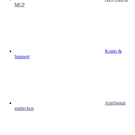
MCP
Konto &
Support
AppSignal
entdecken