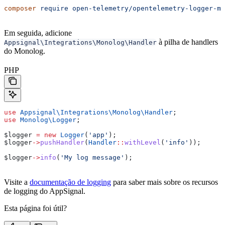
composer
 require
 open-telemetry/opentelemetry-logger-mo
Em seguida, adicione
à pilha de handlers
Appsignal\Integrations\Monolog\Handler
do Monolog.
PHP
use
 Appsignal\Integrations\Monolog\
Handler
;
use
 Monolog\
Logger
;
$logger
 =
 new
 Logger
(
'app'
);
$logger
->
pushHandler
(
Handler
::
withLevel
(
'info'
));
$logger
->
info
(
'My log message'
);
Visite a
documentação de logging
para saber mais sobre os recursos
de logging do AppSignal.
Esta página foi útil?