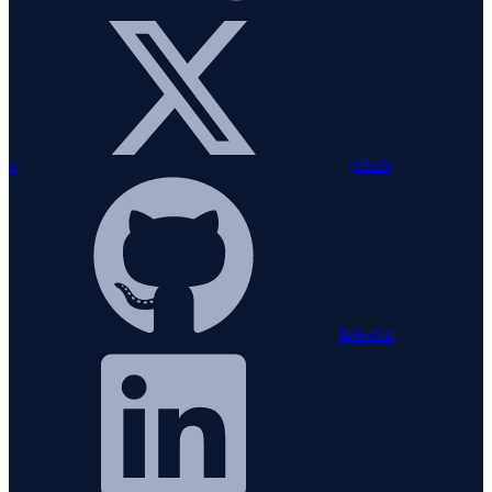
x
github
linkedin