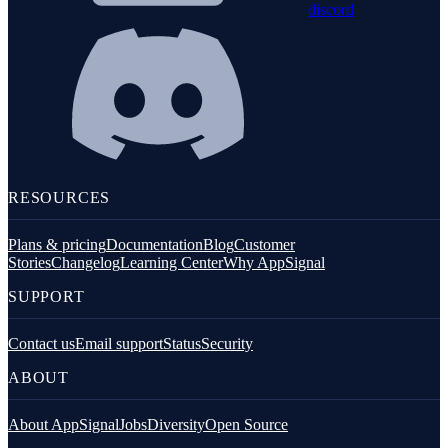
discord
RESOURCES
Plans & pricing
Documentation
Blog
Customer
Stories
Changelog
Learning Center
Why AppSignal
SUPPORT
Contact us
Email support
Status
Security
ABOUT
About AppSignal
Jobs
Diversity
Open Source