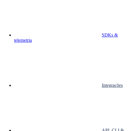
SDKs &
telemetria
Integrações
API, CLI &