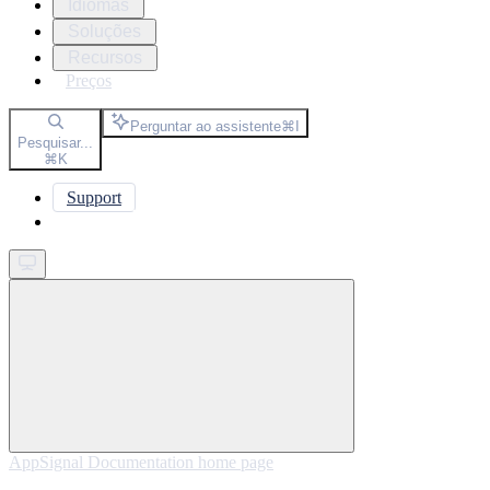
Idiomas
Soluções
Recursos
Preços
Perguntar ao assistente
⌘
I
Pesquisar...
⌘
K
Support
Get started
AppSignal Documentation
home page