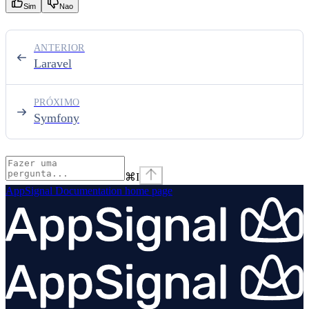
Sim
Nao
ANTERIOR
Laravel
PRÓXIMO
Symfony
⌘
I
AppSignal Documentation
home page