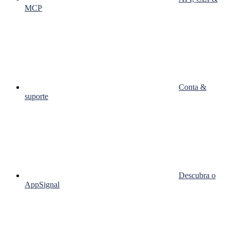
MCP
Conta &
suporte
Descubra o
AppSignal