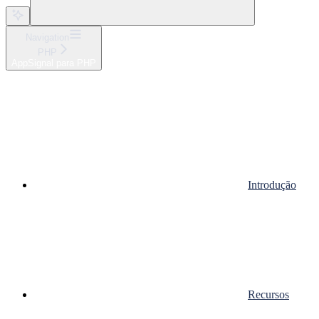
Navigation
PHP
AppSignal para PHP
Introdução
Recursos