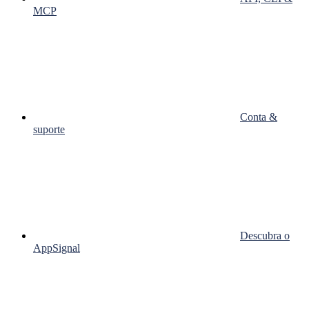
MCP
Conta &
suporte
Descubra o
AppSignal