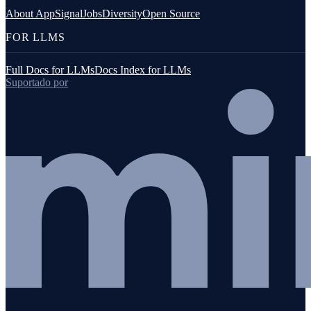
About AppSignal
Jobs
Diversity
Open Source
FOR LLMS
Full Docs for LLMs
Docs Index for LLMs
Suportado por