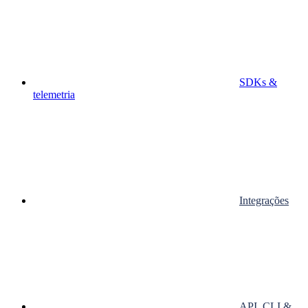
SDKs &
telemetria
Integrações
API, CLI &