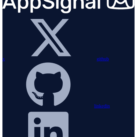
x
github
linkedin