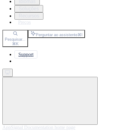
Idiomas
Soluções
Recursos
Preços
Perguntar ao assistente
⌘
I
Pesquisar...
⌘
K
Support
Get started
AppSignal Documentation
home page