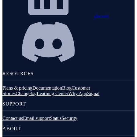
discord
RESOURCES
Plans & pricing
Documentation
Blog
Customer
Stories
Changelog
Learning Center
Why AppSignal
SUPPORT
Contact us
Email support
Status
Security
ABOUT