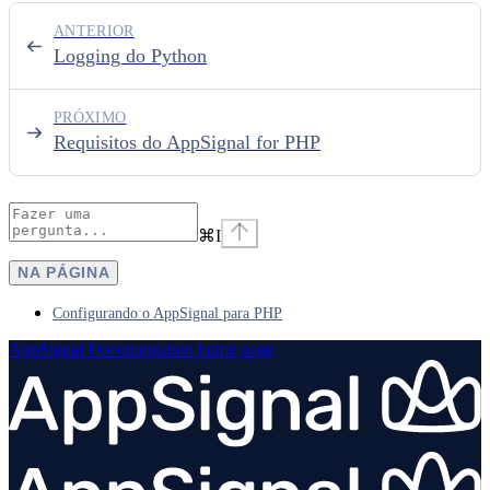
ANTERIOR
Logging do Python
PRÓXIMO
Requisitos do AppSignal for PHP
⌘
I
NA PÁGINA
Configurando o AppSignal para PHP
AppSignal Documentation
home page