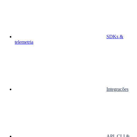
SDKs &
telemetria
Integrações
API, CLI &