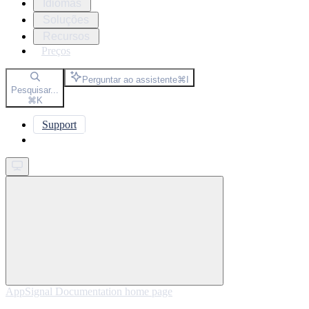
Idiomas
Soluções
Recursos
Preços
Perguntar ao assistente
⌘
I
Pesquisar...
⌘
K
Support
Get started
AppSignal Documentation
home page