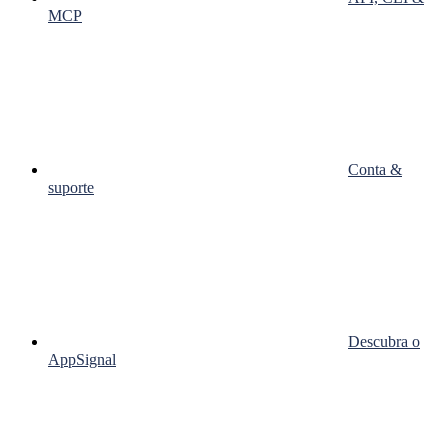
MCP
Conta &
suporte
Descubra o
AppSignal