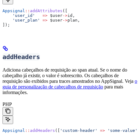
Appsignal
::
addAttributes
([
    'user_id'
   =>
 $user
->
id
,
    'user_plan'
 =>
 $user
->
plan
,
]);
addHeaders
Adiciona cabeçalhos de requisição ao span atual. Se o nome do
cabeçalho já existir, o valor é sobrescrito. Os cabeçalhos de
requisição são exibidos para traces amostrados no AppSignal. Veja
o
guia de personalização de cabeçalhos de requisição
para mais
informações.
PHP
Appsignal
::
addHeaders
([
'custom-header'
 =>
 'some-value'
]