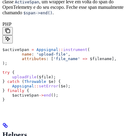
classe
, um wrapper leve em volta do span do
ActiveSpan
OpenTelemetry e do seu escopo. Feche esse span manualmente
chamando
.
$span->end()
PHP
$activeSpan
 =
 Appsignal
::
instrument
(
	name
: 
'upload-file'
,
	attributes
: [
'file_name'
 =>
 $filename
],
);
try
 {
    uploadFile
(
$file
);
} 
catch
 (
Throwable
 $e
) {
    Appsignal
::
setError
(
$e
);
} 
finally
 {
    $activeSpan
->
end
();
}
Helpers