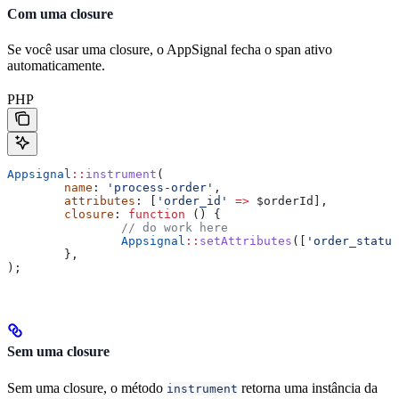
Com uma closure
Se você usar uma closure, o AppSignal fecha o span ativo
automaticamente.
PHP
Appsignal
::
instrument
(
	name
: 
'process-order'
,
	attributes
: [
'order_id'
 =>
 $orderId
],
	closure
: 
function
 () {
		// do work here
		Appsignal
::
setAttributes
([
'order_status
	},
);
Sem uma closure
Sem uma closure, o método
retorna uma instância da
instrument