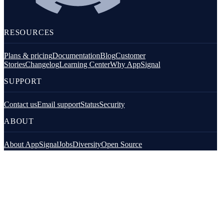
RESOURCES
Plans & pricing
Documentation
Blog
Customer
Stories
Changelog
Learning Center
Why AppSignal
SUPPORT
Contact us
Email support
Status
Security
ABOUT
About AppSignal
Jobs
Diversity
Open Source
FOR LLMS
Full Docs for LLMs
Docs Index for LLMs
Suportado por