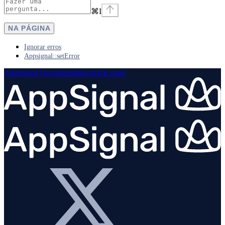
⌘
I
NA PÁGINA
Ignorar erros
Appsignal::setError
AppSignal Documentation
home page