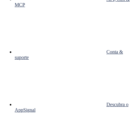
MCP
Conta &
suporte
Descubra o
AppSignal