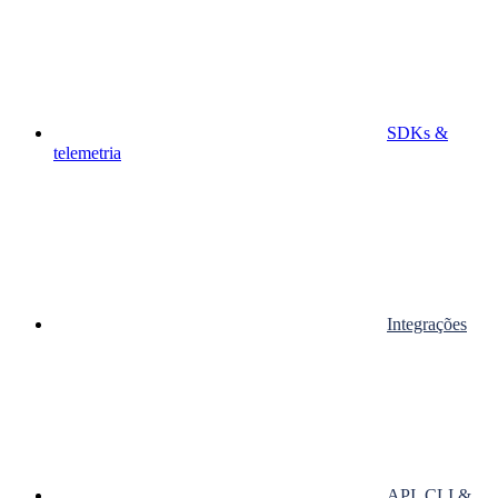
SDKs &
telemetria
Integrações
API, CLI &