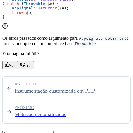
} 
catch
 (
Throwable
 $e
) {
    Appsignal
::
setError
(
$e
);
    throw
 $e
;
}
Os erros passados como argumento para
Appsignal::setError()
precisam implementar a interface base
.
Throwable
Esta página foi útil?
Sim
Nao
ANTERIOR
Instrumentação customizada em PHP
PRÓXIMO
Métricas personalizadas