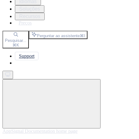
Idiomas
Soluções
Recursos
Preços
Perguntar ao assistente
⌘
I
Pesquisar...
⌘
K
Support
Get started
AppSignal Documentation
home page