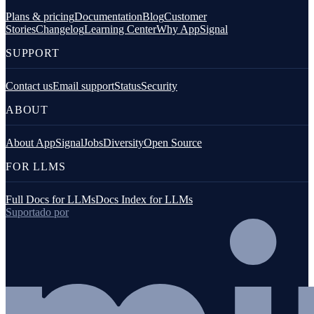
Plans & pricing
Documentation
Blog
Customer
Stories
Changelog
Learning Center
Why AppSignal
SUPPORT
Contact us
Email support
Status
Security
ABOUT
About AppSignal
Jobs
Diversity
Open Source
FOR LLMS
Full Docs for LLMs
Docs Index for LLMs
Suportado por