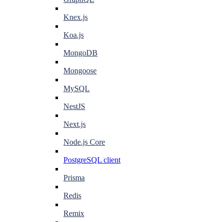
Knex.js
Koa.js
MongoDB
Mongoose
MySQL
NestJS
Next.js
Node.js Core
PostgreSQL client
Prisma
Redis
Remix