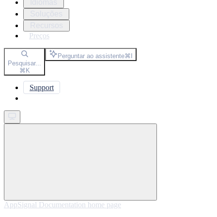
Idiomas
Soluções
Recursos
Preços
Perguntar ao assistente
⌘
I
Pesquisar...
⌘
K
Support
Get started
AppSignal Documentation
home page