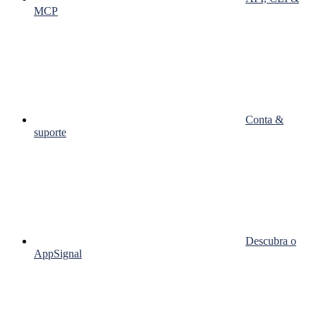
MCP
Conta &
suporte
Descubra o
AppSignal