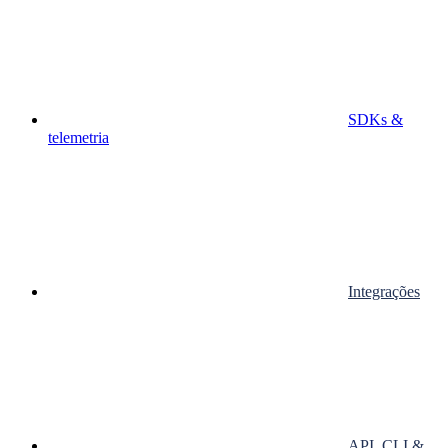
SDKs &
telemetria
Integrações
API, CLI &