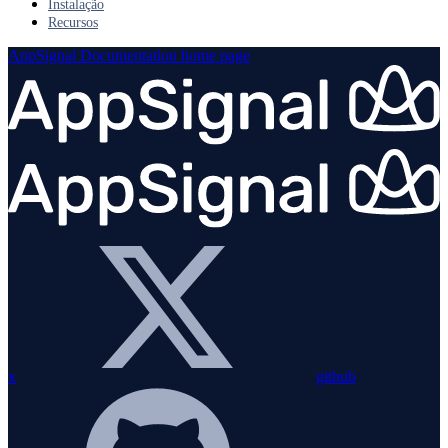
Instalação
Recursos
AppSignal Documentation
home page
x
github