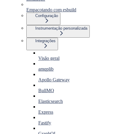
Empacotando com esbuild
Configuração
Instrumentação personalizada
Integrações
Visão geral
amqplib
Apollo Gateway
BullMQ
Elasticsearch
Express
Fastify
GraphQL