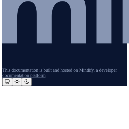
This documentation is built and hosted on Mintlify, a developer
documentation platform
Assistant
Responses
are
generated