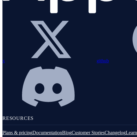
Fastify
GraphQL
Knex.js
Koa.js
MongoDB
x
github
Mongoose
MySQL
NestJS
Next.js
Node.js Core
RESOURCES
PostgreSQL client
Prisma
Plans & pricing
Documentation
Blog
Customer Stories
Changelog
Learn