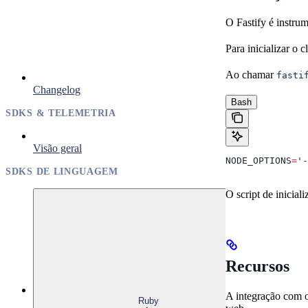
O Fastify é instru
Para inicializar o 
Ao chamar
fasti
Changelog
Bash
SDKS & TELEMETRIA
Visão geral
NODE_OPTIONS
=
'-
SDKS DE LINGUAGEM
O script de inicial
Recursos
A integração com o
Ruby