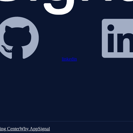
linkedin
ing Center
Why AppSignal