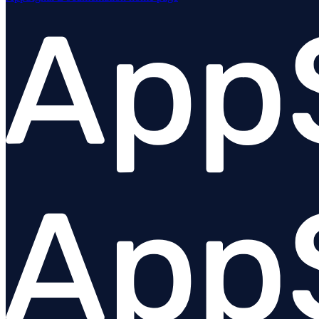
Guia de migração
Instalação
Empacotando com esbuild
Configuração
Instrumentação personalizada
Integrações
Visão geral
amqplib
Apollo Gateway
BullMQ
Elasticsearch
Express