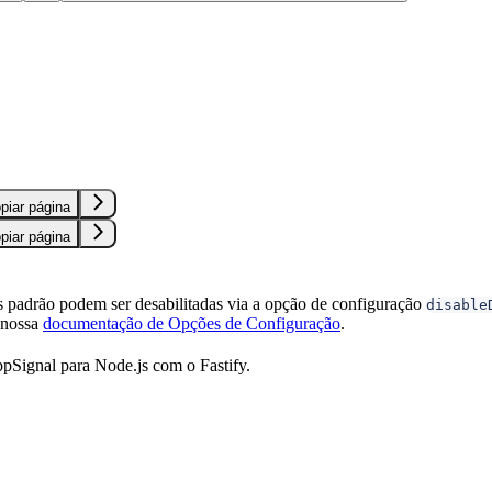
S
piar página
piar página
 padrão podem ser desabilitadas via a opção de configuração
disable
 nossa
documentação de Opções de Configuração
.
pSignal para Node.js com o Fastify.