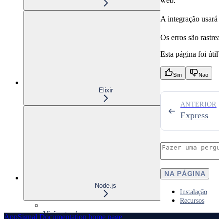
web.
A integração usará
Os erros são rastr
Esta página foi útil
Sim
Nao
Elixir
ANTERIOR
Express
NA PÁGINA
Node.js
Instalação
Recursos
Visão geral
AppSignal Documentation
home page