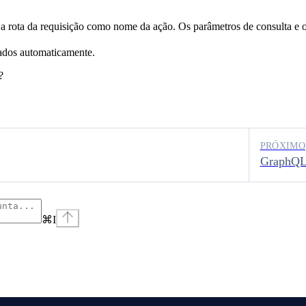
 a rota da requisição como nome da ação. Os parâmetros de consulta e o
eados automaticamente.
?
PRÓXIMO
GraphQ
⌘
I