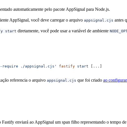
mentado automaticamente pelo pacote AppSignal para Node.js.
cliente AppSignal, você deve carregar o arquivo
antes q
appsignal.cjs
diretamente, você pode usar a variável de ambiente
fy start
NODE_OP
-require ./appsignal.cjs'
 fastify
 start
 [...]
ização referencia o arquivo
que foi criado
ao configura
appsignal.cjs
 Fastify enviará ao AppSignal um span filho representando o tempo d