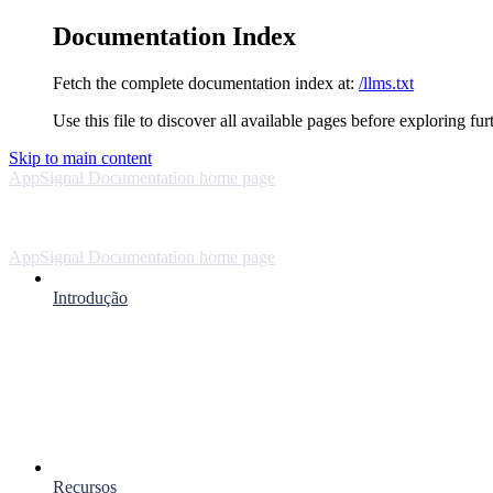
Documentation Index
Fetch the complete documentation index at:
/llms.txt
Use this file to discover all available pages before exploring fur
Skip to main content
AppSignal Documentation
home page
AppSignal Documentation
home page
Introdução
Recursos