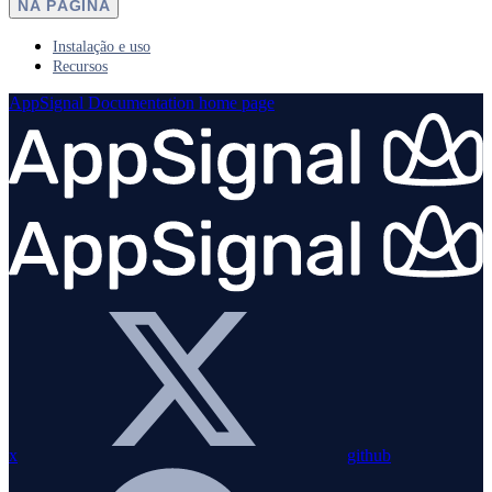
NA PÁGINA
Instalação e uso
Recursos
AppSignal Documentation
home page
x
github