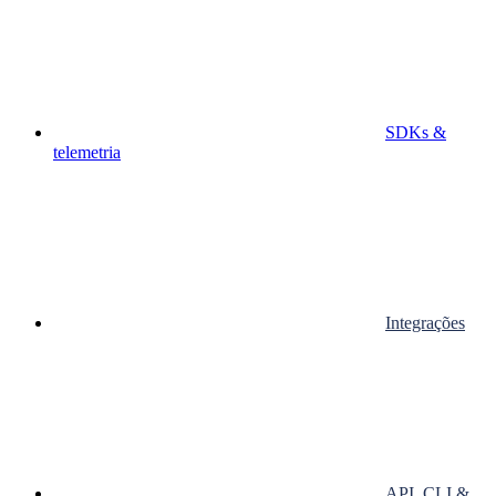
SDKs &
telemetria
Integrações
API, CLI &