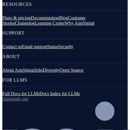
RESOURCES
Plans & pricing
Documentation
Blog
Customer
Stories
Changelog
Learning Center
Why AppSignal
SUPPORT
Contact us
Email support
Status
Security
ABOUT
About AppSignal
Jobs
Diversity
Open Source
FOR LLMS
Full Docs for LLMs
Docs Index for LLMs
Suportado por