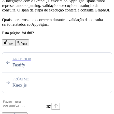
A integração com o GraphQL enviará ao AppSignal spans filhos
representando o parsing, validação, execução e resolução da
consulta. O span da etapa de execução conterá a consulta GraphQL.
Quaisquer erros que ocorrerem durante a validação da consulta
serão relatados ao AppSignal.
Esta página foi útil?
Sim
Nao
ANTERIOR
Fastify
PRÓXIMO
Knex.js
⌘
I