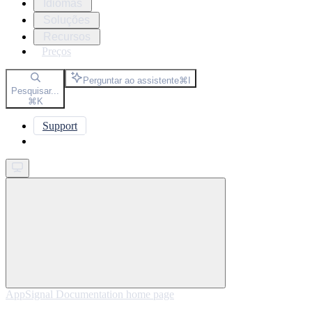
Idiomas
Soluções
Recursos
Preços
Perguntar ao assistente
⌘
I
Pesquisar...
⌘
K
Support
Get started
AppSignal Documentation
home page