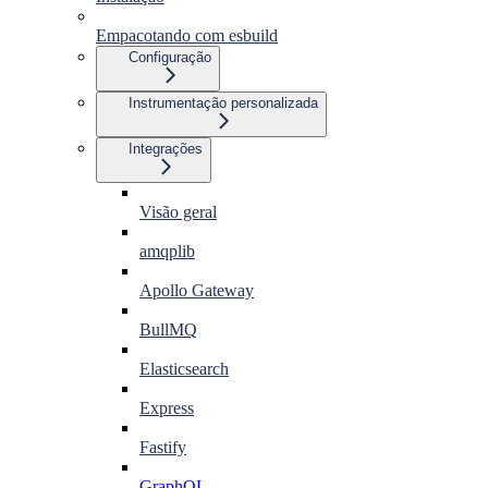
Empacotando com esbuild
Configuração
Instrumentação personalizada
Integrações
Visão geral
amqplib
Apollo Gateway
BullMQ
Elasticsearch
Express
Fastify
GraphQL