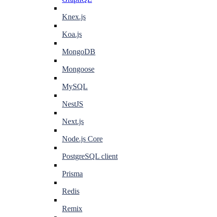
Knex.js
Koa.js
MongoDB
Mongoose
MySQL
NestJS
Next.js
Node.js Core
PostgreSQL client
Prisma
Redis
Remix