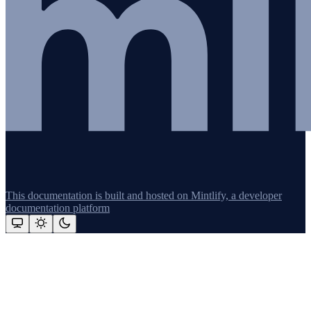
This documentation is built and hosted on Mintlify, a developer
documentation platform
Assistant
Responses