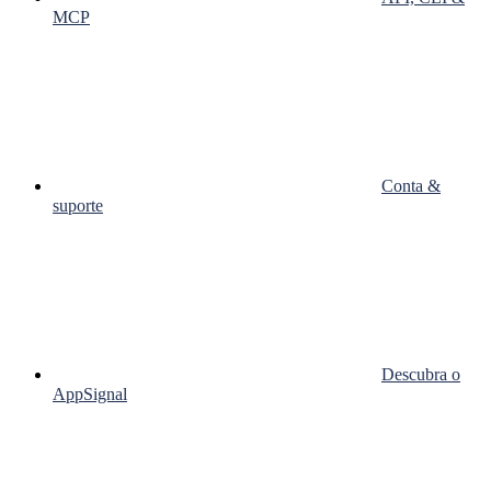
MCP
Conta &
suporte
Descubra o
AppSignal