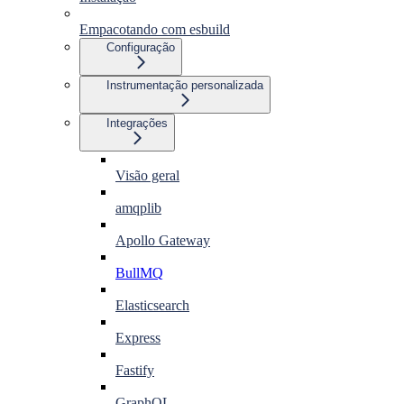
Empacotando com esbuild
Configuração
Instrumentação personalizada
Integrações
Visão geral
amqplib
Apollo Gateway
BullMQ
Elasticsearch
Express
Fastify
GraphQL