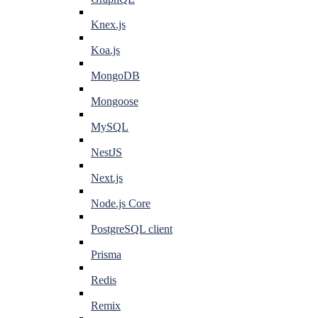
Knex.js
Koa.js
MongoDB
Mongoose
MySQL
NestJS
Next.js
Node.js Core
PostgreSQL client
Prisma
Redis
Remix