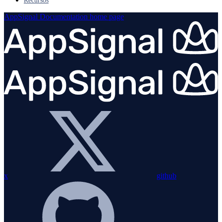
Recursos
AppSignal Documentation
home page
x
github