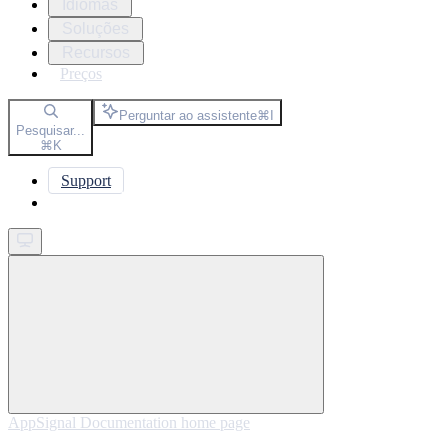
Idiomas
Soluções
Recursos
Preços
Perguntar ao assistente
⌘
I
Pesquisar...
⌘
K
Support
Get started
AppSignal Documentation
home page