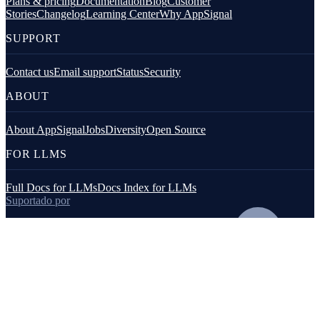
Plans & pricing
Documentation
Blog
Customer
Stories
Changelog
Learning Center
Why AppSignal
SUPPORT
Contact us
Email support
Status
Security
ABOUT
About AppSignal
Jobs
Diversity
Open Source
FOR LLMS
Full Docs for LLMs
Docs Index for LLMs
Suportado por