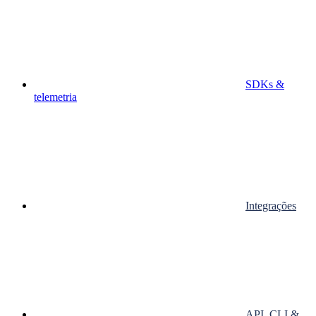
SDKs &
telemetria
Integrações
API, CLI &