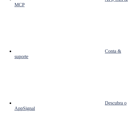
MCP
Conta &
suporte
Descubra o
AppSignal