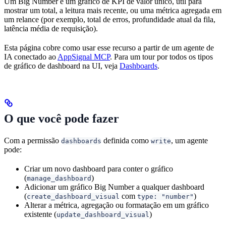
Um Big Number é um gráfico de KPI de valor único, útil para
mostrar um total, a leitura mais recente, ou uma métrica agregada em
um relance (por exemplo, total de erros, profundidade atual da fila,
latência média de requisição).
Esta página cobre como usar esse recurso a partir de um agente de
IA conectado ao
AppSignal MCP
. Para um tour por todos os tipos
de gráfico de dashboard na UI, veja
Dashboards
.
O que você pode fazer
Com a permissão
definida como
, um agente
dashboards
write
pode:
Criar um novo dashboard para conter o gráfico
(
)
manage_dashboard
Adicionar um gráfico Big Number a qualquer dashboard
(
com
)
create_dashboard_visual
type: "number"
Alterar a métrica, agregação ou formatação em um gráfico
existente (
)
update_dashboard_visual