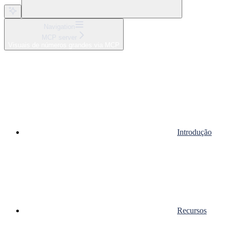
Navigation
MCP server
Visuais de números grandes via MCP
Introdução
Recursos