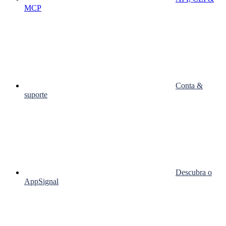
MCP
Conta &
suporte
Descubra o
AppSignal