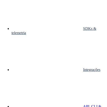
SDKs &
telemetria
Integrações
API, CLI &