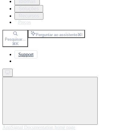
Idiomas
Soluções
Recursos
Preços
Perguntar ao assistente
⌘
I
Pesquisar...
⌘
K
Support
Get started
AppSignal Documentation
home page