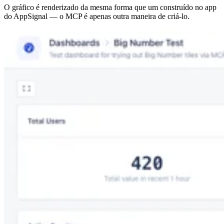
O gráfico é renderizado da mesma forma que um construído no app
do AppSignal — o MCP é apenas outra maneira de criá-lo.