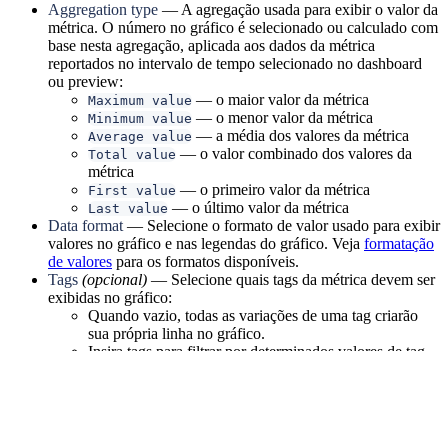
Aggregation type
— A agregação usada para exibir o valor da
métrica. O número no gráfico é selecionado ou calculado com
base nesta agregação, aplicada aos dados da métrica
reportados no intervalo de tempo selecionado no dashboard
ou preview:
— o maior valor da métrica
Maximum value
— o menor valor da métrica
Minimum value
— a média dos valores da métrica
Average value
— o valor combinado dos valores da
Total value
métrica
— o primeiro valor da métrica
First value
— o último valor da métrica
Last value
Data format
— Selecione o formato de valor usado para exibir
valores no gráfico e nas legendas do gráfico. Veja
formatação
de valores
para os formatos disponíveis.
Tags
(opcional)
— Selecione quais tags da métrica devem ser
exibidas no gráfico:
Quando vazio, todas as variações de uma tag criarão
sua própria linha no gráfico.
Insira tags para filtrar por determinados valores de tag.
Neste caso, todas as tags da métrica precisam ser
especificadas, seja com um valor ou um wildcard.
Veja
tags de métricas
para a referência completa.