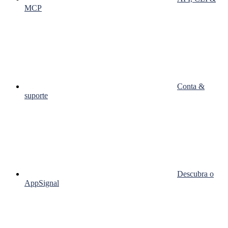
MCP
Conta &
suporte
Descubra o
AppSignal