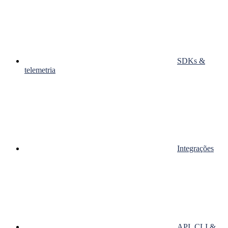
SDKs &
telemetria
Integrações
API, CLI &