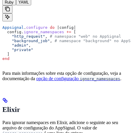
Ruby
YAML
Appsignal
.
configure
 do
 |
config
|
  config.
ignore_namespaces
 +=
 [
    "http_request"
, 
# namespace "web" no AppSignal
    "background_job"
, 
# namespace "background" no AppSi
    "admin"
,
    "private"
  ]
end
Para mais informações sobre esta opção de configuração, veja a
documentação da
opção de configuração
.
ignore_namespaces
Elixir
Para ignorar namespaces em Elixir, adicione o seguinte ao seu
arquivo de configuração do AppSignal. O valor de