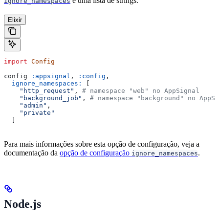
é uma lista de strings.
ignore_namespaces
Elixir
import
 Config
config 
:appsignal
, 
:config
,
  ignore_namespaces:
 [
    "http_request"
, 
# namespace "web" no AppSignal
    "background_job"
, 
# namespace "background" no AppSi
    "admin"
,
    "private"
  ]
Para mais informações sobre esta opção de configuração, veja a
documentação da
opção de configuração
.
ignore_namespaces
Node.js