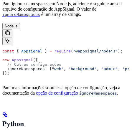
Para ignorar namespaces em Node.js, adicione o seguinte ao seu
arquivo de configuração do AppSignal. O valor de
é um array de strings.
ignoreNamespaces
Node.js
const
 { 
Appsignal
 } 
=
 require
(
"@appsignal/nodejs"
);
new
 Appsignal
({
  // Outras configurações
  ignoreNamespaces:
 [
"web"
, 
"background"
, 
"admin"
, 
"pri
});
Para mais informações sobre esta opção de configuração, veja a
documentação da
opção de configuração
.
ignoreNamespaces
Python