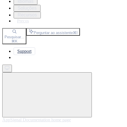
Idiomas
Soluções
Recursos
Preços
Perguntar ao assistente
⌘
I
Pesquisar...
⌘
K
Support
Get started
AppSignal Documentation
home page