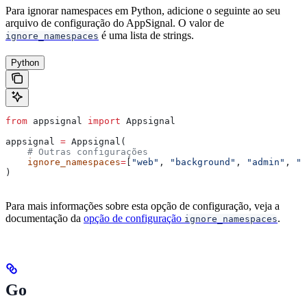
Para ignorar namespaces em Python, adicione o seguinte ao seu
arquivo de configuração do AppSignal. O valor de
é uma lista de strings.
ignore_namespaces
Python
from
 appsignal 
import
 Appsignal
appsignal 
=
 Appsignal(
    # Outras configurações
    ignore_namespaces
=
[
"web"
, 
"background"
, 
"admin"
, 
"p
)
Para mais informações sobre esta opção de configuração, veja a
documentação da
opção de configuração
.
ignore_namespaces
Go