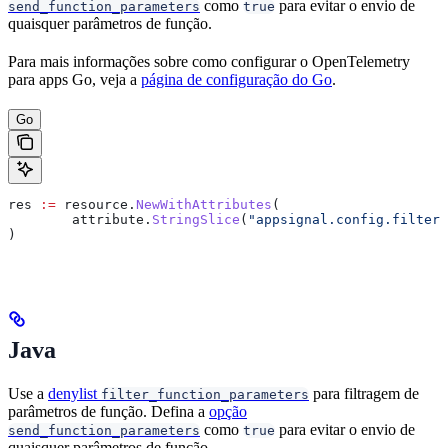
como
para evitar o envio de
send_function_parameters
true
quaisquer parâmetros de função.
Para mais informações sobre como configurar o OpenTelemetry
para apps Go, veja a
página de configuração do Go
.
Go
res
 :=
 resource
.
NewWithAttributes
(
	attribute
.
StringSlice
(
"appsignal.config.filter_
)
Java
Use a
denylist
para filtragem de
filter_function_parameters
parâmetros de função. Defina a
opção
como
para evitar o envio de
send_function_parameters
true
quaisquer parâmetros de função.