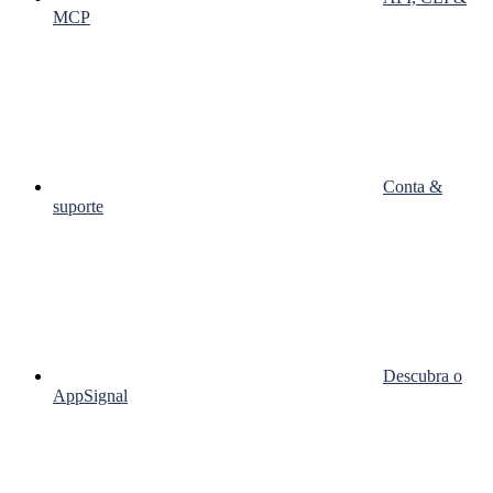
MCP
Conta &
suporte
Descubra o
AppSignal