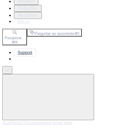
Idiomas
Soluções
Recursos
Preços
Perguntar ao assistente
⌘
I
Pesquisar...
⌘
K
Support
Get started
AppSignal Documentation
home page