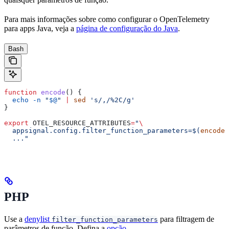
Para mais informações sobre como configurar o OpenTelemetry
para apps Java, veja a
página de configuração do Java
.
Bash
function
 encode
() {
  echo
 -n
 "
$@
"
 |
 sed
 's/,/%2C/g'
}
export
 OTEL_RESOURCE_ATTRIBUTES
=
"
\
  appsignal.config.filter_function_parameters=$(
encode
 
  ..."
PHP
Use a
denylist
para filtragem de
filter_function_parameters
parâmetros de função. Defina a
opção