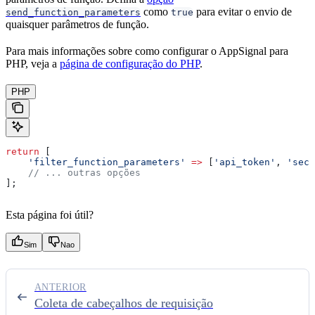
como
para evitar o envio de
send_function_parameters
true
quaisquer parâmetros de função.
Para mais informações sobre como configurar o AppSignal para
PHP, veja a
página de configuração do PHP
.
PHP
return
 [
    'filter_function_parameters'
 =>
 [
'api_token'
, 
'secr
    // ... outras opções
];
Esta página foi útil?
Sim
Nao
ANTERIOR
Coleta de cabeçalhos de requisição