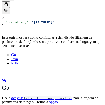
{
  "secret_key"
: 
"[FILTERED]"
}
Este guia mostrará como configurar a denylist de filtragem de
parâmetros de função do seu aplicativo, com base na linguagem que
seu aplicativo usa:
Go
Java
PHP
Go
Use a
denylist
para filtragem de
filter_function_parameters
parâmetros de função. Defina a
opção