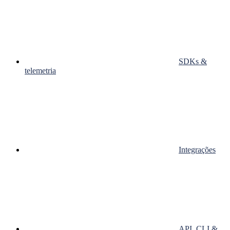
SDKs &
telemetria
Integrações
API, CLI &