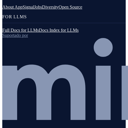
About AppSignal
Jobs
Diversity
Open Source
FOR LLMS
Full Docs for LLMs
Docs Index for LLMs
Suportado por