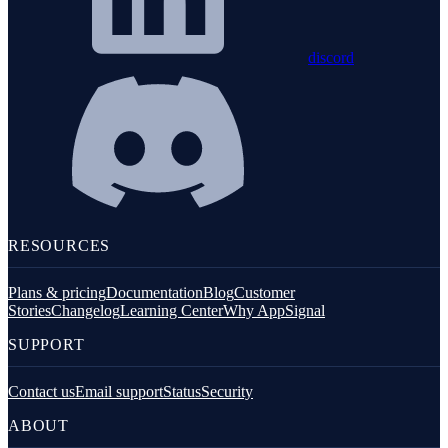
discord
RESOURCES
Plans & pricing
Documentation
Blog
Customer
Stories
Changelog
Learning Center
Why AppSignal
SUPPORT
Contact us
Email support
Status
Security
ABOUT