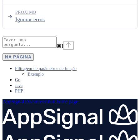
PRÓXIMO
Ignorar erros
⌘
I
NA PÁGINA
Filtragem de parâmetros de função
Exemplo
Go
Java
PHP
AppSignal Documentation
home page