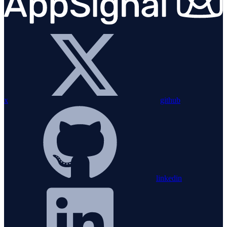
x
github
linkedin