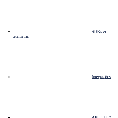
SDKs &
telemetria
Integrações
API, CLI &