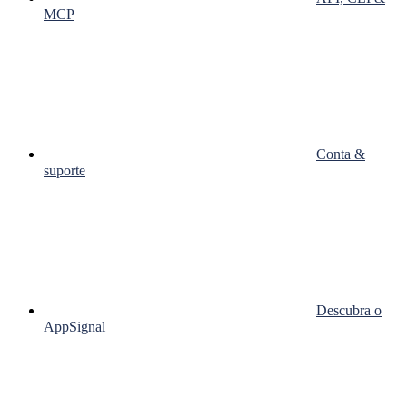
MCP
Conta &
suporte
Descubra o
AppSignal