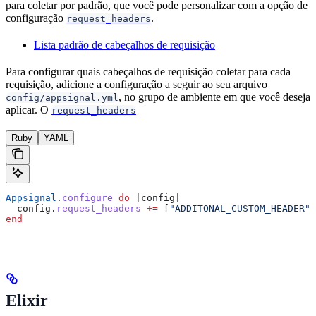
para coletar por padrão, que você pode personalizar com a opção de
configuração
.
request_headers
Lista padrão de cabeçalhos de requisição
Para configurar quais cabeçalhos de requisição coletar para cada
requisição, adicione a configuração a seguir ao seu arquivo
, no grupo de ambiente em que você deseja
config/appsignal.yml
aplicar. O
request_headers
Ruby
YAML
Appsignal
.
configure
 do
 |
config
|
  config.
request_headers
 +=
 [
"ADDITONAL_CUSTOM_HEADER"
,
end
Elixir