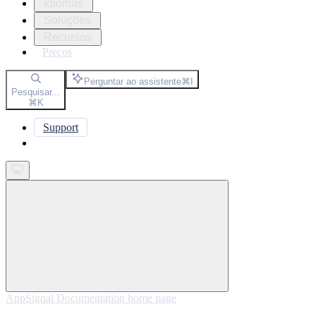
Idiomas
Soluções
Recursos
Preços
Perguntar ao assistente
⌘
I
Pesquisar...
⌘
K
Support
Get started
AppSignal Documentation
home page