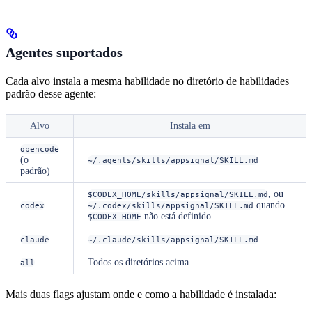
Agentes suportados
Cada alvo instala a mesma habilidade no diretório de habilidades
padrão desse agente:
Alvo
Instala em
opencode
(o
~/.agents/skills/appsignal/SKILL.md
padrão)
, ou
$CODEX_HOME/skills/appsignal/SKILL.md
quando
codex
~/.codex/skills/appsignal/SKILL.md
não está definido
$CODEX_HOME
claude
~/.claude/skills/appsignal/SKILL.md
Todos os diretórios acima
all
Mais duas flags ajustam onde e como a habilidade é instalada: