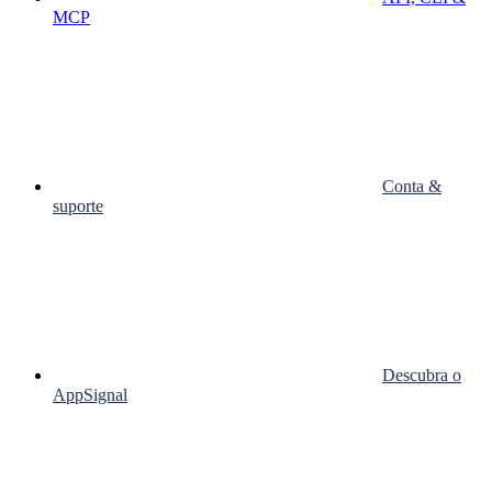
MCP
Conta &
suporte
Descubra o
AppSignal