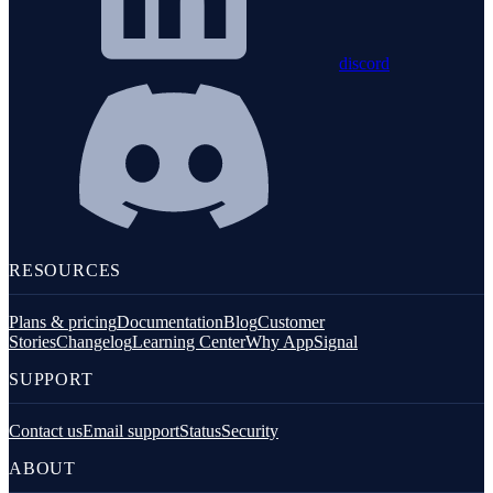
discord
RESOURCES
Plans & pricing
Documentation
Blog
Customer
Stories
Changelog
Learning Center
Why AppSignal
SUPPORT
Contact us
Email support
Status
Security
ABOUT