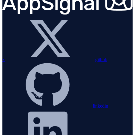
x
github
linkedin