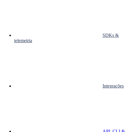
SDKs &
telemetria
Integrações
API, CLI &