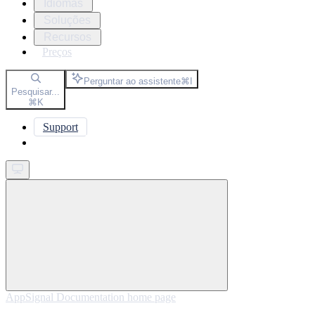
Idiomas
Soluções
Recursos
Preços
Perguntar ao assistente
⌘
I
Pesquisar...
⌘
K
Support
Get started
AppSignal Documentation
home page