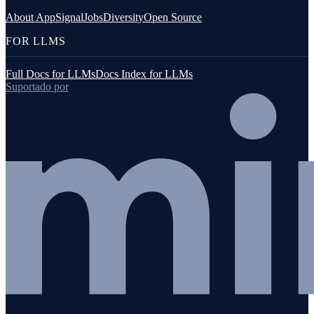
About AppSignal
Jobs
Diversity
Open Source
FOR LLMS
Full Docs for LLMs
Docs Index for LLMs
Suportado por