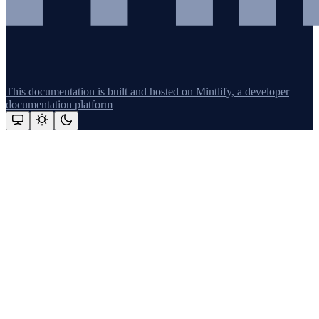
This documentation is built and hosted on Mintlify, a developer
documentation platform
Assistant
Responses
are
generated
using
AI
and
may
contain
mistakes.