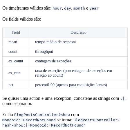
Os timeframes válidos são:
,
,
e
hour
day
month
year
Os fields válidos são:
Field
Descrição
mean
tempo médio de resposta
count
throughput
ex_count
contagem de exceções
taxa de exceções (porcentagem de exceções em
ex_rate
relação ao count)
pct
percentil 90 (apenas para requisições lentas)
Se quiser uma action e uma exception, concatene as strings com
:|:
como separador.
Então
com
BlogPostsController#show
se torna:
Mongoid::RecordNotFound
BlogPostsController-
hash-show:|:Mongoid::RecordNotFound"