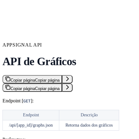
APPSIGNAL API
API de Gráficos
Copiar página
Copiar página
Copiar página
Copiar página
Endpoint [
]:
GET
Endpoint
Descrição
/api/[app_id]/graphs.json
Retorna dados dos gráficos