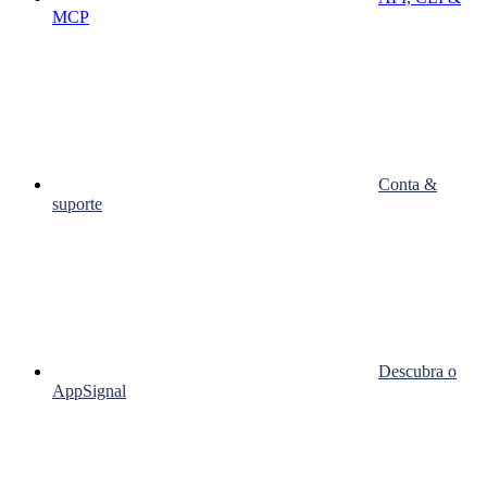
MCP
Conta &
suporte
Descubra o
AppSignal