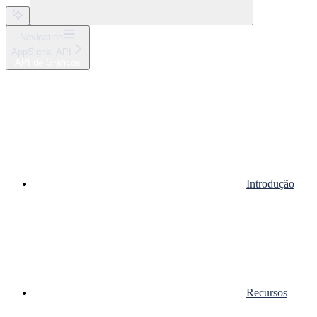
Navigation
AppSignal API
API de Gráficos
Introdução
Recursos