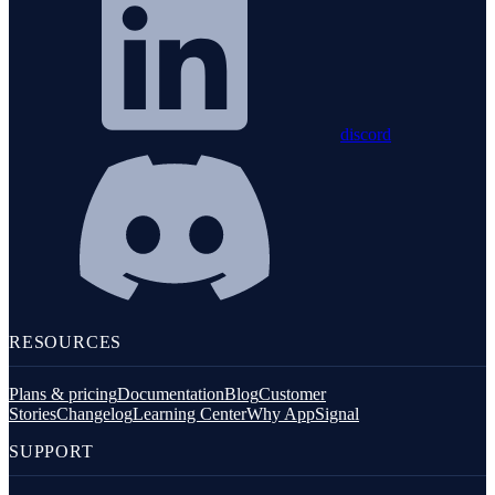
discord
RESOURCES
Plans & pricing
Documentation
Blog
Customer
Stories
Changelog
Learning Center
Why AppSignal
SUPPORT