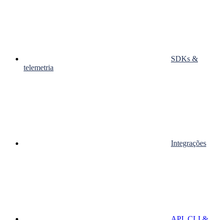
SDKs &
telemetria
Integrações
API, CLI &