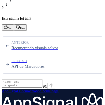
    }
  ]
}
Esta página foi útil?
Sim
Nao
ANTERIOR
Recuperando visuais salvos
PRÓXIMO
API de Marcadores
⌘
I
AppSignal Documentation
home page