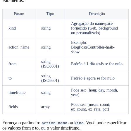
Parâmetros:
Param
Tipo
Descrição
Agregação do namespace
kind
string
fornecido (web, background
ou personalizado)
Exemplo:
action_name
string
BlogPostsController-hash-
show
string
from
Padrão é 1 dia atrás se for nulo
(ISO8601)
string
to
Padrão é agora se for nulo
(ISO8601)
Pode ser: [hour, day, month,
timeframe
string
year]
Pode ser: [mean, count,
fields
array
ex_count, ex_rate, pct]
Forneça o parâmetro
ou
. Você pode especificar
action_name
kind
os valores from e to,
ou
o valor timeframe.