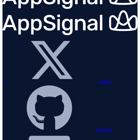
x
github
linkedin