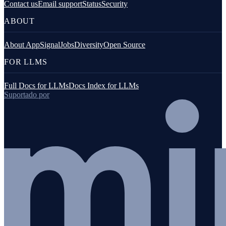
Contact us
Email support
Status
Security
ABOUT
About AppSignal
Jobs
Diversity
Open Source
FOR LLMS
Full Docs for LLMs
Docs Index for LLMs
Suportado por