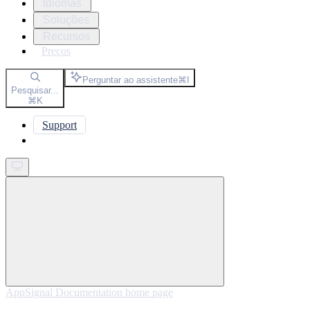
Idiomas
Soluções
Recursos
Preços
Perguntar ao assistente
⌘
I
Pesquisar...
⌘
K
Support
Get started
AppSignal Documentation
home page