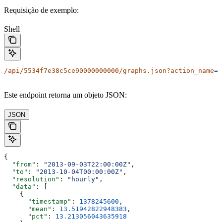
Requisição de exemplo:
Shell
/api/5534f7e38c5ce90000000000/graphs.json?action_name
=B
Este endpoint retorna um objeto JSON:
JSON
{
  "from"
: 
"2013-09-03T22:00:00Z"
,
  "to"
: 
"2013-10-04T00:00:00Z"
,
  "resolution"
: 
"hourly"
,
  "data"
: [
    {
      "timestamp"
: 
1378245600
,
      "mean"
: 
13.51942822948383
,
      "pct"
: 
13.213056043635918